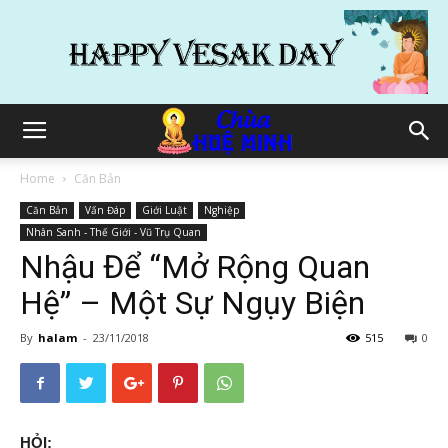
Home
Căn Bản
Căn Bản
Vấn Đáp
Giới Luật
Nghiệp
Nhân Sanh - Thế Giới - Vũ Trụ Quan
Nhậu Để “Mở Rộng Quan
Hệ” – Một Sự Ngụy Biện
By
halam
-
23/11/2018
515
0
HỎI: