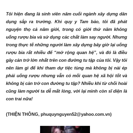
Tôi hiện đang là sinh viên năm cuối ngành xây dựng dân
dụng sắp ra trường. Khi quy y Tam bảo, tôi đã phát
nguyện thọ cả năm giới, trong có giới thứ năm không
uống rượu bia và sử dụng các chất làm say người. Nhưng
trong thực tế những người làm xây dựng bây giờ lại uống
rượu bia rất nhiều để “mở rộng quan hệ”, và đó là điều
gây cản trở lớn nhất trên con đường tu tập của tôi. Vậy tôi
nên làm gì để khi tham dự tiệc tùng mà không bị nài ép
phải uống rượu nhưng vẫn có mối quan hệ xã hội tốt và
không bị cản trở con đường tu tập? Nhiều khi từ chối hoài
cũng làm người ta dễ mất lòng, với lại mình còn sĩ diện là
con trai nữa!
(THIỆN THÔNG, phuquynguyen52@yahoo.com.vn)