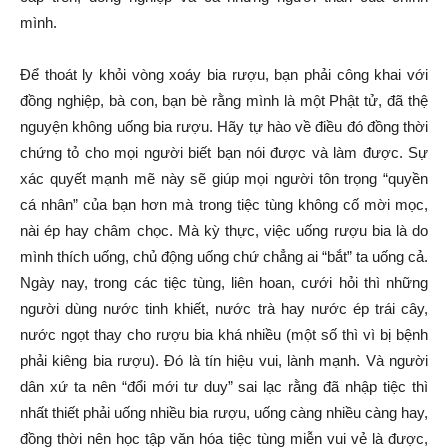
mình.
Để thoát ly khỏi vòng xoáy bia rượu, bạn phải công khai với
đồng nghiệp, bà con, bạn bè rằng mình là một Phật tử, đã thệ
nguyện không uống bia rượu. Hãy tự hào về điều đó đồng thời
chứng tỏ cho mọi người biết bạn nói được và làm được. Sự
xác quyết mạnh mẽ này sẽ giúp mọi người tôn trọng “quyền
cá nhân” của bạn hơn mà trong tiệc tùng không cố mời mọc,
nài ép hay châm chọc. Mà kỳ thực, việc uống rượu bia là do
mình thích uống, chủ động uống chứ chẳng ai “bắt” ta uống cả.
Ngày nay, trong các tiệc tùng, liên hoan, cưới hỏi thì những
người dùng nước tinh khiết, nước trà hay nước ép trái cây,
nước ngọt thay cho rượu bia khá nhiều (một số thì vì bị bệnh
phải kiêng bia rượu). Đó là tín hiệu vui, lành mạnh. Và người
dân xứ ta nên “đổi mới tư duy” sai lạc rằng đã nhập tiệc thì
nhất thiết phải uống nhiều bia rượu, uống càng nhiều càng hay,
đồng thời nên học tập văn hóa tiệc tùng miễn vui vẻ là được,