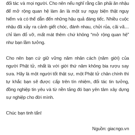
đối tác và mọi người. Cho nên nếu nghĩ rằng cần phải ăn nhậu
để mở rộng quan hệ làm ăn là một sự ngụy biện thật nguy
hiểm và có thể dẫn đến những hậu quả đáng tiếc. Nhiều cuộc
nhậu đã xảy ra cảnh giết chóc, đánh nhau, chửi rủa, cãi vã…
chỉ làm đổ vỡ, mất mát thêm chứ không “mở rộng quan hệ”
như bạn lầm tưởng.
Cho nên bạn cứ giữ vững năm nhân cách (năm giới) của
người Phật tử, nhất là với giới thứ năm không bia rượu say
sưa. Hãy là một người tốt thật sự, một Phật tử chân chính thì
tự khắc bạn sẽ được cấp trên tín nhiệm, đối tác tin tưởng,
đồng nghiệp tin yêu và từ nền tảng đó bạn yên tâm xây dựng
sự nghiệp cho đời mình.
Chúc bạn tinh tấn!
Nguồn: giacngo.vn