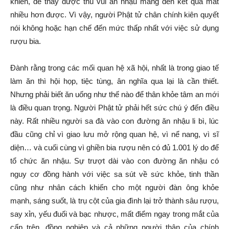
khiến, để thấy được thú vui ăn nhậu mang đến kết quả mất
nhiều hơn được. Vì vậy, người Phật tử chân chính kiên quyết
nói không hoặc hạn chế đến mức thấp nhất với việc sử dụng
rượu bia.
Đành rằng trong các mối quan hệ xã hội, nhất là trong giao tế
làm ăn thì hội họp, tiệc tùng, ân nghĩa qua lại là cần thiết.
Nhưng phải biết ăn uống như thế nào để thân khỏe tâm an mới
là điều quan trọng. Người Phật tử phải hết sức chú ý đến điều
này. Rất nhiều người sa đà vào con đường ăn nhậu li bì, lúc
đầu cũng chỉ vì giao lưu mở rộng quan hệ, vì nể nang, vì sĩ
diện… và cuối cùng vì ghiền bia rượu nên có đủ 1.001 lý do để
tổ chức ăn nhậu. Sự trượt dài vào con đường ăn nhậu có
nguy cơ đồng hành với việc sa sút về sức khỏe, tinh thần
cũng như nhân cách khiến cho một người đàn ông khỏe
mạnh, sáng suốt, là trụ cột của gia đình lại trở thành sâu rượu,
say xỉn, yếu đuối và bạc nhược, mất điểm ngay trong mắt của
cấp trên, đồng nghiệp và cả những người thân của chính