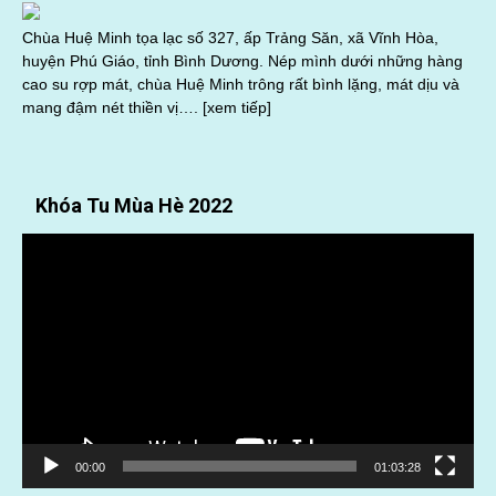
Chùa Huệ Minh tọa lạc số 327, ấp Trảng Săn, xã Vĩnh Hòa,
huyện Phú Giáo, tỉnh Bình Dương. Nép mình dưới những hàng
cao su rợp mát, chùa Huệ Minh trông rất bình lặng, mát dịu và
mang đậm nét thiền vị….
[xem tiếp]
Khóa Tu Mùa Hè 2022
Trình
chơi
Video
00:00
01:03:28