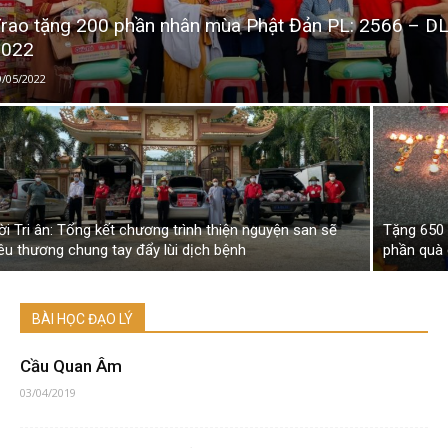
rao tặng 200 phần nhân mùa Phật Đản PL: 2566 – D
2022
9/05/2022
ời Tri ân: Tổng kết chương trình thiện nguyện san sẽ
Tặng 650 
êu thương chung tay đẩy lùi dịch bệnh
phần quà 
BÀI HỌC ĐẠO LÝ
Cầu Quan Âm
03/04/2019