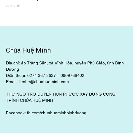
27/12/2019
Chùa Huệ Minh
Địa chỉ: ấp Trảng Sắn, xã Vĩnh Hòa, huyện Phú Giáo, tỉnh Bình
Dương
Điện thoại: 0274 367 3637 –
0909768402
Email: lienhe@chuahueminh.com
THƯ NGỎ TRỢ DUYÊN HÙN PHƯỚC XÂY DỰNG CÔNG
TRÌNH CHÙA HUỆ MINH
Facebook:
fb.com/chuahueminhbinhduong