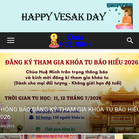
THÔNG BÁO ĐĂNG KÝ THAM GIA KHÓA TU BÁO HIẾ
2026
8/06/2026