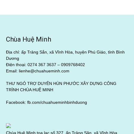
Chùa Huệ Minh
Địa chỉ: ấp Trảng Sắn, xã Vĩnh Hòa, huyện Phú Giáo, tỉnh Bình
Dương
Điện thoại: 0274 367 3637 –
0909768402
Email: lienhe@chuahueminh.com
THƯ NGỎ TRỢ DUYÊN HÙN PHƯỚC XÂY DỰNG CÔNG
TRÌNH CHÙA HUỆ MINH
Facebook:
fb.com/chuahueminhbinhduong
Chùa Huệ Minh tọa lạc số 327, ấp Trảng Săn, xã Vĩnh Hòa,