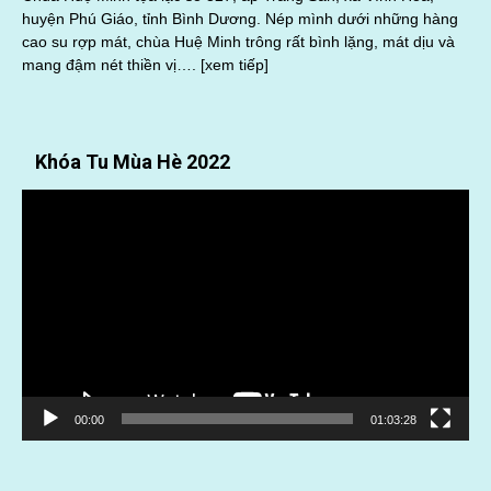
huyện Phú Giáo, tỉnh Bình Dương. Nép mình dưới những hàng
cao su rợp mát, chùa Huệ Minh trông rất bình lặng, mát dịu và
mang đậm nét thiền vị….
[xem tiếp]
Khóa Tu Mùa Hè 2022
Trình
chơi
Video
00:00
01:03:28