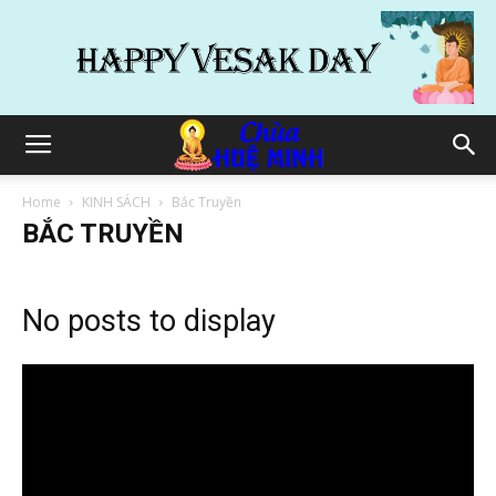
Home
KINH SÁCH
Bắc Truyền
BẮC TRUYỀN
No posts to display
Trình
chơi
Video