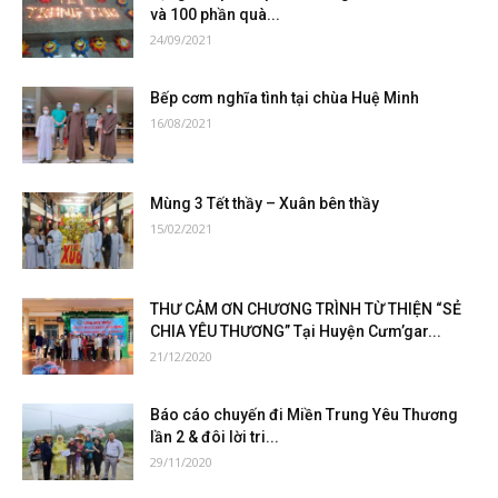
và 100 phần quà...
24/09/2021
Bếp cơm nghĩa tình tại chùa Huệ Minh
16/08/2021
Mùng 3 Tết thầy – Xuân bên thầy
15/02/2021
THƯ CẢM ƠN CHƯƠNG TRÌNH TỪ THIỆN “SẺ
CHIA YÊU THƯƠNG” Tại Huyện Cưm’gar...
21/12/2020
Báo cáo chuyến đi Miền Trung Yêu Thương
lần 2 & đôi lời tri...
29/11/2020