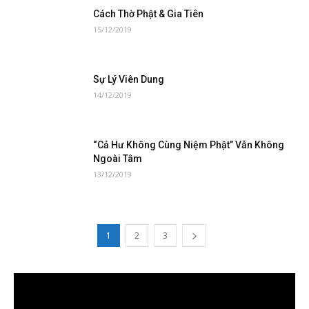
Cách Thờ Phật & Gia Tiên
15/12/2019
Sự Lý Viên Dung
14/12/2019
“Cả Hư Không Cùng Niệm Phật” Vẫn Không
Ngoài Tâm
13/12/2019
1
2
3
Trình
chơi
Video