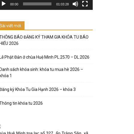
00:00
01:03:28
Bài viết mới
THÔNG BÁO ĐĂNG KÝ THAM GIA KHÓA TU BÁO
HIẾU 2026
Lễ Phật Đản ở chùa Huệ Minh PL.2570 – DL.2026
Danh sách khóa sinh: khóa tu mua hè 2026 –
khóa 1
Đăng ký Khóa Tu Gia Hạnh 2026 – khóa 3
Thông tin khóa tu 2026
ùa Huệ Minh tọa lạc số 327, ấp Trảng Săn, xã