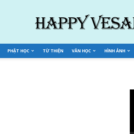
PHẬT HỌC
TỪ THIỆN
VĂN HỌC
HÌNH ẢNH
Tr
ch
Vi