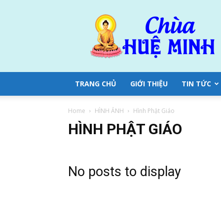
Chùa
Huệ
Minh
TRANG CHỦ
GIỚI THIỆU
TIN TỨC
Home
HÌNH ẢNH
Hình Phật Giáo
HÌNH PHẬT GIÁO
No posts to display