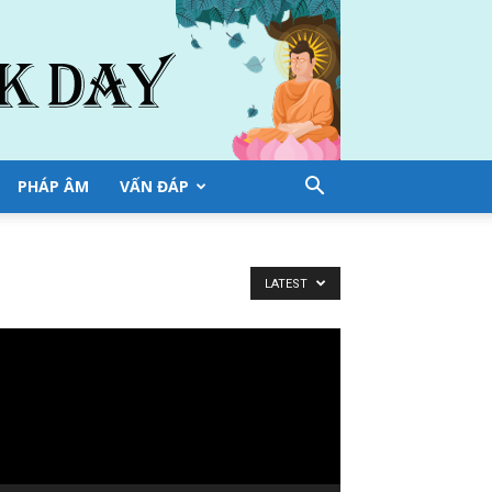
PHÁP ÂM
VẤN ĐÁP
LATEST
ình
ơi
deo