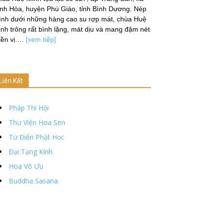
nh Hòa, huyện Phú Giáo, tỉnh Bình Dương. Nép
̀nh dưới những hàng cao su rợp mát, chùa Huệ
nh trông rất bình lặng, mát dịu và mang đậm nét
iền vị….
[xem tiếp]
Liên Kết
Pháp Thí Hội
Thư Viện Hoa Sen
Từ Điển Phật Học
Đại Tạng Kinh
Hoa Vô Ưu
Buddha Sasana