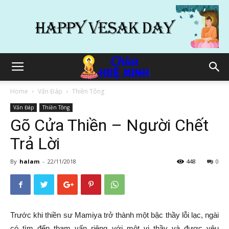
Home
Vấn Đáp
Thiền Tông
Vấn Đáp
Thiền Tông
Gõ Cửa Thiền – Người Chết
Trả Lời
By
halam
-
22/11/2018
448
0
Trước khi
thiền sư
Mamiya
trở thành
một bậc thầy
lỗi lạc
, ngài
có tìm đến
tham vấn
riêng với một vị thầy và được
yêu