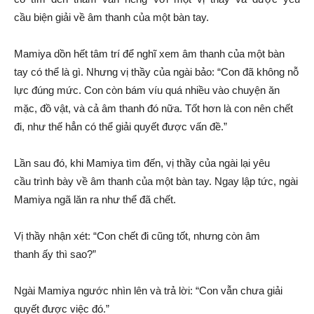
cầu
biện giải
về
âm thanh
của một bàn tay.
Mamiya dồn hết
tâm trí
để nghĩ xem
âm thanh
của một bàn
tay có thể là gì. Nhưng vị thầy của ngài bảo: “Con đã không
nỗ
lực
đúng mức. Con còn
bám víu
quá nhiều vào chuyện
ăn
mặc
, đồ vật, và cả
âm thanh
đó nữa.
Tốt hơn
là con nên chết
đi, như thế hẳn có thể
giải quyết
được
vấn đề
.”
Lần sau đó, khi Mamiya tìm đến, vị thầy của ngài lại
yêu
cầu
trình bày về
âm thanh
của một bàn tay.
Ngay lập tức
, ngài
Mamiya ngã lăn ra như thể đã chết.
Vị thầy
nhận xét
: “Con chết đi cũng tốt, nhưng còn
âm
thanh
ấy thì sao?”
Ngài Mamiya ngước nhìn lên và
trả lời
: “Con vẫn chưa
giải
quyết
được việc đó.”