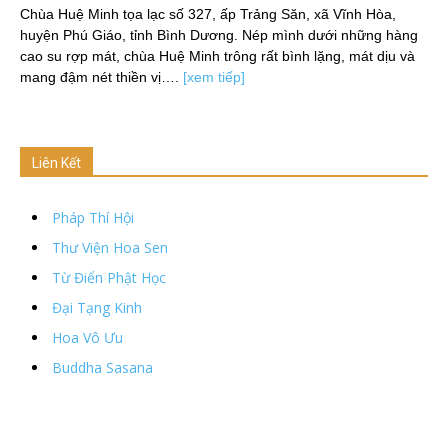
Chùa Huệ Minh tọa lạc số 327, ấp Trảng Săn, xã Vĩnh Hòa,
huyện Phú Giáo, tỉnh Bình Dương. Nép mình dưới những hàng
cao su rợp mát, chùa Huệ Minh trông rất bình lặng, mát dịu và
mang đậm nét thiền vị….
[xem tiếp]
Liên Kết
Pháp Thí Hội
Thư Viện Hoa Sen
Từ Điển Phật Học
Đại Tạng Kinh
Hoa Vô Ưu
Buddha Sasana