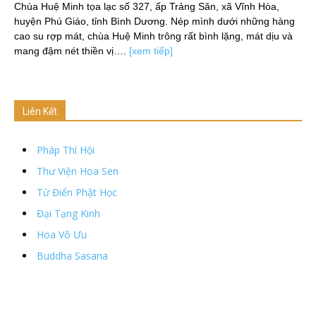
Chùa Huệ Minh tọa lạc số 327, ấp Trảng Săn, xã Vĩnh Hòa,
huyện Phú Giáo, tỉnh Bình Dương. Nép mình dưới những hàng
cao su rợp mát, chùa Huệ Minh trông rất bình lặng, mát dịu và
mang đậm nét thiền vị….
[xem tiếp]
Liên Kết
Pháp Thí Hội
Thư Viện Hoa Sen
Từ Điển Phật Học
Đại Tạng Kinh
Hoa Vô Ưu
Buddha Sasana