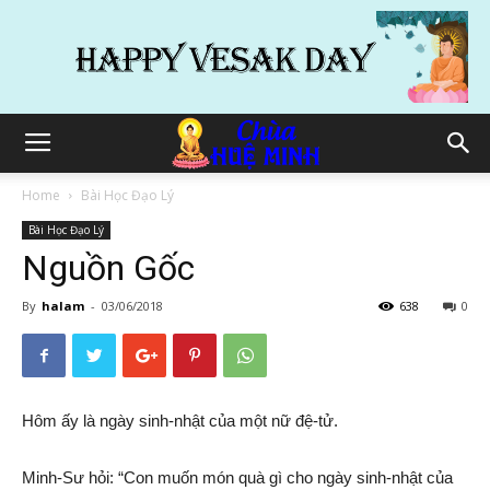
Home
Bài Học Đạo Lý
Bài Học Đạo Lý
Nguồn Gốc
By
halam
-
03/06/2018
638
0
Hôm ấy là ngày sinh-nhật của một nữ đệ-tử.
Minh-Sư hỏi: “Con muốn món quà gì cho ngày sinh-nhật của