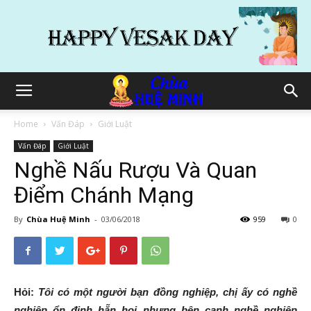
Home
Vấn Đáp
Giới Luật
Vấn Đáp
Giới Luật
Nghề Nấu Rượu Và Quan
Điểm Chánh Mạng
By
Chùa Huệ Minh
-
03/06/2018
959
0
Hỏi:
Tôi có một người bạn đồng nghiệp, chị ấy có nghề
nghiệp ổn định hẵn hoi nhưng bên cạnh nghề nghiệp