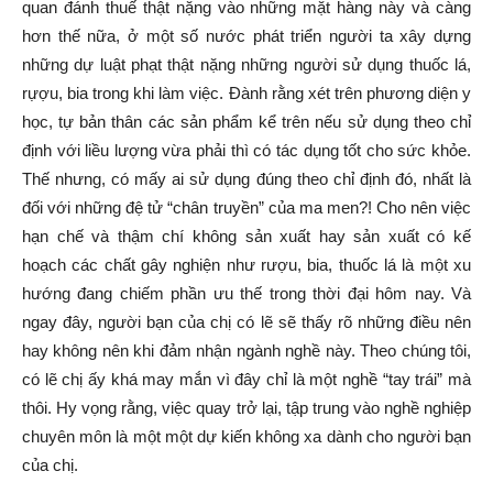
quan đánh thuế thật nặng vào những mặt hàng này và càng
hơn thế nữa, ở một số nước phát triển người ta xây dựng
những dự luật phạt thật nặng những người sử dụng thuốc lá,
rựợu, bia trong khi làm việc. Đành rằng xét trên phương diện y
học, tự bản thân các sản phẩm kể trên nếu sử dụng theo chỉ
định với liều lượng vừa phải thì có tác dụng tốt cho sức khỏe.
Thế nhưng, có mấy ai sử dụng đúng theo chỉ định đó, nhất là
đối với những đệ tử “chân truyền” của ma men?! Cho nên việc
hạn chế và thậm chí không sản xuất hay sản xuất có kế
hoạch các chất gây nghiện như rượu, bia, thuốc lá là một xu
hướng đang chiếm phần ưu thế trong thời đại hôm nay. Và
ngay đây, người bạn của chị có lẽ sẽ thấy rõ những điều nên
hay không nên khi đảm nhận ngành nghề này. Theo chúng tôi,
có lẽ chị ấy khá may mắn vì đây chỉ là một nghề “tay trái” mà
thôi. Hy vọng rằng, việc quay trở lại, tập trung vào nghề nghiệp
chuyên môn là một một dự kiến không xa dành cho người bạn
của chị.