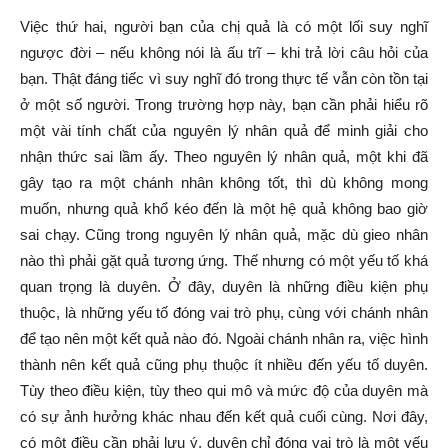
Việc thứ hai, người bạn của chị quả là có một lối suy nghĩ
ngược đời – nếu không nói là ấu trĩ – khi trả lời câu hỏi của
bạn. Thật đáng tiếc vì suy nghĩ đó trong thực tế vẫn còn tồn tại
ở một số người. Trong trường hợp này, bạn cần phải hiểu rõ
một vài tính chất của nguyên lý nhân quả để minh giải cho
nhận thức sai lầm ấy. Theo nguyên lý nhân quả, một khi đã
gây tạo ra một chánh nhân không tốt, thì dù không mong
muốn, nhưng quả khổ kéo đến là một hệ quả không bao giờ
sai chạy. Cũng trong nguyên lý nhân quả, mặc dù gieo nhân
nào thì phải gặt quả tương ứng. Thế nhưng có một yếu tố khá
quan trọng là duyên. Ở đây, duyên là những điều kiện phụ
thuộc, là những yếu tố đóng vai trò phụ, cùng với chánh nhân
để tạo nên một kết quả nào đó. Ngoài chánh nhân ra, việc hình
thành nên kết quả cũng phụ thuộc ít nhiều đến yếu tố duyên.
Tùy theo điều kiện, tùy theo qui mô và mức độ của duyên mà
có sự ảnh hưởng khác nhau đến kết quả cuối cùng. Nơi đây,
có một điều cần phải lưu ý, duyên chỉ đóng vai trò là một yếu