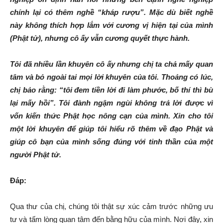
chính lại có thêm nghề “kháp rượu”. Mặc dù biết nghề
này không thích hợp lắm với cương vị hiện tại của mình
(Phật tử), nhưng cô ấy vẫn cương quyết thực hành.
Tôi đã nhiều lần khuyên cô ấy nhưng chị ta chả mấy quan
tâm và bỏ ngoài tai mọi lời khuyên của tôi. Thoảng có lúc,
chị bảo rằng: “tôi đem tiền lời đi làm phước, bố thí thì bù
lại mấy hồi”. Tôi đành ngậm ngùi không trả lời được vì
vốn kiến thức Phật học nông cạn của mình. Xin cho tôi
một lời khuyên để giúp tôi hiểu rõ thêm về đạo Phật và
giúp cô bạn của mình sống đúng với tinh thần của một
người Phật tử.
Đáp:
Qua thư của chị, chúng tôi thật sự xúc cảm trước những ưu
tư và tấm lòng quan tâm đến bằng hữu của mình. Nơi đây, xin