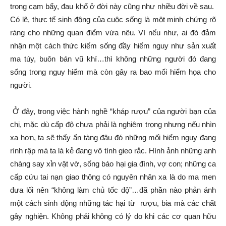
trong cạm bẩy, đau khổ ở đời này cũng như nhiều đời về sau.
Có lẽ, thực tế sinh động của cuộc sống là một minh chứng rõ
ràng cho những quan điểm vừa nêu. Vì nếu như, ai đó đảm
nhận một cách thức kiếm sống đầy hiểm nguy như sản xuất
ma túy, buôn bán vũ khí…thì không những người đó đang
sống trong nguy hiểm mà còn gây ra bao mối hiểm họa cho
người.
Ở đây, trong việc hành nghề “kháp rượu” của người bạn của
chị, mặc dù cấp độ chưa phải là nghiêm trọng nhưng nếu nhìn
xa hơn, ta sẽ thấy ẩn tàng đâu đó những mối hiểm nguy đang
rình rập mà ta là kẻ đang vô tình gieo rắc. Hình ảnh những anh
chàng say xỉn vật vờ, sống báo hại gia đình, vợ con; những ca
cấp cứu tai nạn giao thông có nguyên nhân xa là do ma men
đưa lối nên “không làm chủ tốc độ”…đã phần nào phản ánh
một cách sinh động những tác hại từ rượu, bia mà các chất
gây nghiện. Không phải không có lý do khi các cơ quan hữu