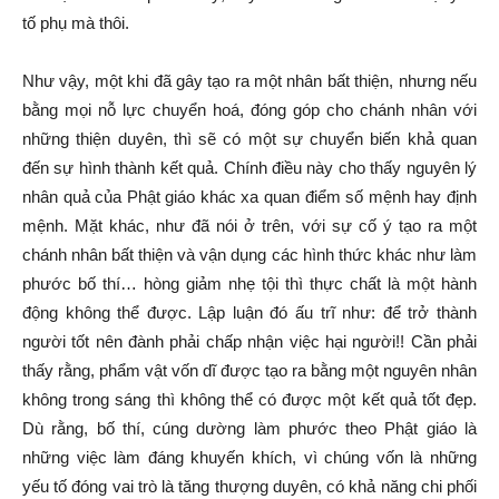
tố phụ mà thôi.
Như vậy, một khi đã gây tạo ra một nhân bất thiện, nhưng nếu
bằng mọi nỗ lực chuyển hoá, đóng góp cho chánh nhân với
những thiện duyên, thì sẽ có một sự chuyển biến khả quan
đến sự hình thành kết quả. Chính điều này cho thấy nguyên lý
nhân quả của Phật giáo khác xa quan điểm số mệnh hay định
mệnh. Mặt khác, như đã nói ở trên, với sự cố ý tạo ra một
chánh nhân bất thiện và vận dụng các hình thức khác như làm
phước bố thí… hòng giảm nhẹ tội thì thực chất là một hành
động không thể được. Lập luận đó ấu trĩ như: để trở thành
người tốt nên đành phải chấp nhận việc hại người!! Cần phải
thấy rằng, phẩm vật vốn dĩ được tạo ra bằng một nguyên nhân
không trong sáng thì không thể có được một kết quả tốt đẹp.
Dù rằng, bố thí, cúng dường làm phước theo Phật giáo là
những việc làm đáng khuyến khích, vì chúng vốn là những
yếu tố đóng vai trò là tăng thượng duyên, có khả năng chi phối