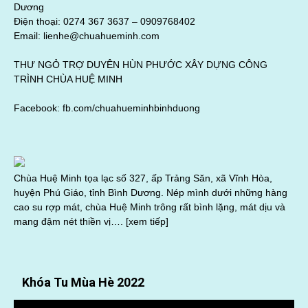
Dương
Điện thoại: 0274 367 3637 –
0909768402
Email: lienhe@chuahueminh.com
THƯ NGỎ TRỢ DUYÊN HÙN PHƯỚC XÂY DỰNG CÔNG
TRÌNH CHÙA HUỆ MINH
Facebook:
fb.com/chuahueminhbinhduong
Chùa Huệ Minh tọa lạc số 327, ấp Trảng Săn, xã Vĩnh Hòa,
huyện Phú Giáo, tỉnh Bình Dương. Nép mình dưới những hàng
cao su rợp mát, chùa Huệ Minh trông rất bình lặng, mát dịu và
mang đậm nét thiền vị….
[xem tiếp]
Khóa Tu Mùa Hè 2022
Trình