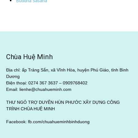
Buddha Sasana
Chùa Huệ Minh
Địa chỉ: ấp Trảng Sắn, xã Vĩnh Hòa, huyện Phú Giáo, tỉnh Bình
Dương
Điện thoại: 0274 367 3637 –
0909768402
Email: lienhe@chuahueminh.com
THƯ NGỎ TRỢ DUYÊN HÙN PHƯỚC XÂY DỰNG CÔNG
TRÌNH CHÙA HUỆ MINH
Facebook:
fb.com/chuahueminhbinhduong