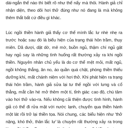
dài-ngắn thế nào thì biết rõ như thế nấy mà thôi. Hành giả chỉ
nhận diện, theo dõi hơi thở đúng như nó đang là mà không
thêm thắt bất cứ điều gì khác.
Lúc ngồi thiền hành giả thấy cơ thể mình lắc lư nhè nhẹ ra
trước hoặc sau đó là biểu hiện của trạng thái hôn trầm, thụy
miên. Dã dượi, dật dờ, mê mờ, buồn ngủ, thậm chí ngủ gật
hay ngủ say là những tình huống rất thường xảy ra khi ngồi
thiền. Nguyên nhân chủ yếu là do cơ thể mệt mỏi, mất ngủ,
ngồi không thẳng, ăn no, áo quần quá chật, phòng thiền thiếu
dưỡng khí, mất chánh niệm với hơi thở. Khi phát hiện ra trạng
thái hôn trầm, hành giả sửa lại tư thế ngồi với lưng và cổ
thẳng, mắt cần hé mở thêm một tí, tỉnh giác cao độ, chú tâm
vào hơi thở vào-ra. Nếu không cải thiện được tình hình, hành
giả có thể đi rửa mặt với nước lạnh, chuyển qua thiền hành
một lát rồi trở lại thiền tọa. Nói chung, các biểu hiện như ‘thở
nặng, khó thở, thân lắc lư’ là chuyện rất thường xảy ra trong