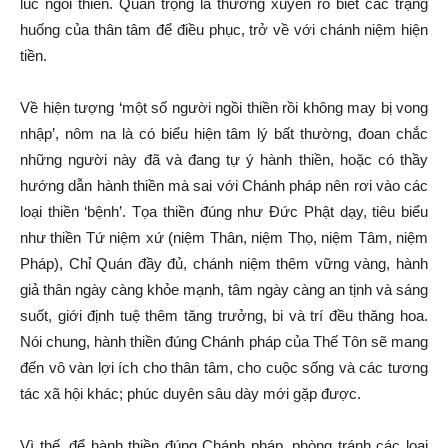
lúc ngồi thiền. Quan trọng là thường xuyên rõ biết các trạng
huống của thân tâm để điều phục, trở về với chánh niệm hiện
tiền.
Về hiện tượng ‘một số người ngồi thiền rồi không may bị vong
nhập’, nôm na là có biểu hiện tâm lý bất thường, đoan chắc
những người này đã và đang tự ý hành thiền, hoặc có thầy
hướng dẫn hành thiền mà sai với Chánh pháp nên rơi vào các
loại thiền ‘bệnh’. Tọa thiền đúng như Đức Phật dạy, tiêu biểu
như thiền Tứ niệm xứ (niệm Thân, niệm Thọ, niệm Tâm, niệm
Pháp), Chỉ Quán đầy đủ, chánh niệm thêm vững vàng, hành
giả thân ngày càng khỏe mạnh, tâm ngày càng an tịnh và sáng
suốt, giới định tuệ thêm tăng trưởng, bi và trí đều thăng hoa.
Nói chung, hành thiền đúng Chánh pháp của Thế Tôn sẽ mang
đến vô vàn lợi ích cho thân tâm, cho cuộc sống và các tương
tác xã hội khác; phúc duyên sâu dày mới gặp được.
Vì thế, để hành thiền đúng Chánh pháp, phòng tránh các loại