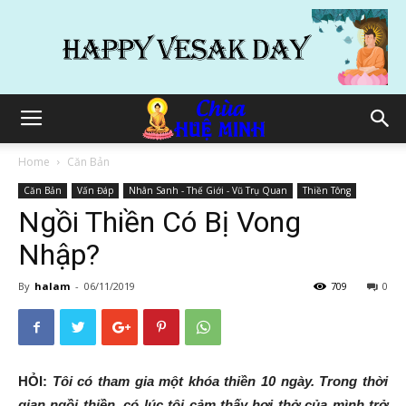
Home
Căn Bản
Căn Bản
Vấn Đáp
Nhân Sanh - Thế Giới - Vũ Trụ Quan
Thiền Tông
Ngồi Thiền Có Bị Vong
Nhập?
By
halam
-
06/11/2019
709
0
HỎI:
Tôi có tham gia một khóa thiền 10 ngày. Trong thời
gian ngồi thiền, có lúc tôi cảm thấy hơi thở của mình trở