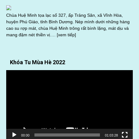
Chùa Huệ Minh tọa lạc số 327, ấp Trảng Săn, xã Vĩnh Hòa,
huyện Phú Giáo, tỉnh Bình Dương. Nép mình dưới những hàng
cao su rợp mát, chùa Huệ Minh trông rất bình lặng, mát dịu và
mang đậm nét thiền vị….
[xem tiếp]
Khóa Tu Mùa Hè 2022
Trình
chơi
Video
00:00
01:03:28