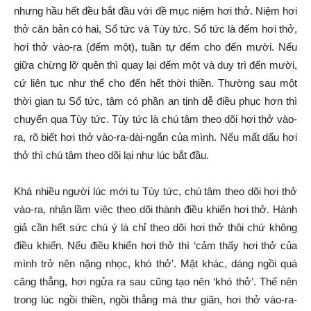
nhưng hầu hết đều bắt đầu với đề mục niệm hơi thở. Niệm hơi
thở căn bản có hai, Sổ tức và Tùy tức. Sổ tức là đếm hơi thở,
hơi thở vào-ra (đếm một), tuần tự đếm cho đến mười. Nếu
giữa chừng lỡ quên thì quay lại đếm một và duy trì đến mười,
cứ liên tục như thế cho đến hết thời thiền. Thường sau một
thời gian tu Sổ tức, tâm có phần an tịnh dễ điều phục hơn thì
chuyển qua Tùy tức. Tùy tức là chú tâm theo dõi hơi thở vào-
ra, rõ biết hơi thở vào-ra-dài-ngắn của mình. Nếu mất dấu hơi
thở thì chú tâm theo dõi lại như lúc bắt đầu.
Khá nhiều người lúc mới tu Tùy tức, chú tâm theo dõi hơi thở
vào-ra, nhận lầm việc theo dõi thành điều khiển hơi thở. Hành
giả cần hết sức chú ý là chỉ theo dõi hơi thở thôi chứ không
điều khiển. Nếu điều khiển hơi thở thì ‘cảm thấy hơi thở của
mình trở nên nặng nhọc, khó thở’. Mặt khác, dáng ngồi quá
căng thẳng, hơi ngửa ra sau cũng tạo nên ‘khó thở’. Thế nên
trong lúc ngồi thiền, ngồi thẳng mà thư giãn, hơi thở vào-ra-