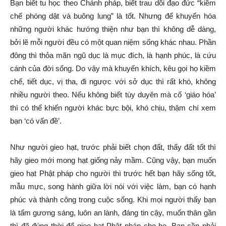
Bạn biết tu học theo Chánh pháp, biết trau dồi đạo đức “kiềm
chế phóng dật và buông lung” là tốt. Nhưng để khuyến hóa
những người khác hướng thiện như bạn thì không dễ dàng,
bởi lẽ mỗi người đều có một quan niệm sống khác nhau. Phần
đông thì thỏa mãn ngũ dục là mục đích, là hạnh phúc, là cứu
cánh của đời sống. Do vậy mà khuyến khích, kêu gọi họ kiềm
chế, tiết dục, vị tha, đi ngược với sở dục thì rất khó, không
nhiều người theo. Nếu không biết tùy duyên mà cố ‘giáo hóa’
thì có thể khiến người khác bực bội, khó chịu, thậm chí xem
bạn ‘có vấn đề’.
Như người gieo hạt, trước phải biết chọn đất, thấy đất tốt thì
hãy gieo mới mong hạt giống nảy mầm. Cũng vậy, bạn muốn
gieo hạt Phật pháp cho người thì trước hết bạn hãy sống tốt,
mẫu mực, song hành giữa lời nói với việc làm, bạn có hạnh
phúc và thành công trong cuộc sống. Khi mọi người thấy bạn
là tấm gương sáng, luôn an lành, đáng tin cậy, muốn thân gần
thì đã đúng thời để gieo hạt Phật pháp cho họ. Bạn cần phải