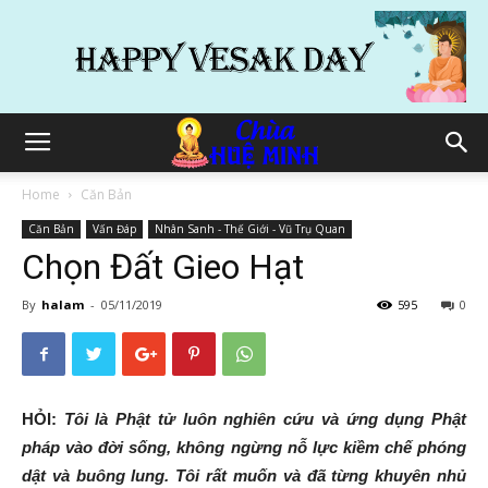
Home
Căn Bản
Căn Bản
Vấn Đáp
Nhân Sanh - Thế Giới - Vũ Trụ Quan
Chọn Đất Gieo Hạt
By
halam
-
05/11/2019
595
0
HỎI:
Tôi là Phật tử luôn nghiên cứu và ứng dụng Phật
pháp vào đời sống, không ngừng nỗ lực kiềm chế phóng
dật và buông lung. Tôi rất muốn và đã từng khuyên nhủ