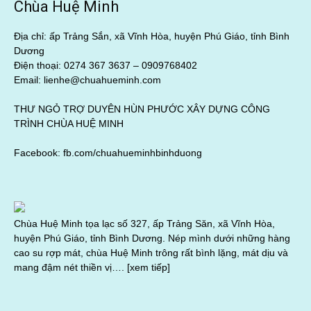
Chùa Huệ Minh
Địa chỉ: ấp Trảng Sắn, xã Vĩnh Hòa, huyện Phú Giáo, tỉnh Bình
Dương
Điện thoại: 0274 367 3637 –
0909768402
Email: lienhe@chuahueminh.com
THƯ NGỎ TRỢ DUYÊN HÙN PHƯỚC XÂY DỰNG CÔNG
TRÌNH CHÙA HUỆ MINH
Facebook:
fb.com/chuahueminhbinhduong
Chùa Huệ Minh tọa lạc số 327, ấp Trảng Săn, xã Vĩnh Hòa,
huyện Phú Giáo, tỉnh Bình Dương. Nép mình dưới những hàng
cao su rợp mát, chùa Huệ Minh trông rất bình lặng, mát dịu và
mang đậm nét thiền vị….
[xem tiếp]