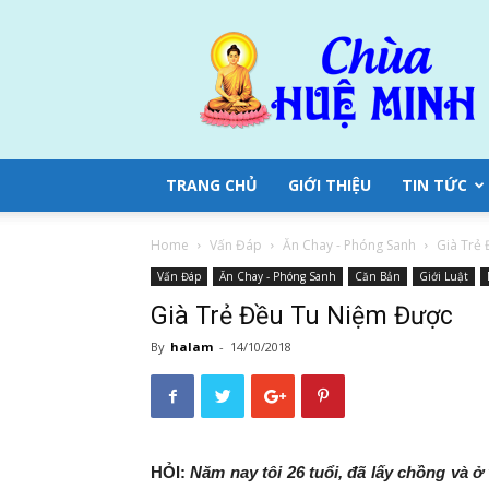
Chùa
Huệ
Minh
TRANG CHỦ
GIỚI THIỆU
TIN TỨC
Home
Vấn Đáp
Ăn Chay - Phóng Sanh
Già Trẻ
Vấn Đáp
Ăn Chay - Phóng Sanh
Căn Bản
Giới Luật
Già Trẻ Đều Tu Niệm Được
By
halam
-
14/10/2018
HỎI:
Năm nay tôi 26 tuổi, đã lấy chồng và ở