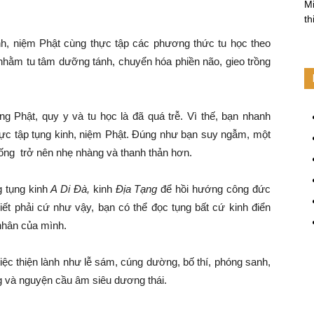
Mi
th
nh, niệm Phật cùng thực tập các phương thức tu học theo
 nhằm tu tâm dưỡng tánh, chuyển hóa phiền não, gieo trồng
ng Phật, quy y và tu học là đã quá trễ. Vì thế, bạn nhanh
ực tập tụng kinh, niệm Phật. Đúng như bạn suy ngẫm, một
 sống trở nên nhẹ nhàng và thanh thản hơn.
 tụng kinh
A Di Đà,
kinh
Địa Tạng
để hồi hướng công đức
ết phải cứ như vậy, bạn có thể đọc tụng bất cứ kinh điển
nhân của mình.
ệc thiện lành như lễ sám, cúng dường, bố thí, phóng sanh,
 và nguyện cầu âm siêu dương thái.