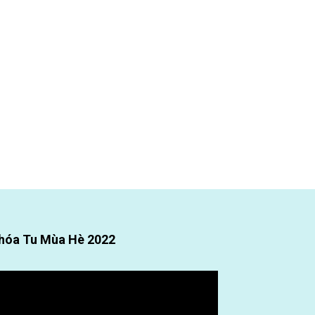
hóa Tu Mùa Hè 2022
ình
ơi
deo