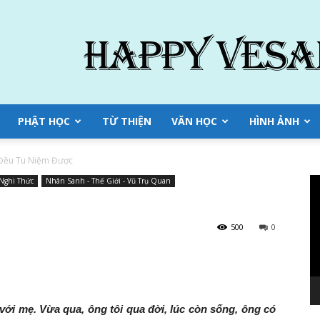
PHẬT HỌC
TỪ THIỆN
VĂN HỌC
HÌNH ẢNH
 Đều Tu Niệm Được
Tr
Nghi Thức
Nhân Sanh - Thế Giới - Vũ Trụ Quan
ch
Vi
500
0
 với mẹ. Vừa qua, ông tôi qua đời, lúc còn sống, ông có