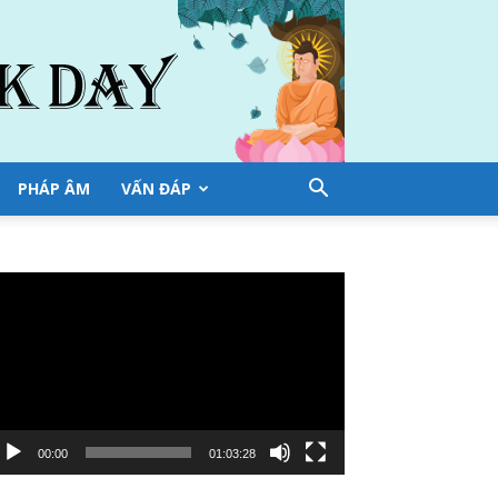
PHÁP ÂM
VẤN ĐÁP
ình
ơi
deo
00:00
01:03:28