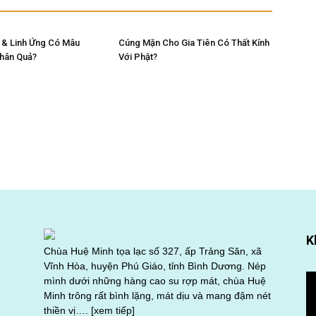
 & Linh Ứng Có Mâu
Cúng Mặn Cho Gia Tiên Có Thất Kính
Nhân Quả?
Với Phật?
K
Chùa Huệ Minh tọa lạc số 327, ấp Trảng Săn, xã
Vĩnh Hòa, huyện Phú Giáo, tỉnh Bình Dương. Nép
Tr
mình dưới những hàng cao su rợp mát, chùa Huệ
ch
Minh trông rất bình lặng, mát dịu và mang đậm nét
Vi
thiền vị….
[xem tiếp]