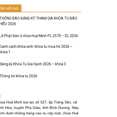
Bài viết mới
THÔNG BÁO ĐĂNG KÝ THAM GIA KHÓA TU BÁO
HIẾU 2026
Lễ Phật Đản ở chùa Huệ Minh PL.2570 – DL.2026
Danh sách khóa sinh: khóa tu mua hè 2026 –
khóa 1
Đăng ký Khóa Tu Gia Hạnh 2026 – khóa 3
Thông tin khóa tu 2026
ùa Huệ Minh tọa lạc số 327, ấp Trảng Săn, xã
nh Hòa, huyện Phú Giáo, tỉnh Bình Dương. Nép
̀nh dưới những hàng cao su rợp mát, chùa Huệ