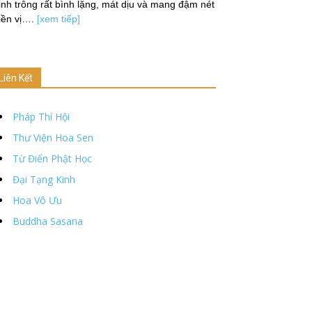
nh trông rất bình lặng, mát dịu và mang đậm nét
iền vị….
[xem tiếp]
Liên Kết
Pháp Thí Hội
Thư Viện Hoa Sen
Từ Điển Phật Học
Đại Tạng Kinh
Hoa Vô Ưu
Buddha Sasana