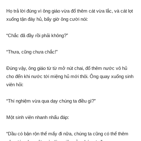
Họ trả lời đúng vì ông giáo vừa đổ thêm cát vừa lắc, và cát lọt
xuống tận đáy hủ, bấy giờ ông cười nói:
“Chắc đã đầy rồi phải không?”
“Thưa, cũng chưa chắc!”
Đúng vậy, ông giáo từ từ mở nút chai, đổ thêm nước vô hủ
cho đến khi nước tới miệng hủ mới thôi. Ông quay xuống sinh
viên hỏi:
“Thí nghiệm vừa qua dạy chúng ta điều gì?”
Một sinh viên nhanh nhẩu đáp:
“Dầu có bận rộn thế mấy đi nữa, chúng ta cũng có thể thêm