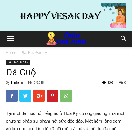
Home
Bài Học Đạo Lý
Bài Học Đạo Lý
Đá Cuội
By
halam
-
14/10/2018
836
0
Tại một đại học nổi tiếng nọ ở Hoa Kỳ có ông giáo nghĩ ra một
phương pháp sư phạm hết sức độc đáo. Một hôm, ông đem
vô lớp cao học kinh tế xã hội một cái hủ và một túi đá cuội.