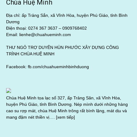
Chùa Huệ Minh
Địa chỉ: ấp Trảng Sắn, xã Vĩnh Hòa, huyện Phú Giáo, tỉnh Bình
Dương
Điện thoại: 0274 367 3637 –
0909768402
Email: lienhe@chuahueminh.com
THƯ NGỎ TRỢ DUYÊN HÙN PHƯỚC XÂY DỰNG CÔNG
TRÌNH CHÙA HUỆ MINH
Facebook:
fb.com/chuahueminhbinhduong
Chùa Huệ Minh tọa lạc số 327, ấp Trảng Săn, xã Vĩnh Hòa,
huyện Phú Giáo, tỉnh Bình Dương. Nép mình dưới những hàng
cao su rợp mát, chùa Huệ Minh trông rất bình lặng, mát dịu và
mang đậm nét thiền vị….
[xem tiếp]