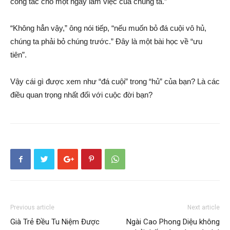
công tác cho một ngày làm việc của chúng ta.”
“Không hẳn vậy,” ông nói tiếp, “nếu muốn bỏ đá cuội vô hủ,
chúng ta phải bỏ chúng trước.” Đây là một bài học về “ưu
tiên”.
Vậy cái gì được xem như “đá cuội” trong “hủ” của bạn? Là các
điều quan trọng nhất đối với cuộc đời bạn?
Previous article
Next article
Già Trẻ Đều Tu Niệm Được
Ngài Cao Phong Diệu không