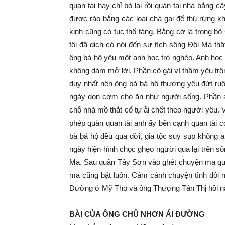
quan tài hay chỉ bó lại rồi quàn tại nhà bằng
được rào bằng các loại chà gai để thú rừng k
kinh cũng có tục thố táng. Bằng cớ là trong b
tôi đã dịch có nói đến sự tích sông Đôi Ma th
ông bá hộ yêu một anh học trò nghèo. Anh học
không dám mở lời. Phần cô gái vì thầm yêu trộ
duy nhất nên ông bà bá hộ thương yêu đứt ru
ngày dọn cơm cho ăn như người sống. Phần anh
chỗ nhà mồ thắt cổ tự ải chết theo người yêu.
phép quàn quan tài anh ấy bên cạnh quan tài con
bà bá hộ đều qua đời, gia tộc suy sụp không 
ngày hiện hình chọc ghẹo người qua lại trên s
Ma. Sau quân Tây Sơn vào ghét chuyện ma quỷ 
ma cũng bặt luôn. Cám cảnh chuyện tình đôi
Đường ở Mỹ Tho và ông Thượng Tân Thị hồi nă
BÀI CỦA ÔNG CHỦ NHƠN ÁI ĐƯỜNG