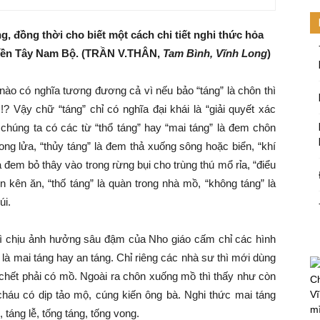
g, đồng thời cho biết một cách chi tiết nghi thức hỏa
miền Tây Nam Bộ. (TRẦN V.THÂN,
Tam Bình, Vĩnh Long
)
nào có nghĩa tương đương cả vì nếu bảo “táng” là chôn thì
? Vậy chữ “táng” chỉ có nghĩa đại khái là “giải quyết xác
chúng ta có các từ “thổ táng” hay “mai táng” là đem chôn
rong lửa, “thủy táng” là đem thả xuống sông hoặc biển, “khí
à đem bỏ thây vào trong rừng bụi cho trùng thú mổ rỉa, “điểu
n kên ăn, “thố táng” là quàn trong nhà mồ, “không táng” là
úi.
vì chịu ảnh hưởng sâu đậm của Nho giáo cấm chỉ các hình
 là mai táng hay an táng. Chỉ riêng các nhà sư thì mới dùng
 chết phải có mồ. Ngoài ra chôn xuống mồ thì thấy như còn
Ch
háu có dịp tảo mộ, cúng kiến ông bà. Nghi thức mai táng
Vĩ
mi
, táng lễ, tống táng, tống vong.