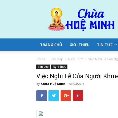
Chùa
Huệ
Minh
TRANG CHỦ
GIỚI THIỆU
TIN TỨC
Home
Vấn Đáp
Nghi Thức
Việc Nghi Lễ Của N
Vấn Đáp
Nghi Thức
Việc Nghi Lễ Của Người Khme
By
Chùa Huệ Minh
-
03/03/2018