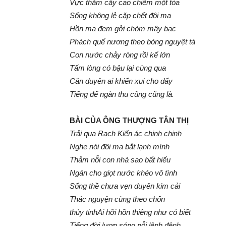
Vực thẳm cây cao chiếm một tòa
Sống không lẻ cặp chết đôi ma
Hồn ma đem gởi chòm mây bạc
Phách quế nương theo bóng nguyệt tà
Con nước chảy ròng rồi kế lớn
Tấm lòng có bậu lại cùng qua
Căn duyên ai khiến xui cho đấy
Tiếng để ngàn thu cũng cũng là.
BÀI CỦA ÔNG THƯỢNG TÂN THỊ
Trải qua Rạch Kiến ác chinh chinh
Nghe nói đôi ma bắt lạnh mình
Thảm nỗi con nhà sao bất hiếu
Ngán cho giọt nước khéo vô tình
Sống thề chưa vẹn duyên kim cải
Thác nguyện cùng theo chốn
thủy tinhAi hỡi hồn thiêng như có biết
Tiếng đời lượn sóng nỗi lênh đênh.