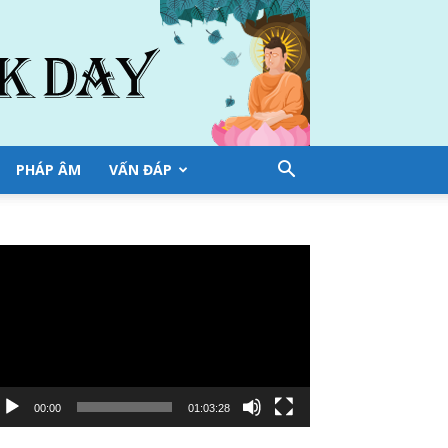
PHÁP ÂM
VẤN ĐÁP
ình
ơi
deo
00:00
01:03:28