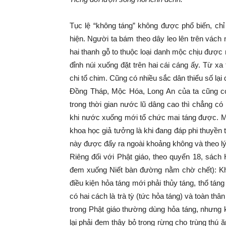
Tục lệ “không táng” không được phổ biến, chỉ
hiện. Người ta bám theo dây leo lên trên vách n
hai thanh gỗ to thuộc loại danh mộc chịu được 
đỉnh núi xuống đặt trên hai cái cáng ấy. Từ xa
chi tổ chim. Cũng có nhiều sắc dân thiểu số lại 
Đồng Tháp, Mộc Hóa, Long An của ta cũng có 
trong thời gian nước lũ dâng cao thì chẳng c
khi nước xuống mới tổ chức mai táng được. Một
khoa học giả tưởng là khi đang đáp phi thuyền 
này được đẩy ra ngoài khoảng không và theo lý
Riêng đối với Phật giáo, theo quyển 18, sác
đem xuống Niết bàn đường nằm chờ chết): Khi
điều kiện hỏa táng mới phải thủy táng, thổ tán
có hai cách là trà tỳ (tức hỏa táng) và toàn thâ
trong Phật giáo thường dùng hỏa táng, nhưng k
lại phải đem thây bỏ trong rừng cho trùng thú ă