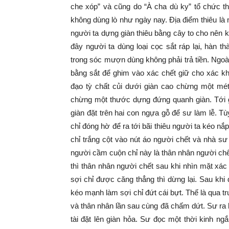
che xóp” và cũng do “À cha dù ky” tổ chức th
không dùng lò như ngày nay. Địa điểm thiêu là 
người ta dựng giàn thiêu bằng cây to cho nên kh
đây người ta dùng loại cọc sắt ráp lại, hàn 
trong sóc mượn dùng không phải trả tiền. Ngo
bằng sắt để ghim vào xác chết giữ cho xác kh
đạo tỳ chất củi dưới giàn cao chừng một mé
chừng một thước dựng đứng quanh giàn. Tới gi
giàn đặt trên hai con ngựa gỗ để sư làm lễ. T
chỉ đóng hờ để ra tới bãi thiêu người ta kéo 
chỉ trắng cột vào nút áo người chết và nhà s
người cầm cuộn chỉ này là thân nhân người chết
thì thân nhân người chết sau khi nhìn mặt xác
sợi chỉ được căng thẳng thì dừng lại. Sau khi
kéo mạnh làm sợi chỉ đứt cái bựt. Thế là qua tr
và thân nhân lần sau cùng đã chấm dứt. Sư ra 
tài đặt lên giàn hỏa. Sư đọc một thời kinh ng