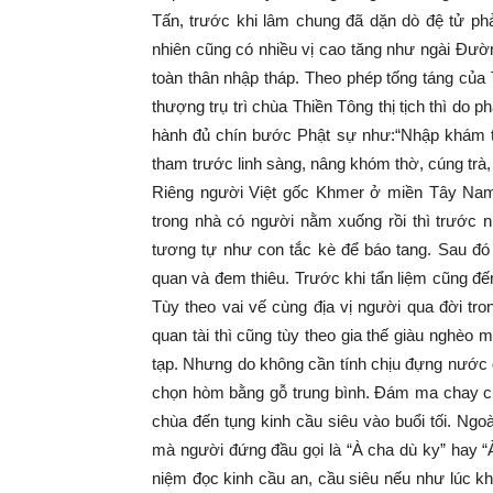
Tấn, trước khi lâm chung đã dặn dò đệ tử phả
nhiên cũng có nhiều vị cao tăng như ngài Đườ
toàn thân nhập tháp. Theo phép tống táng của
thượng trụ trì chùa Thiền Tông thị tịch thì do p
hành đủ chín bước Phật sự như:“Nhập khám t
tham trước linh sàng, nâng khóm thờ, cúng trà,
Riêng người Việt gốc Khmer ở miền Tây Nam B
trong nhà có người nằm xuống rồi thì trước n
tương tự như con tắc kè để báo tang. Sau đó 
quan và đem thiêu. Trước khi tẩn liệm cũng đế
Tùy theo vai vế cùng địa vị người qua đời t
quan tài thì cũng tùy theo gia thế giàu nghè
tạp. Nhưng do không cần tính chịu đựng nước
chọn hòm bằng gỗ trung bình. Đám ma chay cũ
chùa đến tụng kinh cầu siêu vào buổi tối. Ng
mà người đứng đầu gọi là “À cha dù ky” hay “
niệm đọc kinh cầu an, cầu siêu nếu như lúc kh