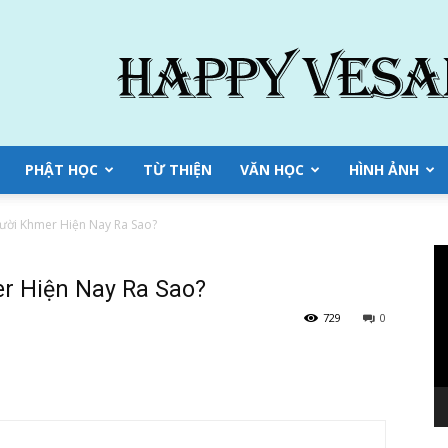
PHẬT HỌC
TỪ THIỆN
VĂN HỌC
HÌNH ẢNH
gười Khmer Hiện Nay Ra Sao?
Tr
ch
r Hiện Nay Ra Sao?
Vi
729
0