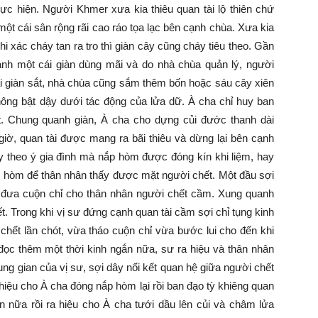
ực hiện. Người Khmer xưa kia thiêu quan tài lộ thiên chứ
một cái sân rộng rãi cao ráo tọa lạc bên cạnh chùa. Xưa kia
i xác cháy tan ra tro thì giàn cây cũng cháy tiêu theo. Gần
thành một cái giàn dùng mãi và do nhà chùa quản lý, người
ài giàn sắt, nhà chùa cũng sắm thêm bốn hoặc sáu cây xiên
ông bật dậy dưới tác động của lửa dữ. À cha chỉ huy ban
t. Chung quanh giàn, À cha cho dựng củi đước thanh dài
ờ, quan tài được mang ra bãi thiêu và dừng lại bên cạnh
ùy theo ý gia đình mà nắp hòm được đóng kín khi liệm, hay
nắp hòm để thân nhân thấy được mặt người chết. Một đầu sợi
ư đưa cuộn chỉ cho thân nhân người chết cầm. Xung quanh
. Trong khi vị sư đứng cạnh quan tài cầm sợi chỉ tụng kinh
 chết lần chót, vừa tháo cuộn chỉ vừa bước lui cho đến khi
 đọc thêm một thời kinh ngắn nữa, sư ra hiệu và thân nhân
ung gian của vị sư, sợi dây nối kết quan hệ giữa người chết
hiệu cho À cha đóng nắp hòm lại rồi ban đạo tỳ khiêng quan
ắn nữa rồi ra hiệu cho À cha tưới dầu lên củi và châm lửa