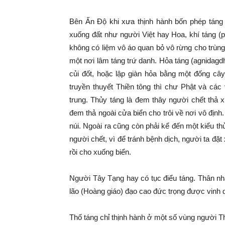
Bên Ấn Độ khi xưa thịnh hành bốn phép táng 
xuống đất như người Việt hay Hoa, khí táng (p
không có liệm vô áo quan bỏ vô rừng cho trùng
một nơi lâm táng trứ danh. Hỏa táng (agnidagd
củi đốt, hoặc lập giàn hỏa bằng một đống cây
truyền thuyết Thiền tông thì chư Phật và các
trung. Thủy táng là đem thây người chết thả
đem thả ngoài cửa biển cho trôi về nơi vô định.
núi. Ngoài ra cũng còn phải kể đến một kiểu thủ
người chết, vì để tránh bệnh dịch, người ta đặt
rồi cho xuống biển.
Người Tây Tạng hay có tục điểu táng. Thân nhâ
lão (Hoàng giáo) đạo cao đức trọng được vinh 
Thố táng chỉ thịnh hành ở một số vùng người 