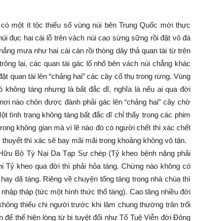
 có một ít tộc thiểu số vùng núi bên Trung Quốc mới thực
úi đục hai cái lỗ trên vách núi cao sừng sững rồi đặt vô đá
nắng mưa như hai cái cán rồi thòng dây thả quan tài từ trên
 trông lại, các quan tài gác lố nhố bên vách núi chẳng khác
đặt quan tài lên “chảng hai” các cây cổ thụ trong rừng. Vùng
không táng nhưng là bất đắc dĩ, nghĩa là nếu ai qua đời
ó nơi nào chôn được đành phải gác lên “chảng hai” cây chờ
 tình trạng không táng bất đắc dĩ chỉ thấy trong các phim
trong không gian mà vì lẽ nào đó có người chết thì xác chết
 thuyết thì xác sẽ bay mãi mãi trong khoảng không vô tận.
h Hữu Bộ Tỳ Nại Da Tạp Sự chép (Tỷ kheo bệnh nặng phải
 Tỷ kheo qua đời thì phải hỏa táng. Chừng nào không có
g hay dã táng. Riêng về chuyện tống táng trong nhà chùa thì
n nhập tháp (tức một hình thức thổ táng). Cao tăng nhiều đời
hông thiếu chi người trước khi lâm chung thường trăn trối
n để thể hiện lòng từ bi tuyệt đối như Tổ Tuệ Viễn đời Đông