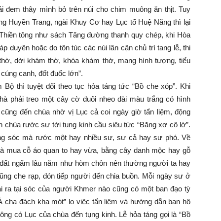
i đem thây mình bỏ trên núi cho chim muông ăn thịt. Tuy
ng Huyền Trang, ngài Khuy Cơ hay Lục tổ Huệ Năng thì lại
 Thiền tông như sách Tăng đường thanh quy chép, khi Hòa
háp duyên hoặc do tôn túc các núi lân cận chủ trì tang lễ, thi
hờ, dời khám thờ, khóa khám thờ, mang hình tượng, tiểu
 cúng canh, đốt đuốc lớn”.
ộ thì tuyệt đối theo tục hỏa táng tức “Bồ che xóp”. Khi
hà phải treo một cây cờ đuôi nheo dài màu trắng có hình
cũng đến chùa nhờ vị Lục cả coi ngày giờ tẩn liệm, động
n chùa rước sư tới tụng kinh cầu siêu tức “Băng xơ cô lờ”.
rong sóc mà rước một hay nhiều sư, sư cả hay sư phó. Về
o mà mua cỗ áo quan to hay vừa, bằng cây danh mộc hay gỗ
 đất ngấm lâu năm như hòm chôn nên thường người ta hay
ng che rạp, đón tiếp người đến chia buồn. Mỗi ngày sư ở
oài ra tại sóc của người Khmer nào cũng có một ban đạo tỳ
À cha đách kha mót” lo việc tẩn liệm và hướng dẫn ban hộ
ông có Lục của chùa đến tụng kinh. Lễ hỏa táng gọi là “Bồ