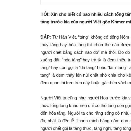
HỎI: Xin cho biết có bao nhiêu cách tống tán
táng trước kia của người Việt gốc Khmer 
ĐÁP
: Từ Hán Việt, “táng” không có tiếng Nôm 
thủy táng hay hỏa táng thì chôn thế nào được!
người chết bằng cách nào đó” mà thôi. Do đó 
xuống đất, “hỏa táng” hay trà tỳ là đem thiêu t
táng” hay còn gọi là “dã táng” hoặc “lâm táng” l
táng” là đem thây lên núi chặt nhỏ chia cho kê
đem quan tài treo trên cây hoặc gác bên vách n
Người Việt ta cũng như người Hoa trước kia 
thức tống táng khác nên chỉ có thổ táng còn gọi
đến hỏa táng. Người ta cho rằng sống có nhà,
đó, nhất là đến lễ Thanh minh hàng năm con c
người chết gọi là táng thức, táng nghi, táng tống