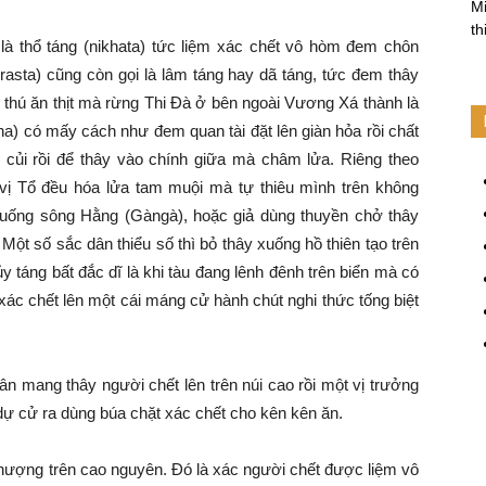
Mi
th
là thổ táng (nikhata) tức liệm xác chết vô hòm đem chôn
rasta) cũng còn gọi là lâm táng hay dã táng, tức đem thây
 thú ăn thịt mà rừng Thi Đà ở bên ngoài Vương Xá thành là
ha) có mấy cách như đem quan tài đặt lên giàn hỏa rồi chất
 củi rồi để thây vào chính giữa mà châm lửa. Riêng theo
 vị Tổ đều hóa lửa tam muội mà tự thiêu mình trên không
 xuống sông Hằng (Gàngà), hoặc giả dùng thuyền chở thây
 Một số sắc dân thiểu số thì bỏ thây xuống hồ thiên tạo trên
y táng bất đắc dĩ là khi tàu đang lênh đênh trên biển mà có
 xác chết lên một cái máng cử hành chút nghi thức tống biệt
n mang thây người chết lên trên núi cao rồi một vị trưởng
dự cử ra dùng búa chặt xác chết cho kên kên ăn.
Thượng trên cao nguyên. Đó là xác người chết được liệm vô