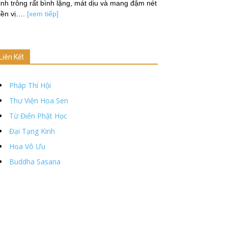
nh trông rất bình lặng, mát dịu và mang đậm nét
iền vị….
[xem tiếp]
Liên Kết
Pháp Thí Hội
Thư Viện Hoa Sen
Từ Điển Phật Học
Đại Tạng Kinh
Hoa Vô Ưu
Buddha Sasana