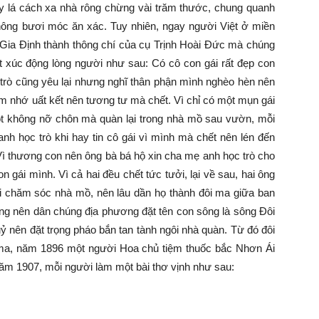
 cây lá cách xa nhà rông chừng vài trăm thước, chung quanh
hông bươi móc ăn xác. Tuy nhiên, ngay người Việt ở miền
ộ Gia Định thành thông chí của cụ Trịnh Hoài Đức mà chúng
ật xúc động lòng người như sau: Có cô con gái rất đẹp con
 trò cũng yêu lại nhưng nghĩ thân phận mình nghèo hèn nên
m nhớ uất kết nên tương tư mà chết. Vì chỉ có một mụn gái
ột không nỡ chôn mà quàn lại trong nhà mồ sau vườn, mỗi
 học trò khi hay tin cô gái vì mình mà chết nên lén đến
 Vì thương con nên ông bà bá hộ xin cha mẹ anh học trò cho
 gái mình. Vì cả hai đều chết tức tưởi, lại về sau, hai ông
ai chăm sóc nhà mồ, nên lâu dần họ thành đôi ma giữa ban
ông nên dân chúng địa phương đặt tên con sông là sông Đôi
nên đặt trọng pháo bắn tan tành ngôi nhà quàn. Từ đó đôi
 ma, năm 1896 một người Hoa chủ tiệm thuốc bắc Nhơn Ái
m 1907, mỗi người làm một bài thơ vịnh như sau: