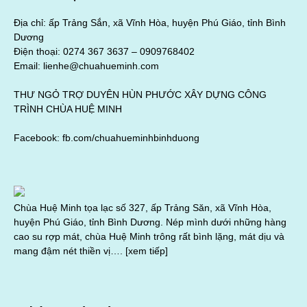
Địa chỉ: ấp Trảng Sắn, xã Vĩnh Hòa, huyện Phú Giáo, tỉnh Bình
Dương
Điện thoại: 0274 367 3637 –
0909768402
Email: lienhe@chuahueminh.com
THƯ NGỎ TRỢ DUYÊN HÙN PHƯỚC XÂY DỰNG CÔNG
TRÌNH CHÙA HUỆ MINH
Facebook:
fb.com/chuahueminhbinhduong
Chùa Huệ Minh tọa lạc số 327, ấp Trảng Săn, xã Vĩnh Hòa,
huyện Phú Giáo, tỉnh Bình Dương. Nép mình dưới những hàng
cao su rợp mát, chùa Huệ Minh trông rất bình lặng, mát dịu và
mang đậm nét thiền vị….
[xem tiếp]