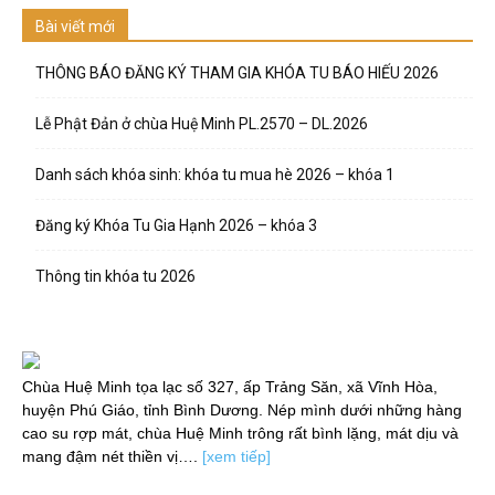
Bài viết mới
THÔNG BÁO ĐĂNG KÝ THAM GIA KHÓA TU BÁO HIẾU 2026
Lễ Phật Đản ở chùa Huệ Minh PL.2570 – DL.2026
Danh sách khóa sinh: khóa tu mua hè 2026 – khóa 1
Đăng ký Khóa Tu Gia Hạnh 2026 – khóa 3
Thông tin khóa tu 2026
Chùa Huệ Minh tọa lạc số 327, ấp Trảng Săn, xã Vĩnh Hòa,
huyện Phú Giáo, tỉnh Bình Dương. Nép mình dưới những hàng
cao su rợp mát, chùa Huệ Minh trông rất bình lặng, mát dịu và
mang đậm nét thiền vị….
[xem tiếp]