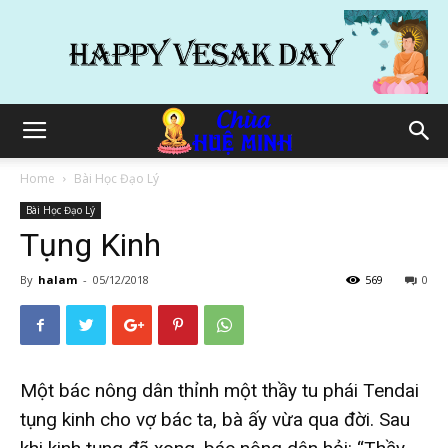
Home
Bài Học Đạo Lý
Bài Học Đạo Lý
Tụng Kinh
By
halam
-
05/12/2018
569
0
Một bác nông dân thỉnh một thầy tu phái Tendai
tụng kinh cho vợ bác ta, bà ấy vừa qua đời. Sau