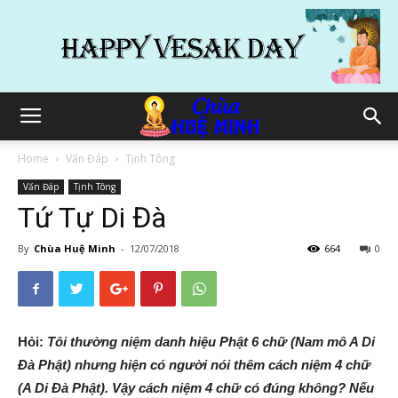
Home
Vấn Đáp
Tịnh Tông
Vấn Đáp
Tịnh Tông
Tứ Tự Di Đà
By
Chùa Huệ Minh
-
12/07/2018
664
0
Hỏi:
Tôi thường niệm danh hiệu Phật 6 chữ (Nam mô A Di
Đà Phật) nhưng hiện có người nói thêm cách niệm 4 chữ
(A Di Đà Phật). Vậy cách niệm 4 chữ có đúng không? Nếu