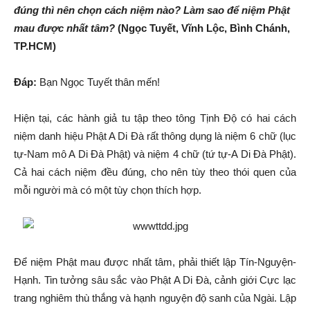
đúng thì nên chọn cách niệm nào? Làm sao để niệm Phật
mau được nhất tâm?
(Ngọc Tuyết, Vĩnh Lộc, Bình Chánh,
TP.HCM)
Đáp:
Bạn Ngọc Tuyết thân mến!
Hiện tại, các hành giả tu tập theo tông Tịnh Độ có hai cách
niệm danh hiệu Phật A Di Đà rất thông dụng là niệm 6 chữ (lục
tự-Nam mô A Di Đà Phật) và niệm 4 chữ (tứ tự-A Di Đà Phật).
Cả hai cách niệm đều đúng, cho nên tùy theo thói quen của
mỗi người mà có một tùy chọn thích hợp.
Để niệm Phật mau được nhất tâm, phải thiết lập Tín-Nguyện-
Hạnh. Tin tưởng sâu sắc vào Phật A Di Đà, cảnh giới Cực lạc
trang nghiêm thù thắng và hạnh nguyện độ sanh của Ngài. Lập