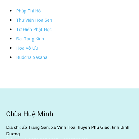
Pháp Thí Hội
Thư Viện Hoa Sen
Từ Điển Phật Học
Đại Tạng Kinh
Hoa Vô Ưu
Buddha Sasana
Chùa Huệ Minh
Địa chỉ: ấp Trảng Sắn, xã Vĩnh Hòa, huyện Phú Giáo, tỉnh Bình
Dương