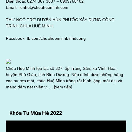
Điện thoại: 0274 367 3637 –
0909768402
Email: lienhe@chuahueminh.com
THƯ NGỎ TRỢ DUYÊN HÙN PHƯỚC XÂY DỰNG CÔNG
TRÌNH CHÙA HUỆ MINH
Facebook:
fb.com/chuahueminhbinhduong
Chùa Huệ Minh tọa lạc số 327, ấp Trảng Săn, xã Vĩnh Hòa,
huyện Phú Giáo, tỉnh Bình Dương. Nép mình dưới những hàng
cao su rợp mát, chùa Huệ Minh trông rất bình lặng, mát dịu và
mang đậm nét thiền vị….
[xem tiếp]
Khóa Tu Mùa Hè 2022
Trình
chơi