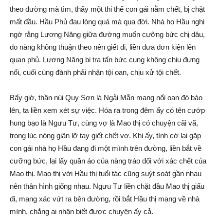
theo đường mà tìm, thấy một thi thể con gái nằm chết, bị chặt
mất đầu. Hầu Phủ đau lòng quá mà qua đời. Nhà họ Hầu nghi
ngờ rằng Lương Năng giữa đường muốn cưỡng bức chị dâu,
do nàng không thuận theo nên giết đi, liền đưa đơn kiện lên
quan phủ. Lương Năng bị tra tấn bức cung không chịu đựng
nổi, cuối cùng đành phải nhận tội oan, chịu xử tội chết.
Bấy giờ, thần núi Quy Sơn là Ngải Mẫn mang nổi oan đó báo
lên, ta liền xem xét sự việc. Hóa ra trong đêm ấy có tên cướp
hung bạo là Ngưu Tư, cùng vợ là Mao thị có chuyện cãi vã,
trong lúc nóng giận lỡ tay giết chết vợ. Khi ấy, tình cờ lại gặp
con gái nhà họ Hầu đang đi một mình trên đường, liền bắt về
cưỡng bức, lại lấy quần áo của nàng tráo đổi với xác chết của
Mao thị. Mao thị với Hầu thị tuổi tác cũng suýt soát gần nhau
nên thân hình giống nhau. Ngưu Tư liền chặt đầu Mao thị giấu
đi, mang xác vứt ra bên đường, rồi bắt Hầu thị mang về nhà
mình, chẳng ai nhận biết được chuyện ấy cả.