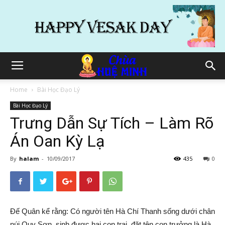
Home
Bài Học Đạo Lý
Bài Học Đạo Lý
Trưng Dẫn Sự Tích – Làm Rõ
Án Oan Kỳ Lạ
By
halam
-
10/09/2017
435
0
Đế Quân kể rằng: Có người tên Hà Chí Thanh sống dưới chân
núi Quy Sơn, sinh được hai con trai, đặt tên con trưởng là Hà