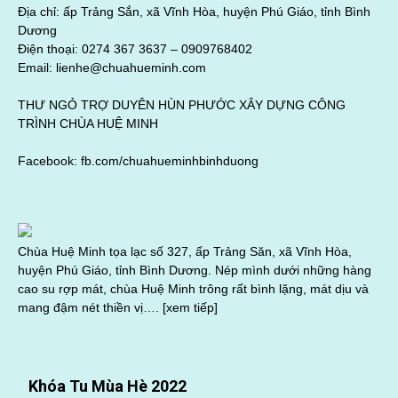
Địa chỉ: ấp Trảng Sắn, xã Vĩnh Hòa, huyện Phú Giáo, tỉnh Bình
Dương
Điện thoại: 0274 367 3637 –
0909768402
Email: lienhe@chuahueminh.com
THƯ NGỎ TRỢ DUYÊN HÙN PHƯỚC XÂY DỰNG CÔNG
TRÌNH CHÙA HUỆ MINH
Facebook:
fb.com/chuahueminhbinhduong
Chùa Huệ Minh tọa lạc số 327, ấp Trảng Săn, xã Vĩnh Hòa,
huyện Phú Giáo, tỉnh Bình Dương. Nép mình dưới những hàng
cao su rợp mát, chùa Huệ Minh trông rất bình lặng, mát dịu và
mang đậm nét thiền vị….
[xem tiếp]
Khóa Tu Mùa Hè 2022