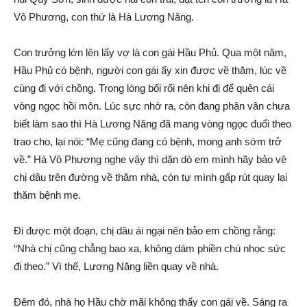
Vô Phương, con thứ là Hà Lương Năng.
Con trưởng lớn lên lấy vợ là con gái Hầu Phủ. Qua một năm,
Hầu Phủ có bệnh, người con gái ấy xin được về thăm, lúc về
cùng đi với chồng. Trong lòng bối rối nên khi đi để quên cái
vòng ngọc hồi môn. Lúc sực nhớ ra, còn đang phân vân chưa
biết làm sao thì Hà Lương Năng đã mang vòng ngọc đuổi theo
trao cho, lại nói: “Mẹ cũng đang có bệnh, mong anh sớm trở
về.” Hà Vô Phương nghe vậy thì dặn dò em mình hãy bảo vệ
chị dâu trên đường về thăm nhà, còn tự mình gấp rút quay lại
thăm bệnh mẹ.
Đi được một đoạn, chị dâu ái ngại nên bảo em chồng rằng:
“Nhà chị cũng chẳng bao xa, không dám phiền chú nhọc sức
đi theo.” Vì thế, Lương Năng liền quay về nhà.
Đêm đó, nhà họ Hầu chờ mãi không thấy con gái về. Sáng ra