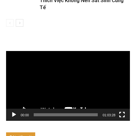
Thích Việc Không Nên Sát Sinh Cúng
Tế
Trình
chơi
Video
00:00
01:03:28