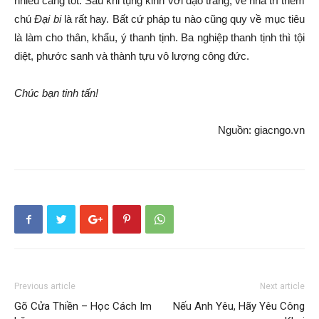
nhiều càng tốt. Sau khi tụng kinh với đạo tràng, về nhà trì thêm
chú
Đại bi
là rất hay. Bất cứ pháp tu nào cũng quy về mục tiêu
là làm cho thân, khẩu, ý thanh tịnh. Ba nghiệp thanh tịnh thì tội
diệt, phước sanh và thành tựu vô lượng công đức.
Chúc bạn tinh tấn!
Nguồn: giacngo.vn
Previous article
Next article
Gõ Cửa Thiền – Học Cách Im
Nếu Anh Yêu, Hãy Yêu Công