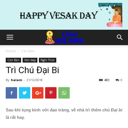
Home
Căn Bản
Căn Bản
Vấn Đáp
Nghi Thức
Trì Chú Đại Bi
By
halam
-
21/12/2018
483
0
Sau khi tụng kinh với đạo tràng, về nhà trì thêm chú
Đại bi
là rất hay.