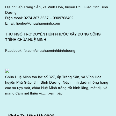
Địa chỉ: ấp Trảng Sắn, xã Vĩnh Hòa, huyện Phú Giáo, tỉnh Bình
Dương
Điện thoại: 0274 367 3637 –
0909768402
Email: lienhe@chuahueminh.com
THƯ NGỎ TRỢ DUYÊN HÙN PHƯỚC XÂY DỰNG CÔNG
TRÌNH CHÙA HUỆ MINH
Facebook:
fb.com/chuahueminhbinhduong
Chùa Huệ Minh tọa lạc số 327, ấp Trảng Săn, xã Vĩnh Hòa,
huyện Phú Giáo, tỉnh Bình Dương. Nép mình dưới những hàng
cao su rợp mát, chùa Huệ Minh trông rất bình lặng, mát dịu và
mang đậm nét thiền vị….
[xem tiếp]