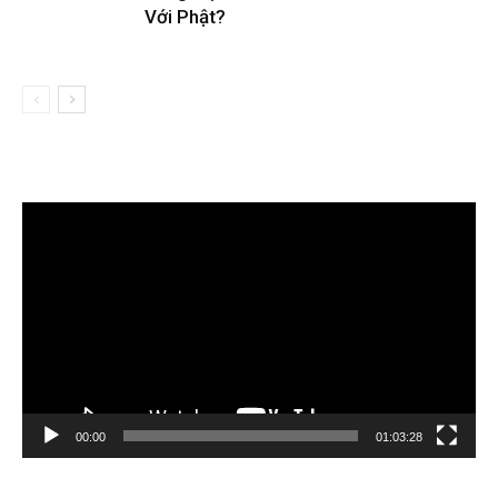
Với Phật?
Trình
chơi
Video
00:00
01:03:28