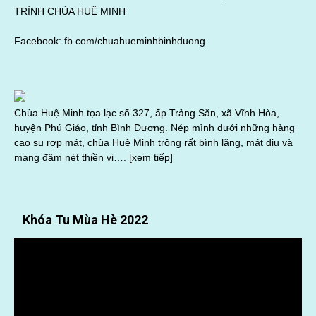
TRÌNH CHÙA HUỆ MINH
Facebook:
fb.com/chuahueminhbinhduong
Chùa Huệ Minh tọa lạc số 327, ấp Trảng Săn, xã Vĩnh Hòa,
huyện Phú Giáo, tỉnh Bình Dương. Nép mình dưới những hàng
cao su rợp mát, chùa Huệ Minh trông rất bình lặng, mát dịu và
mang đậm nét thiền vị….
[xem tiếp]
Khóa Tu Mùa Hè 2022
Trình
chơi
Video