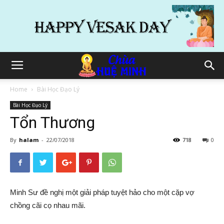
Home
Bài Học Đạo Lý
Bài Học Đạo Lý
Tổn Thương
By
halam
-
22/07/2018
718
0
Minh Sư đề nghị một giải pháp tuyệt hảo cho một cặp vợ
chồng cãi cọ nhau mãi.