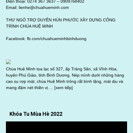
Điện thoại: 0274 367 3637 –
0909768402
Email: lienhe@chuahueminh.com
THƯ NGỎ TRỢ DUYÊN HÙN PHƯỚC XÂY DỰNG CÔNG
TRÌNH CHÙA HUỆ MINH
Facebook:
fb.com/chuahueminhbinhduong
Chùa Huệ Minh tọa lạc số 327, ấp Trảng Săn, xã Vĩnh Hòa,
huyện Phú Giáo, tỉnh Bình Dương. Nép mình dưới những hàng
cao su rợp mát, chùa Huệ Minh trông rất bình lặng, mát dịu và
mang đậm nét thiền vị….
[xem tiếp]
Khóa Tu Mùa Hè 2022
Trình
chơi