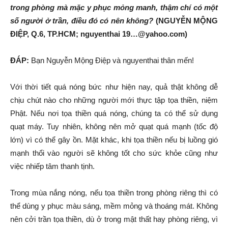
trong phòng mà mặc y phục mỏng manh, thậm chí có một
số người ở trần, điều đó có nên không?
(NGUYỄN MỘNG
ĐIỆP, Q.6, TP.HCM; nguyenthai 19…@yahoo.com)
ĐÁP:
Bạn Nguyễn Mộng Điệp và nguyenthai thân mến!
Với thời tiết quá nóng bức như hiện nay, quả thật không dễ
chịu chút nào cho những người mới thực tập tọa thiền, niệm
Phật. Nếu nơi tọa thiền quá nóng, chúng ta có thể sử dụng
quạt máy. Tuy nhiên, không nên mở quạt quá mạnh (tốc độ
lớn) vì có thể gây ồn. Mặt khác, khi tọa thiền nếu bị luồng gió
mạnh thổi vào người sẽ không tốt cho sức khỏe cũng như
việc nhiếp tâm thanh tịnh.
Trong mùa nắng nóng, nếu tọa thiền trong phòng riêng thì có
thể dùng y phục màu sáng, mềm mỏng và thoáng mát. Không
nên cởi trần tọa thiền, dù ở trong mật thất hay phòng riêng, vì