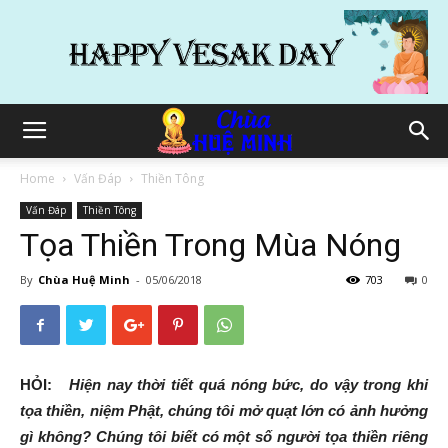
Home
Vấn Đáp
Thiền Tông
Vấn Đáp
Thiền Tông
Tọa Thiền Trong Mùa Nóng
By
Chùa Huệ Minh
-
05/06/2018
703
0
HỎI:
Hiện nay thời tiết quá nóng bức, do vậy trong khi
tọa thiền, niệm Phật, chúng tôi mở quạt lớn có ảnh hưởng
gì không? Chúng tôi biết có một số người tọa thiền riêng