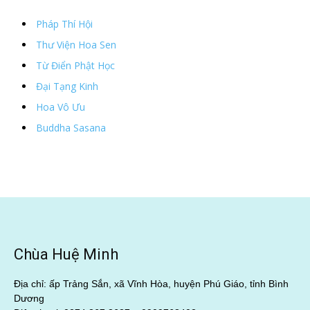
Pháp Thí Hội
Thư Viện Hoa Sen
Từ Điển Phật Học
Đại Tạng Kinh
Hoa Vô Ưu
Buddha Sasana
Chùa Huệ Minh
Địa chỉ: ấp Trảng Sắn, xã Vĩnh Hòa, huyện Phú Giáo, tỉnh Bình
Dương