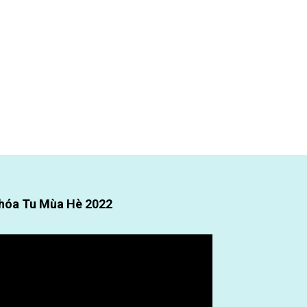
hóa Tu Mùa Hè 2022
ình
ơi
deo