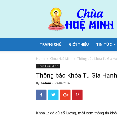
Chùa
Huệ
Minh
TRANG CHỦ
GIỚI THIỆU
TIN TỨC
Home
Chùa Huệ Minh
Thông báo Khóa Tu Gia H
Chùa Huệ Minh
Thông báo Khóa Tu Gia Hạnh
By
halam
-
24/04/2026
Khóa 1: đã đủ số lượng, mời xem thông tin khó