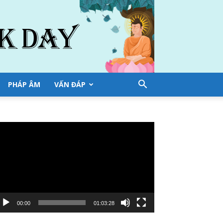
PHÁP ÂM
VẤN ĐÁP
ình
ơi
deo
00:00
01:03:28