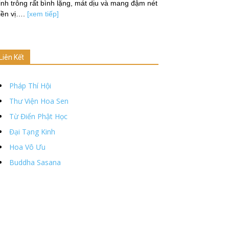
nh trông rất bình lặng, mát dịu và mang đậm nét
iền vị….
[xem tiếp]
Liên Kết
Pháp Thí Hội
Thư Viện Hoa Sen
Từ Điển Phật Học
Đại Tạng Kinh
Hoa Vô Ưu
Buddha Sasana