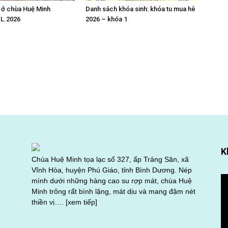
 ở chùa Huệ Minh
Danh sách khóa sinh: khóa tu mua hè
DL.2026
2026 – khóa 1
K
Chùa Huệ Minh tọa lạc số 327, ấp Trảng Săn, xã
Vĩnh Hòa, huyện Phú Giáo, tỉnh Bình Dương. Nép
Tr
mình dưới những hàng cao su rợp mát, chùa Huệ
ch
Minh trông rất bình lặng, mát dịu và mang đậm nét
Vi
thiền vị….
[xem tiếp]