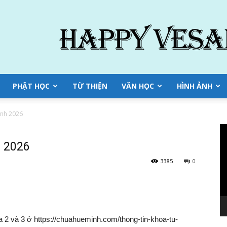
PHẬT HỌC
TỪ THIỆN
VĂN HỌC
HÌNH ẢNH
ạnh 2026
Tr
ch
 2026
Vi
3385
0
a 2 và 3 ở https://chuahueminh.com/thong-tin-khoa-tu-