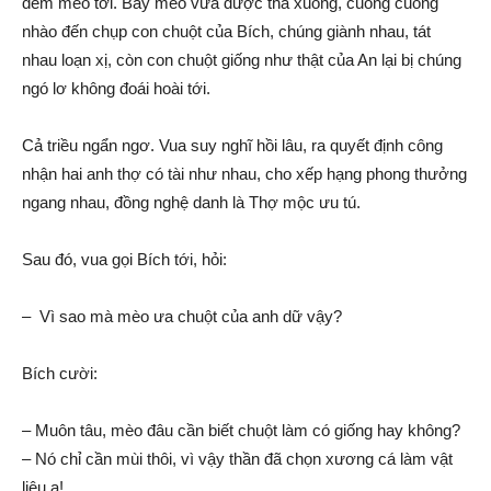
đem mèo tới. Bầy mèo vừa được thả xuống, cuống cuồng
nhào đến chụp con chuột của Bích, chúng giành nhau, tát
nhau loạn xị, còn con chuột giống như thật của An lại bị chúng
ngó lơ không đoái hoài tới.
Cả triều ngẩn ngơ. Vua suy nghĩ hồi lâu, ra quyết định công
nhận hai anh thợ có tài như nhau, cho xếp hạng phong thưởng
ngang nhau, đồng nghệ danh là Thợ mộc ưu tú.
Sau đó, vua gọi Bích tới, hỏi:
– Vì sao mà mèo ưa chuột của anh dữ vậy?
Bích cười:
– Muôn tâu, mèo đâu cần biết chuột làm có giống hay không?
– Nó chỉ cần mùi thôi, vì vậy thần đã chọn xương cá làm vật
liệu ạ!