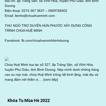
Địa chỉ: ấp Trảng Sắn, xã Vĩnh Hòa, huyện Phú Giáo, tỉnh Bình
Dương
Điện thoại: 0274 367 3637 –
0909768402
Email: lienhe@chuahueminh.com
THƯ NGỎ TRỢ DUYÊN HÙN PHƯỚC XÂY DỰNG CÔNG
TRÌNH CHÙA HUỆ MINH
Facebook:
fb.com/chuahueminhbinhduong
Chùa Huệ Minh tọa lạc số 327, ấp Trảng Săn, xã Vĩnh Hòa,
huyện Phú Giáo, tỉnh Bình Dương. Nép mình dưới những hàng
cao su rợp mát, chùa Huệ Minh trông rất bình lặng, mát dịu và
mang đậm nét thiền vị….
[xem tiếp]
Khóa Tu Mùa Hè 2022