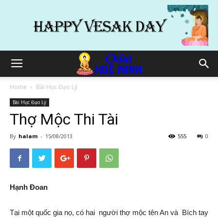
Home
Bài Học Đạo Lý
Bài Học Đạo Lý
Thợ Mộc Thi Tài
By
halam
-
15/08/2013
555
0
Hạnh Đoan
Tại một quốc gia nọ, có hai người thợ mộc tên An và Bích tay