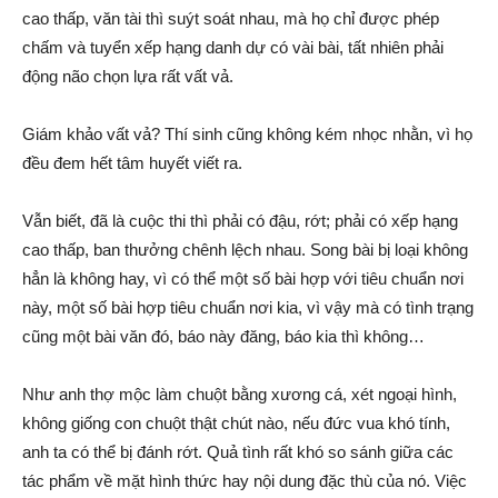
cao thấp, văn tài thì suýt soát nhau, mà họ chỉ được phép
chấm và tuyển xếp hạng danh dự có vài bài, tất nhiên phải
động não chọn lựa rất vất vả.
Giám khảo vất vả? Thí sinh cũng không kém nhọc nhằn, vì họ
đều đem hết tâm huyết viết ra.
Vẫn biết, đã là cuộc thi thì phải có đậu, rớt; phải có xếp hạng
cao thấp, ban thưởng chênh lệch nhau. Song bài bị loại không
hẳn là không hay, vì có thể một số bài hợp với tiêu chuẩn nơi
này, một số bài hợp tiêu chuẩn nơi kia, vì vậy mà có tình trạng
cũng một bài văn đó, báo này đăng, báo kia thì không…
Như anh thợ mộc làm chuột bằng xương cá, xét ngoại hình,
không giống con chuột thật chút nào, nếu đức vua khó tính,
anh ta có thể bị đánh rớt. Quả tình rất khó so sánh giữa các
tác phẩm về mặt hình thức hay nội dung đặc thù của nó. Việc