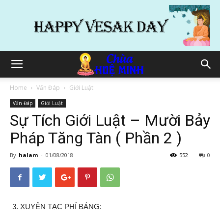
Home
Vấn Đáp
Giới Luật
Vấn Đáp
Giới Luật
Sự Tích Giới Luật – Mười Bảy
Pháp Tăng Tàn ( Phần 2 )
By
halam
-
01/08/2018
552
0
XUYÊN TẠC PHỈ BÁNG: