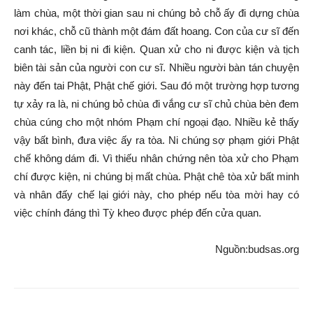
làm chùa, một thời gian sau ni chúng bỏ chỗ ấy đi dựng chùa
nơi khác, chỗ cũ thành một đám đất hoang. Con của cư sĩ đến
canh tác, liền bị ni đi kiện. Quan xử cho ni được kiện và tịch
biên tài sản của người con cư sĩ. Nhiều người bàn tán chuyện
này đến tai Phật, Phật chế giới. Sau đó một trường hợp tương
tự xảy ra là, ni chúng bỏ chùa đi vắng cư sĩ chủ chùa bèn đem
chùa cúng cho một nhóm Phạm chí ngoại đạo. Nhiều kẻ thấy
vậy bất bình, đưa việc ấy ra tòa. Ni chúng sợ phạm giới Phật
chế không dám đi. Vì thiếu nhân chứng nên tòa xử cho Phạm
chí được kiện, ni chúng bị mất chùa. Phật chê tòa xử bất minh
và nhân đấy chế lại giới này, cho phép nếu tòa mời hay có
việc chính đáng thì Tỳ kheo được phép đến cửa quan.
Nguồn:budsas.org