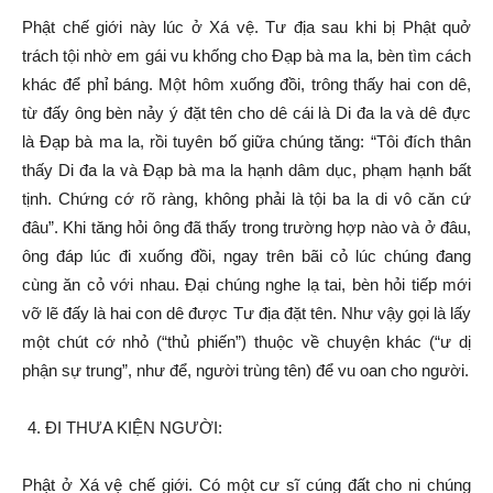
Phật chế giới này lúc ở Xá vệ. Tư địa sau khi bị Phật quở
trách tội nhờ em gái vu khống cho Đạp bà ma la, bèn tìm cách
khác để phỉ báng. Một hôm xuống đồi, trông thấy hai con dê,
từ đấy ông bèn nảy ý đặt tên cho dê cái là Di đa la và dê đực
là Đạp bà ma la, rồi tuyên bố giữa chúng tăng: “Tôi đích thân
thấy Di đa la và Đạp bà ma la hạnh dâm dục, phạm hạnh bất
tịnh. Chứng cớ rõ ràng, không phải là tội ba la di vô căn cứ
đâu”. Khi tăng hỏi ông đã thấy trong trường hợp nào và ở đâu,
ông đáp lúc đi xuống đồi, ngay trên bãi cỏ lúc chúng đang
cùng ăn cỏ với nhau. Đại chúng nghe lạ tai, bèn hỏi tiếp mới
vỡ lẽ đấy là hai con dê được Tư địa đặt tên. Như vậy gọi là lấy
một chút cớ nhỏ (“thủ phiến”) thuộc về chuyện khác (“ư dị
phận sự trung”, như để, người trùng tên) để vu oan cho người.
ĐI THƯA KIỆN NGƯỜI:
Phật ở Xá vệ chế giới. Có một cư sĩ cúng đất cho ni chúng