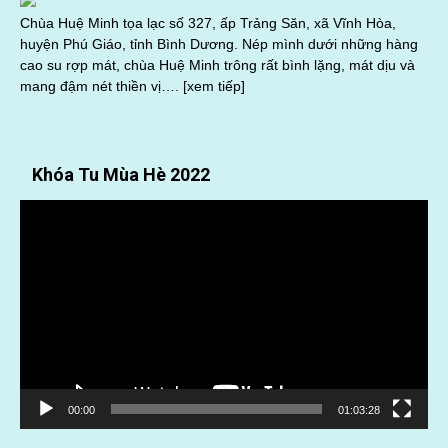
Chùa Huệ Minh tọa lạc số 327, ấp Trảng Săn, xã Vĩnh Hòa,
huyện Phú Giáo, tỉnh Bình Dương. Nép mình dưới những hàng
cao su rợp mát, chùa Huệ Minh trông rất bình lặng, mát dịu và
mang đậm nét thiền vị….
[xem tiếp]
Khóa Tu Mùa Hè 2022
Trình
chơi
Video
00:00
01:03:28