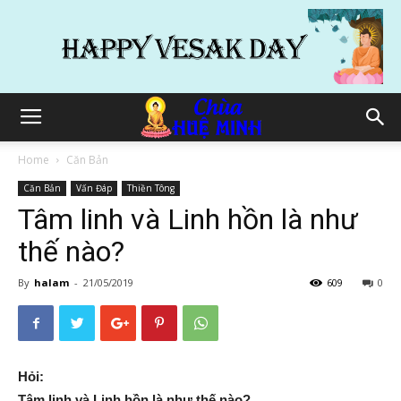
Home
Căn Bản
Căn Bản
Vấn Đáp
Thiền Tông
Tâm linh và Linh hồn là như
thế nào?
By
halam
-
21/05/2019
609
0
Hỏi:
Tâm linh và Linh hồn là như thế nào?