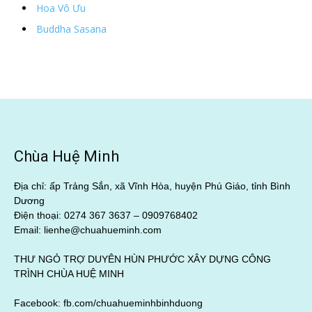
Hoa Vô Ưu
Buddha Sasana
Chùa Huệ Minh
Địa chỉ: ấp Trảng Sắn, xã Vĩnh Hòa, huyện Phú Giáo, tỉnh Bình
Dương
Điện thoại: 0274 367 3637 –
0909768402
Email: lienhe@chuahueminh.com
THƯ NGỎ TRỢ DUYÊN HÙN PHƯỚC XÂY DỰNG CÔNG
TRÌNH CHÙA HUỆ MINH
Facebook:
fb.com/chuahueminhbinhduong