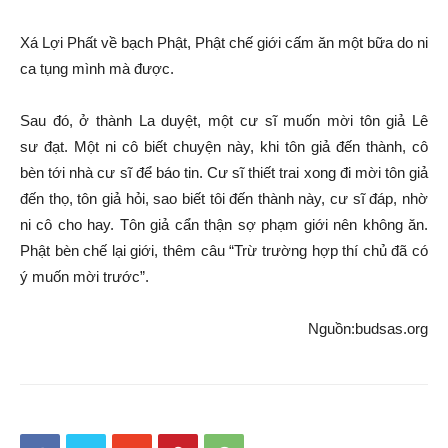
Xá Lợi Phất về bạch Phật, Phật chế giới cấm ăn một bữa do ni
ca tụng mình mà được.
Sau đó, ở thành La duyệt, một cư sĩ muốn mời tôn giả Lê
sư đạt. Một ni cô biết chuyện này, khi tôn giả đến thành, cô
bèn tới nhà cư sĩ để báo tin. Cư sĩ thiết trai xong đi mời tôn giả
đến thọ, tôn giả hỏi, sao biết tôi đến thành này, cư sĩ đáp, nhờ
ni cô cho hay. Tôn giả cẩn thận sợ phạm giới nên không ăn.
Phật bèn chế lại giới, thêm câu “Trừ trường hợp thí chủ đã có
ý muốn mời trước”.
Nguồn:budsas.org