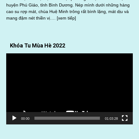
huyện Phú Giáo, tỉnh Bình Dương. Nép mình dưới những hàng
cao su rợp mát, chùa Huệ Minh trông rất bình lặng, mát dịu và
mang đậm nét thiền vị….
[xem tiếp]
Khóa Tu Mùa Hè 2022
Trình
chơi
Video
00:00
01:03:28