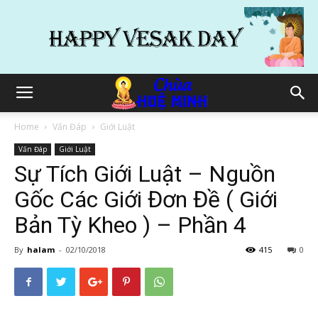
Home
Vấn Đáp
Giới Luật
Vấn Đáp
Giới Luật
Sự Tích Giới Luật – Nguồn
Gốc Các Giới Đơn Đề ( Giới
Bản Tỳ Kheo ) – Phần 4
By
halam
-
02/10/2018
415
0