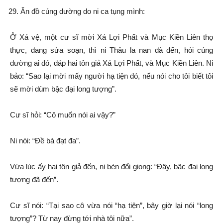
Ăn đồ cúng dường do ni ca tụng mình:
Ở Xá vệ, một cư sĩ mời Xá Lợi Phất và Mục Kiền Liên thọ
thực, đang sửa soạn, thì ni Thâu la nan đà đến, hỏi cúng
dường ai đó, đáp hai tôn giả Xá Lợi Phất, và Mục Kiền Liên. Ni
bảo: “Sao lại mời mấy người hạ tiện đó, nếu nói cho tôi biết tôi
sẽ mời dùm bậc đại long tượng”.
Cư sĩ hỏi: “Cô muốn nói ai vậy?”
Ni nói: “Đề bà đạt đa”.
Vừa lúc ấy hai tôn giả đến, ni bèn đổi giọng: “Đây, bậc đại long
tượng đã đến”.
Cư sĩ nói: “Tại sao cô vừa nói “hạ tiện”, bây giờ lại nói “long
tượng”? Từ nay đừng tới nhà tôi nữa”.