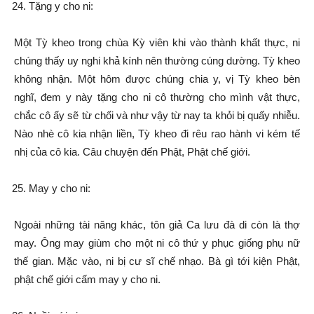
Tặng y cho ni:
Một Tỳ kheo trong chùa Kỳ viên khi vào thành khất thực, ni
chúng thấy uy nghi khả kính nên thường cúng dường. Tỳ kheo
không nhận. Một hôm được chúng chia y, vị Tỳ kheo bèn
nghĩ, đem y này tặng cho ni cô thường cho mình vật thực,
chắc cô ấy sẽ từ chối và như vậy từ nay ta khỏi bị quấy nhiễu.
Nào nhè cô kia nhận liền, Tỳ kheo đi rêu rao hành vi kém tế
nhị của cô kia. Câu chuyện đến Phật, Phật chế giới.
May y cho ni:
Ngoài những tài năng khác, tôn giả Ca lưu đà di còn là thợ
may. Ông may giùm cho một ni cô thứ y phục giống phụ nữ
thế gian. Mặc vào, ni bị cư sĩ chế nhạo. Bà gì tới kiện Phật,
phật chế giới cấm may y cho ni.