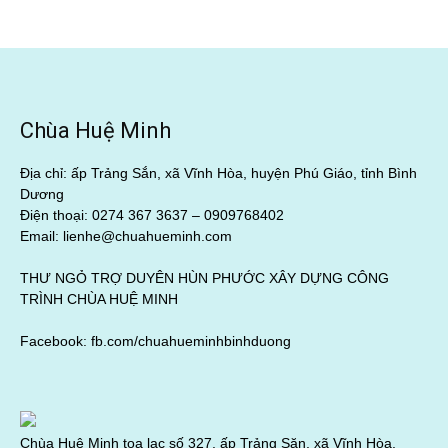
Chùa Huệ Minh
Địa chỉ: ấp Trảng Sắn, xã Vĩnh Hòa, huyện Phú Giáo, tỉnh Bình
Dương
Điện thoại: 0274 367 3637 –
0909768402
Email: lienhe@chuahueminh.com
THƯ NGỎ TRỢ DUYÊN HÙN PHƯỚC XÂY DỰNG CÔNG
TRÌNH CHÙA HUỆ MINH
Facebook:
fb.com/chuahueminhbinhduong
Chùa Huệ Minh tọa lạc số 327, ấp Trảng Săn, xã Vĩnh Hòa,