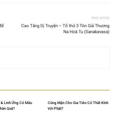
Next article
để
Cao Tăng Dị Truyện – Tổ thứ 3 Tôn Giả Thương
Na Hoà Tu (Sanakavasa)
 & Linh Ứng Có Mâu
Cúng Mặn Cho Gia Tiên Có Thất Kính
Nhân Quả?
Với Phật?