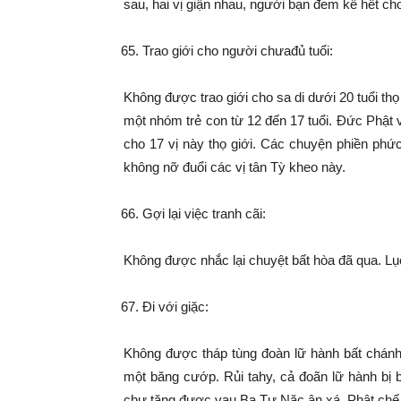
sau, hai vị giận nhau, người bạn đem kể hết ch
Trao giới cho người chưađủ tuổi:
Không được trao giới cho sa di dưới 20 tuổi thọ
một nhóm trẻ con từ 12 đến 17 tuổi. Đức Phật 
cho 17 vị này thọ giới. Các chuyện phiền phứ
không nỡ đuổi các vị tân Tỳ kheo này.
Gợi lại việc tranh cãi:
Không được nhắc lại chuyệt bất hòa đã qua. L
Đi với giặc:
Không được tháp tùng đoàn lữ hành bất chánh.
một băng cướp. Rủi tahy, cả đoãn lữ hành bị b
chư tăng được vau Ba Tư Nặc ân xá. Phật chế 