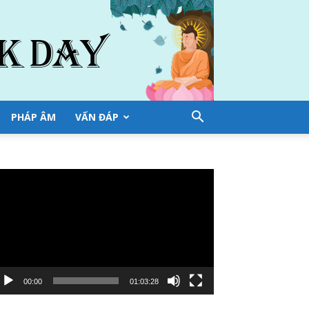
PHÁP ÂM
VẤN ĐÁP
ình
ơi
deo
00:00
01:03:28