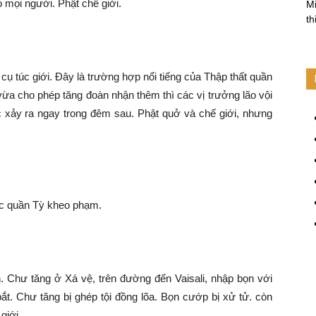
o mọi người. Phật chế giới.
Mi
th
 cụ túc giới. Đây là trường hợp nổi tiếng của Thập thất quần
vừa cho phép tăng đoàn nhận thêm thì các vị trưởng lão vội
c xảy ra ngay trong đêm sau. Phật quở và chế giới, nhưng
ục quần Tỳ kheo phạm.
 Chư tăng ở Xá vệ, trên đường đến Vaisali, nhập bọn với
ắt. Chư tăng bị ghép tội đồng lõa. Bọn cướp bị xử tử. còn
giới.