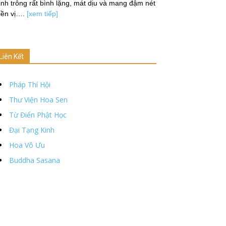
nh trông rất bình lặng, mát dịu và mang đậm nét
iền vị….
[xem tiếp]
Liên Kết
Pháp Thí Hội
Thư Viện Hoa Sen
Từ Điển Phật Học
Đại Tạng Kinh
Hoa Vô Ưu
Buddha Sasana