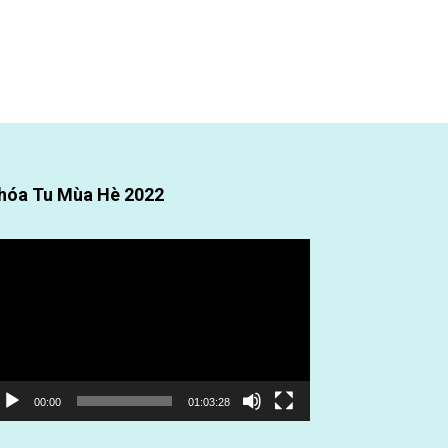
hóa Tu Mùa Hè 2022
ình
ơi
deo
00:00
01:03:28