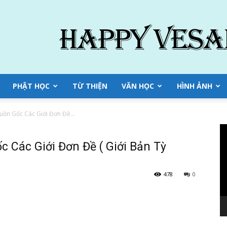
PHẬT HỌC
TỪ THIỆN
VĂN HỌC
HÌNH ẢNH
guồn Gốc Các Giới Đơn Đề...
Tr
ch
c Các Giới Đơn Đề ( Giới Bản Tỳ
Vi
478
0