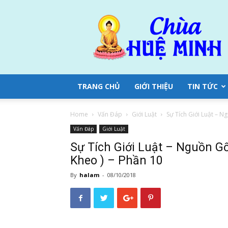
Chùa
Huệ
Minh
TRANG CHỦ
GIỚI THIỆU
TIN TỨC
Home
Vấn Đáp
Giới Luật
Sự Tích Giới Luật – N
Vấn Đáp
Giới Luật
Sự Tích Giới Luật – Nguồn Gố
Kheo ) – Phần 10
By
halam
-
08/10/2018