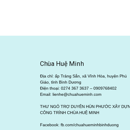
Chùa Huệ Minh
Địa chỉ: ấp Trảng Sắn, xã Vĩnh Hòa, huyện Phú
Giáo, tỉnh Bình Dương
Điện thoại: 0274 367 3637 –
0909768402
Email: lienhe@chuahueminh.com
THƯ NGỎ TRỢ DUYÊN HÙN PHƯỚC XÂY DỰ
CÔNG TRÌNH CHÙA HUỆ MINH
Facebook:
fb.com/chuahueminhbinhduong