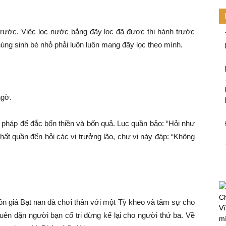
rước. Việc lọc nước bằng đãy lọc đã được thi hành trước
chúng sinh bé nhỏ phải luôn luôn mang đãy lọc theo mình.
ngờ.
 pháp để đắc bốn thiền và bốn quả. Lục quần bảo: “Hỏi như
thất quần đến hỏi các vị trưởng lão, chư vị này đáp: “Không
Ch
ôn giả Bạt nan đà chơi thân với một Tỳ kheo và tâm sự cho
Vĩ
uên dặn người bạn cố tri đừng kể lại cho người thứ ba. Về
mi