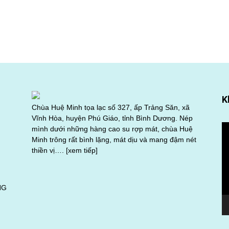
K
Chùa Huệ Minh tọa lạc số 327, ấp Trảng Săn, xã
Vĩnh Hòa, huyện Phú Giáo, tỉnh Bình Dương. Nép
Tr
mình dưới những hàng cao su rợp mát, chùa Huệ
ch
Minh trông rất bình lặng, mát dịu và mang đậm nét
Vi
thiền vị….
[xem tiếp]
NG