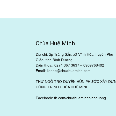
Chùa Huệ Minh
Địa chỉ: ấp Trảng Sắn, xã Vĩnh Hòa, huyện Phú
Giáo, tỉnh Bình Dương
Điện thoại: 0274 367 3637 –
0909768402
Email: lienhe@chuahueminh.com
THƯ NGỎ TRỢ DUYÊN HÙN PHƯỚC XÂY DỰ
CÔNG TRÌNH CHÙA HUỆ MINH
Facebook:
fb.com/chuahueminhbinhduong