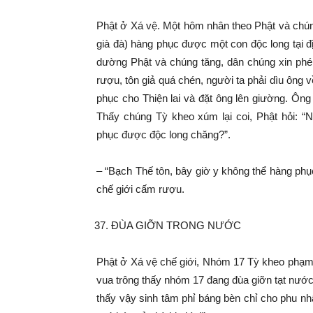
Phật ở Xá vệ. Một hôm nhân theo Phật và chúng
già đà) hàng phục được một con độc long tại 
dường Phật và chúng tăng, dân chúng xin phép 
rượu, tôn giả quá chén, người ta phải dìu ông 
phục cho Thiện lai và đặt ông lên giường. Ôn
Thấy chúng Tỳ kheo xúm lại coi, Phật hỏi: “
phục được độc long chăng?”.
– “Bạch Thế tôn, bây giờ y không thể hàng phụ
chế giới cấm rượu.
ĐÙA GIỠN TRONG NƯỚC
Phật ở Xá vệ chế giới, Nhóm 17 Tỳ kheo phạm. 
vua trông thấy nhóm 17 đang đùa giỡn tạt nước
thấy vậy sinh tâm phỉ báng bèn chỉ cho phu 