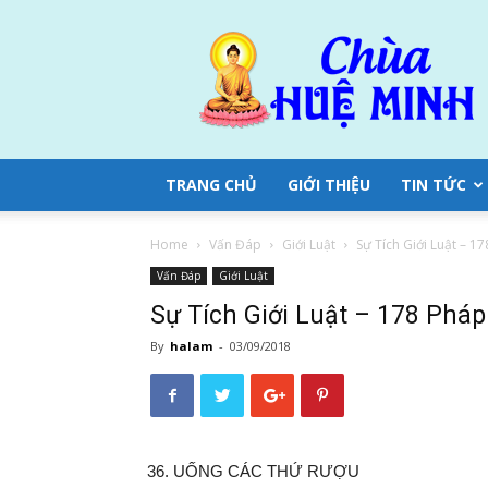
Chùa
Huệ
Minh
TRANG CHỦ
GIỚI THIỆU
TIN TỨC
Home
Vấn Đáp
Giới Luật
Sự Tích Giới Luật – 1
Vấn Đáp
Giới Luật
Sự Tích Giới Luật – 178 Pháp
By
halam
-
03/09/2018
UỐNG CÁC THỨ RƯỢU