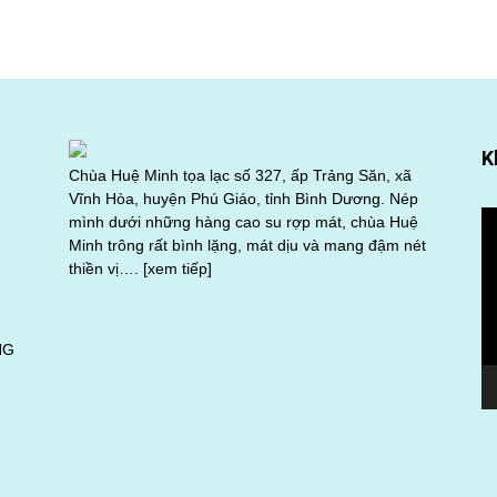
K
Chùa Huệ Minh tọa lạc số 327, ấp Trảng Săn, xã
Vĩnh Hòa, huyện Phú Giáo, tỉnh Bình Dương. Nép
Tr
mình dưới những hàng cao su rợp mát, chùa Huệ
ch
Minh trông rất bình lặng, mát dịu và mang đậm nét
Vi
thiền vị….
[xem tiếp]
NG