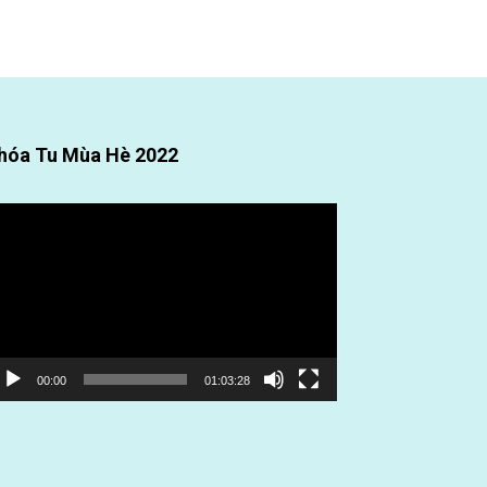
hóa Tu Mùa Hè 2022
ình
ơi
deo
00:00
01:03:28