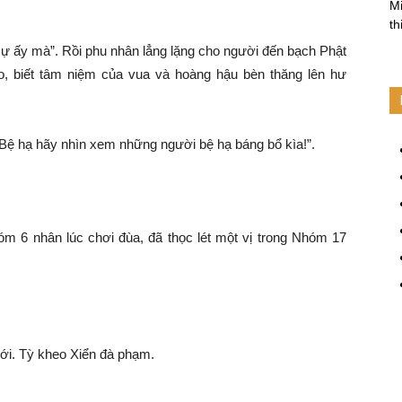
Mi
th
 sự ấy mà”. Rồi phu nhân lẳng lặng cho người đến bạch Phật
, biết tâm niệm của vua và hoàng hậu bèn thăng lên hư
 “Bệ hạ hãy nhìn xem những người bệ hạ báng bổ kìa!”.
m 6 nhân lúc chơi đùa, đã thọc lét một vị trong Nhóm 17
iới. Tỳ kheo Xiển đà phạm.