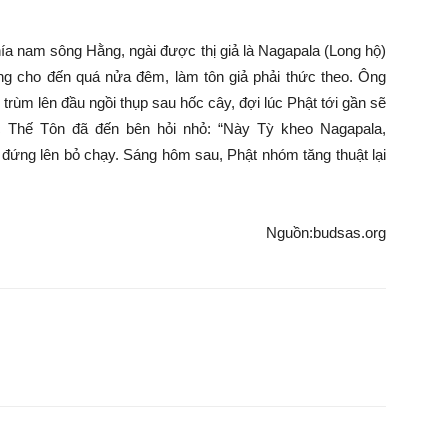
phía nam sông Hằng, ngài được thị giả là Nagapala (Long hộ)
ng cho đến quá nửa đêm, làm tôn giả phải thức theo. Ông
 trùm lên đầu ngồi thụp sau hốc cây, đợi lúc Phật tới gần sẽ
c Thế Tôn đã đến bên hỏi nhỏ: “Này Tỳ kheo Nagapala,
 đứng lên bỏ chạy. Sáng hôm sau, Phật nhóm tăng thuật lại
Nguồn:budsas.org