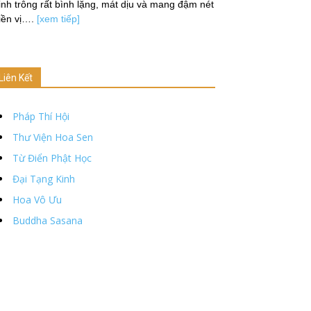
nh trông rất bình lặng, mát dịu và mang đậm nét
iền vị….
[xem tiếp]
Liên Kết
Pháp Thí Hội
Thư Viện Hoa Sen
Từ Điển Phật Học
Đại Tạng Kinh
Hoa Vô Ưu
Buddha Sasana