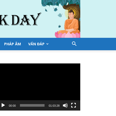
PHÁP ÂM
VẤN ĐÁP
ình
ơi
deo
00:00
01:03:28