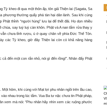
 Tỳ kheo đi qua một thôn ấp, tôn giả Thiện lai (Sagata, Sa
địa phương thường quấy phá tàn hại dân lành. Sau khi cúng
Phật thỉnh “người hùng” lưu lại để thết đãi. Họ dọn nhiều
về chùa, say tuý luý càn khôn. Phật và A nan tắm rửa thay y
g vẫn chưa tỉnh rượu, ú ớ quay chân về phía Đức Thế Tôn.
Này các Tỳ kheo, giờ đây Thiện lai còn có khả năng hàng
c cả đến một con rắn nhỏ, nói gì đến rồng!”. Nhân đấy Phật
Một hôm, khi cùng với Mạt lợi phu nhân ngồi trên lầu cao,
Ch
 vào nhau trong lúc tắm. Vua Ba tư nặc chưa tin Phật pháp,
Vĩ
nhân xem mà nói: “Phu nhân hãy nhìn xem các ruộng phước
mi