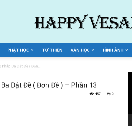
PHẬT HỌC
TỪ THIỆN
VĂN HỌC
HÌNH ẢNH
78 Pháp Ba Dật Đề ( Đơn...
Tr
ch
 Ba Dật Đề ( Đơn Đề ) – Phần 13
Vi
457
0