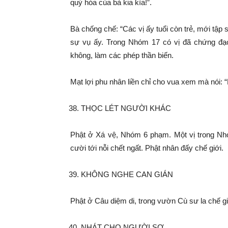
quý hóa của bà kia kìa!”.
Bà chống chế: “Các vị ấy tuổi còn trẻ, mới tập
sự vụ ấy. Trong Nhóm 17 có vị đã chứng đạo
không, làm các phép thần biến.
Mạt lợi phu nhân liền chỉ cho vua xem mà nói:
THỌC LÉT NGƯỜI KHÁC
Phật ở Xá vệ, Nhóm 6 phạm. Một vị trong Nhó
cười tới nỗi chết ngất. Phật nhân đấy chế giới.
KHÔNG NGHE CAN GIÁN
Phật ở Câu diệm di, trong vườn Cù sư la chế g
NHÁT CHO NGƯỜI SỢ