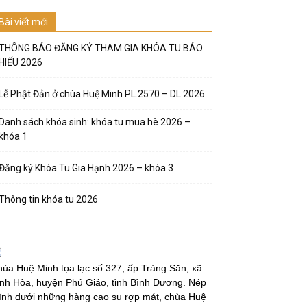
Bài viết mới
THÔNG BÁO ĐĂNG KÝ THAM GIA KHÓA TU BÁO
HIẾU 2026
Lễ Phật Đản ở chùa Huệ Minh PL.2570 – DL.2026
Danh sách khóa sinh: khóa tu mua hè 2026 –
khóa 1
Đăng ký Khóa Tu Gia Hạnh 2026 – khóa 3
Thông tin khóa tu 2026
ùa Huệ Minh tọa lạc số 327, ấp Trảng Săn, xã
nh Hòa, huyện Phú Giáo, tỉnh Bình Dương. Nép
̀nh dưới những hàng cao su rợp mát, chùa Huệ