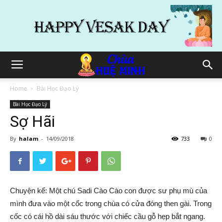
Home
Bài Học Đạo Lý
Bài Học Đạo Lý
Sợ Hãi
By
halam
-
14/09/2018
733
0
Chuyện kể: Một chú Sadi Cào Cào con được sư phụ mù của
mình đưa vào một cốc trong chùa có cửa đóng then gài. Trong
cốc có cái hồ dài sáu thước với chiếc cầu gỗ hẹp bắt ngang.