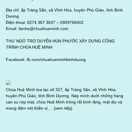
Địa chỉ: ấp Trảng Sắn, xã Vĩnh Hòa, huyện Phú Giáo, tỉnh Bình
Dương
Điện thoại: 0274 367 3637 –
0909768402
Email: lienhe@chuahueminh.com
THƯ NGỎ TRỢ DUYÊN HÙN PHƯỚC XÂY DỰNG CÔNG
TRÌNH CHÙA HUỆ MINH
Facebook:
fb.com/chuahueminhbinhduong
Chùa Huệ Minh tọa lạc số 327, ấp Trảng Săn, xã Vĩnh Hòa,
huyện Phú Giáo, tỉnh Bình Dương. Nép mình dưới những hàng
cao su rợp mát, chùa Huệ Minh trông rất bình lặng, mát dịu và
mang đậm nét thiền vị….
[xem tiếp]