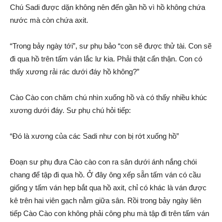
Chú Sadi được dặn không nên đến gần hồ vì hồ không chứa
nước mà còn chứa axit.
“Trong bảy ngày tới”, sư phụ bảo “con sẽ được thử tài. Con sẽ
đi qua hồ trên tấm ván lắc lư kia. Phải thật cẩn thận. Con có
thấy xương rải rác dưới đáy hồ không?”
Cào Cào con chăm chú nhìn xuống hồ và có thấy nhiều khúc
xương dưới đáy. Sư phụ chú hỏi tiếp:
“Đó là xương của các Sadi như con bị rớt xuống hồ”
Đoạn sư phụ đưa Cào cào con ra sân dưới ánh nắng chói
chang để tập đi qua hồ. Ở đây ông xếp sẵn tấm ván có cầu
giống y tấm ván hẹp bắt qua hồ axit, chỉ có khác là ván được
kê trên hai viên gạch nằm giữa sân. Rồi trong bảy ngày liên
tiếp Cào Cào con không phải công phu mà tập đi trên tấm ván