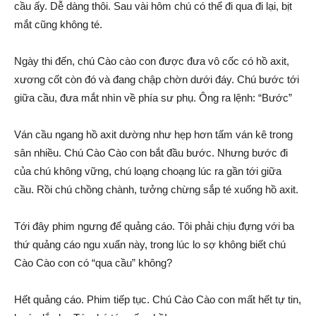
cầu ấy. Dễ dàng thôi. Sau vài hôm chú có thể đi qua đi lại, bịt
mắt cũng không té.
Ngày thi đến, chú Cào cào con được đưa vô cốc có hồ axit,
xương cốt còn đó và đang chập chờn dưới đáy. Chú bước tới
giữa cầu, đưa mắt nhìn về phía sư phụ. Ông ra lệnh: “Bước”
Ván cầu ngang hồ axit dường như hẹp hơn tấm ván kê trong
sân nhiều. Chú Cào Cào con bắt đầu bước. Nhưng bước đi
của chú không vững, chú loạng choạng lúc ra gần tới giữa
cầu. Rồi chú chồng chành, tưởng chừng sắp té xuống hồ axit.
Tới đây phim ngưng để quảng cáo. Tôi phải chịu đựng với ba
thứ quảng cáo ngu xuẩn này, trong lúc lo sợ không biết chú
Cào Cào con có “qua cầu” không?
Hết quảng cáo. Phim tiếp tục. Chú Cào Cào con mất hết tự tin,