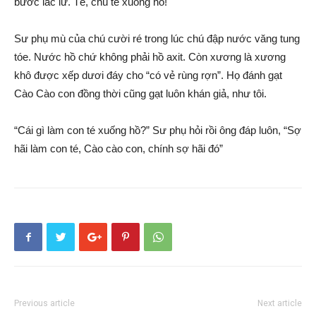
bước lắc lư. Té, chú té xuống hồ!
Sư phụ mù của chú cười ré trong lúc chú đập nước văng tung
tóe. Nước hồ chứ không phải hồ axit. Còn xương là xương
khô được xếp dươi đáy cho “có vẻ rùng rợn”. Họ đánh gạt
Cào Cào con đồng thời cũng gạt luôn khán giả, như tôi.
“Cái gì làm con té xuống hồ?” Sư phụ hỏi rồi ông đáp luôn, “Sợ
hãi làm con té, Cào cào con, chính sợ hãi đó”
Previous article
Next article