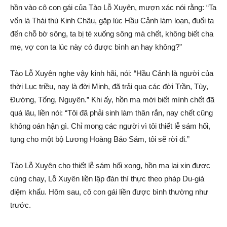
hồn vào cô con gái của Tào Lỗ Xuyên, mượn xác nói rằng: “Ta
vốn là Thái thú Kinh Châu, gặp lúc Hầu Cảnh làm loạn, đuổi ta
đến chỗ bờ sông, ta bị té xuống sông mà chết, không biết cha
mẹ, vợ con ta lúc này có được bình an hay không?”
Tào Lỗ Xuyên nghe vậy kinh hãi, nói: “Hầu Cảnh là người của
thời Lục triều, nay là đời Minh, đã trải qua các đời Trần, Tùy,
Đường, Tống, Nguyên.” Khi ấy, hồn ma mới biết mình chết đã
quá lâu, liền nói: “Tôi đã phải sinh làm thân rắn, nay chết cũng
không oán hận gì. Chỉ mong các người vì tôi thiết lễ sám hối,
tụng cho một bộ Lương Hoàng Bảo Sám, tôi sẽ rời đi.”
Tào Lỗ Xuyên cho thiết lễ sám hối xong, hồn ma lại xin được
cúng chay, Lỗ Xuyên liền lập đàn thí thực theo pháp Du-già
diệm khẩu. Hôm sau, cô con gái liền được bình thường như
trước.