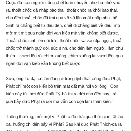
Cuộc đời con người sống chết luân chuyển như hơi thở vào
ra, thoắt chốc đã nhập bào thai, thoắt chốc ra khỏi bào thai,
cho đến thoắt chốc đã trải qua vô số lần xuất nhập như thế.
Sinh ra chẳng biết từ đâu đến, chết đi chẳng biết về đâu, mờ
mờ mịt mịt qua ngàn đời vạn kiếp mà vẫn không biết được.
Thoắt chốc sinh lên cõi trời, thoắt chốc sa vào địa ngục; thoắt
chốc trở thành quỷ đói, súc sinh, cho đến làm người, làm chư
thiên… vượt lên rồi chìm xuống, chìm xuống lại vượt lên, qua
ngàn đời vạn kiếp vẫn không biết được.
Xưa, ông Tu-đạt có lần đang ở trong tịnh thất cùng đức Phật,
Phật chỉ một con kiến bò trên mặt đất mà nói với ông: “Con
kiến này từ thời đức Phật Tỳ-bà-thi ra đời cho đến nay, trải
qua bảy đức Phật ra đời mà vẫn còn đọa làm thân kiến.”
Thông thường, mỗi một vị Phật ra đời trải qua thời gian rất lâu
xa, huống chi đến bảy vị Phật? Sau khi đức Phật Thích-ca ra