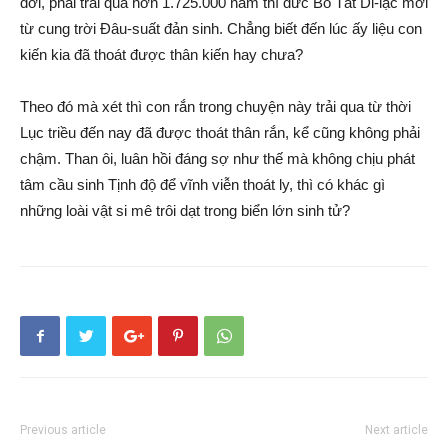
đời, phải trải qua hơn 1.725.000 năm thì đức Bồ Tát Di-lặc mới
từ cung trời Đâu-suất đản sinh. Chẳng biết đến lúc ấy liệu con
kiến kia đã thoát được thân kiến hay chưa?
Theo đó mà xét thì con rắn trong chuyện này trải qua từ thời
Lục triều đến nay đã được thoát thân rắn, kể cũng không phải
chậm. Than ôi, luân hồi đáng sợ như thế mà không chịu phát
tâm cầu sinh Tịnh độ để vĩnh viễn thoát ly, thì có khác gì
những loài vật si mê trôi dạt trong biển lớn sinh tử?
Previous article
Next article