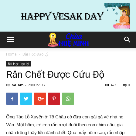
Home
Bài Học Đạo Lý
Bài Học Đạo Lý
Rắn Chết Được Cứu Độ
By
halam
-
28/09/2017
423
0
Ông Tào Lỗ Xuyên ở Tô Châu có đứa con gái gả về nhà họ
Văn. Một hôm, có con rắn rượt đuổi theo con chim câu, gia
nhân trông thấy liền đánh chết. Qua mấy hôm sau, rắn nhập