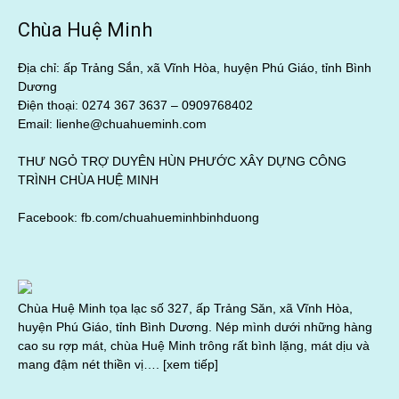
Chùa Huệ Minh
Địa chỉ: ấp Trảng Sắn, xã Vĩnh Hòa, huyện Phú Giáo, tỉnh Bình
Dương
Điện thoại: 0274 367 3637 –
0909768402
Email: lienhe@chuahueminh.com
THƯ NGỎ TRỢ DUYÊN HÙN PHƯỚC XÂY DỰNG CÔNG
TRÌNH CHÙA HUỆ MINH
Facebook:
fb.com/chuahueminhbinhduong
Chùa Huệ Minh tọa lạc số 327, ấp Trảng Săn, xã Vĩnh Hòa,
huyện Phú Giáo, tỉnh Bình Dương. Nép mình dưới những hàng
cao su rợp mát, chùa Huệ Minh trông rất bình lặng, mát dịu và
mang đậm nét thiền vị….
[xem tiếp]