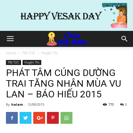
Home
TIN TỨC
Huyện Thị
TIN TỨC
Huyện Thị
PHÁT TÂM CÚNG DƯỜNG
TRAI TĂNG NHÂN MÙA VU
LAN – BÁO HIẾU 2015
By
halam
-
12/08/2015
773
0