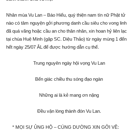
Nhân mùa Vu Lan – Báo Hiếu, quý thiện nam tín nữ Phật tử
nào có tâm nguyện gởi phương danh cầu siêu cho vong linh
đã quá vãng hoặc cầu an cho thân nhân, xin hoan hỷ liên lạc
tại chùa Huệ Minh (gặp SC. Diệu Thảo) từ ngày mùng 1 đến
hết ngày 25/07 ÂL để được hướng dẫn cụ thể.
Trung nguyên ngày hội vọng Vu Lan
Bến giác chiều thu sóng đạo ngàn
Những ai là kẻ mang ơn nặng
Đều vận lòng thành đón Vu Lan.
* MỌI SỰ ỦNG HỘ – CÚNG DƯỜNG XIN GỞI VỀ: