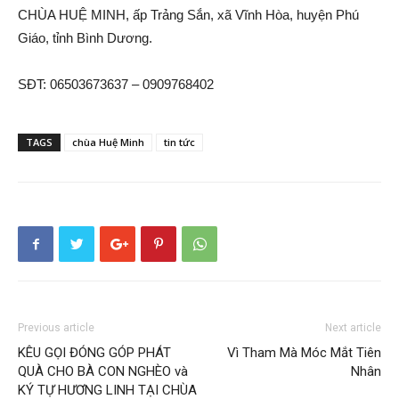
CHÙA HUỆ MINH, ấp Trảng Sắn, xã Vĩnh Hòa, huyện Phú
Giáo, tỉnh Bình Dương.
SĐT: 06503673637 – 0909768402
TAGS
chùa Huệ Minh
tin tức
Previous article
Next article
KÊU GỌI ĐÓNG GÓP PHÁT
Vì Tham Mà Móc Mắt Tiên
QUÀ CHO BÀ CON NGHÈO và
Nhân
KÝ TỰ HƯƠNG LINH TẠI CHÙA