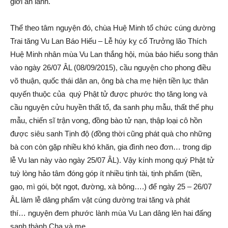
giới an lành.
Thể theo tâm nguyện đó, chùa Huệ Minh tổ chức cúng dường
Trai tăng Vu Lan Báo Hiếu – Lễ húy kỵ cố Trưởng lão Thích
Huệ Minh nhân mùa Vu Lan thắng hội, mùa báo hiếu song thân
vào ngày 26/07 ÂL (08/09/2015), cầu nguyện cho phong điều
võ thuận, quốc thái dân an, ông bà cha mẹ hiện tiền lục thân
quyến thuộc của quý Phật tử được phước thọ tăng long và
cầu nguyện cửu huyền thất tổ, đa sanh phụ mẫu, thất thế phụ
mẫu, chiến sĩ trận vong, đồng bào tử nạn, thập loại cô hồn
được siêu sanh Tịnh độ (đồng thời cũng phát quà cho những
bà con còn gặp nhiều khó khăn, gia đình neo đơn… trong dịp
lễ Vu lan này vào ngày 25/07 ÂL). Vậy kính mong quý Phật tử
tuỳ lòng hảo tâm đóng góp ít nhiều tịnh tài, tịnh phẩm (tiền,
gạo, mì gói, bột ngọt, đường, xà bông….) để ngày 25 – 26/07
ÂL làm lễ dâng phẩm vật cúng dường trai tăng và phát
thí… nguyện đem phước lành mùa Vu Lan dâng lên hai đấng
sanh thành Cha và mẹ.