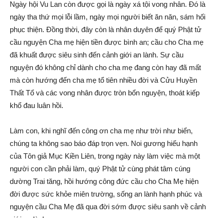
Ngày hội Vu Lan còn được gọi là ngày xá tội vong nhân. Đó là
ngày tha thứ mọi lỗi lầm, ngày mọi người biết ăn năn, sám hối
phục thiện. Đồng thời, đây còn là nhân duyên để quý Phật tử
cầu nguyện Cha mẹ hiện tiền được bình an; cầu cho Cha mẹ
đã khuất được siêu sinh đến cảnh giới an lành. Sự cầu
nguyện đó không chỉ dành cho cha mẹ đang còn hay đã mất
mà còn hướng đến cha mẹ tổ tiên nhiều đời và Cửu Huyền
Thất Tổ và các vong nhân được tròn bổn nguyện, thoát kiếp
khổ đau luân hồi.
Làm con, khi nghĩ đến công ơn cha mẹ như trời như biển,
chúng ta không sao báo đáp trọn vẹn. Noi gương hiếu hạnh
của Tôn giả Mục Kiền Liên, trong ngày này làm việc mà một
người con cần phải làm, quý Phật tử cùng phát tâm cúng
dường Trai tăng, hồi hướng công đức cầu cho Cha Mẹ hiện
đời được sức khỏe miên trường, sống an lành hạnh phúc và
nguyện cầu Cha Mẹ đã qua đời sớm được siêu sanh về cảnh