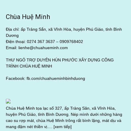
Chùa Huệ Minh
Địa chỉ: ấp Trảng Sắn, xã Vĩnh Hòa, huyện Phú Giáo, tỉnh Bình
Dương
Điện thoại: 0274 367 3637 –
0909768402
Email: lienhe@chuahueminh.com
THƯ NGỎ TRỢ DUYÊN HÙN PHƯỚC XÂY DỰNG CÔNG
TRÌNH CHÙA HUỆ MINH
Facebook:
fb.com/chuahueminhbinhduong
Chùa Huệ Minh tọa lạc số 327, ấp Trảng Săn, xã Vĩnh Hòa,
huyện Phú Giáo, tỉnh Bình Dương. Nép mình dưới những hàng
cao su rợp mát, chùa Huệ Minh trông rất bình lặng, mát dịu và
mang đậm nét thiền vị….
[xem tiếp]