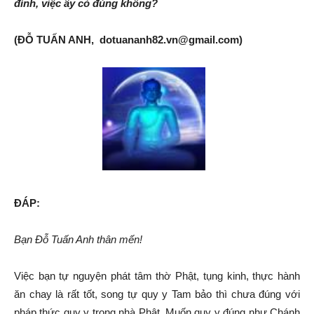
đình, việc ấy có đúng không?
(ĐỖ TUẤN ANH, dotuananh82.vn@gmail.com)
ĐÁP:
Bạn Đỗ Tuấn Anh thân mến!
Việc bạn tự nguyện phát tâm thờ Phật, tụng kinh, thực hành
ăn chay là rất tốt, song tự quy y Tam bảo thì chưa đúng với
pháp thức quy y trong nhà Phật. Muốn quy y đúng như Chánh