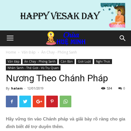
Home
Vấn Đáp
Ăn Chay - Phóng Sanh
Vấn Đáp
Ăn Chay - Phóng Sanh
Căn Bản
Giới Luật
Nghi Thức
Nhân Sanh - Thế Giới - Vũ Trụ Quan
Nương Theo Chánh Pháp
By
halam
-
12/01/2019
534
0
Hãy vững tin vào Chánh pháp và giãi bày rõ ràng cho gia
đình biết để trợ duyên thêm.