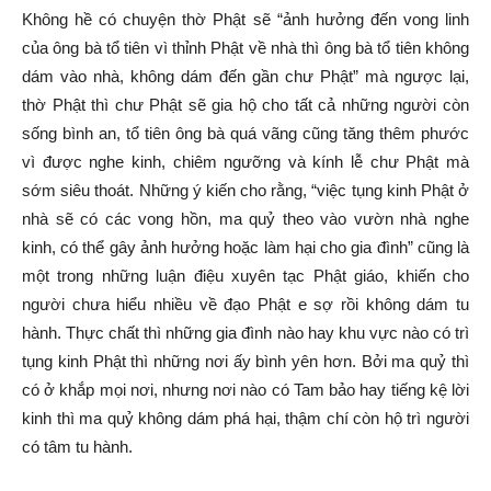
Không hề có chuyện thờ Phật sẽ “ảnh hưởng đến vong linh
của ông bà tổ tiên vì thỉnh Phật về nhà thì ông bà tổ tiên không
dám vào nhà, không dám đến gần chư Phật” mà ngược lại,
thờ Phật thì chư Phật sẽ gia hộ cho tất cả những người còn
sống bình an, tổ tiên ông bà quá vãng cũng tăng thêm phước
vì được nghe kinh, chiêm ngưỡng và kính lễ chư Phật mà
sớm siêu thoát. Những ý kiến cho rằng, “việc tụng kinh Phật ở
nhà sẽ có các vong hồn, ma quỷ theo vào vườn nhà nghe
kinh, có thể gây ảnh hưởng hoặc làm hại cho gia đình” cũng là
một trong những luận điệu xuyên tạc Phật giáo, khiến cho
người chưa hiểu nhiều về đạo Phật e sợ rồi không dám tu
hành. Thực chất thì những gia đình nào hay khu vực nào có trì
tụng kinh Phật thì những nơi ấy bình yên hơn. Bởi ma quỷ thì
có ở khắp mọi nơi, nhưng nơi nào có Tam bảo hay tiếng kệ lời
kinh thì ma quỷ không dám phá hại, thậm chí còn hộ trì người
có tâm tu hành.