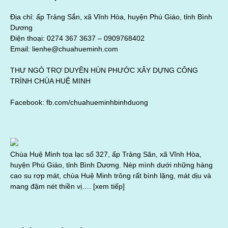
Địa chỉ: ấp Trảng Sắn, xã Vĩnh Hòa, huyện Phú Giáo, tỉnh Bình
Dương
Điện thoại: 0274 367 3637 –
0909768402
Email: lienhe@chuahueminh.com
THƯ NGỎ TRỢ DUYÊN HÙN PHƯỚC XÂY DỰNG CÔNG
TRÌNH CHÙA HUỆ MINH
Facebook:
fb.com/chuahueminhbinhduong
Chùa Huệ Minh tọa lạc số 327, ấp Trảng Săn, xã Vĩnh Hòa,
huyện Phú Giáo, tỉnh Bình Dương. Nép mình dưới những hàng
cao su rợp mát, chùa Huệ Minh trông rất bình lặng, mát dịu và
mang đậm nét thiền vị….
[xem tiếp]