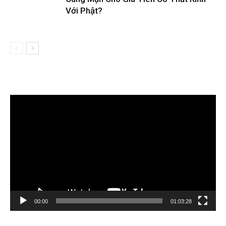
Với Phật?
Trình
chơi
Video
00:00
01:03:28