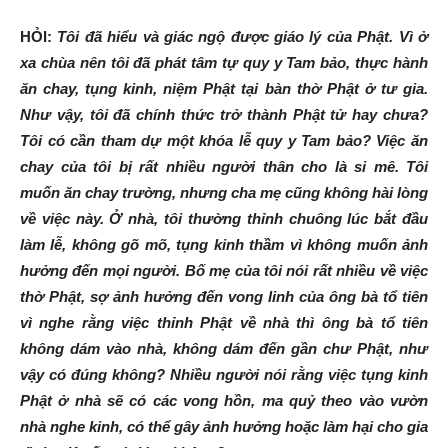
HỎI:
Tôi đã hiểu và giác ngộ được giáo lý của Phật. Vì ở
xa chùa nên tôi đã phát tâm tự quy y Tam bảo, thực hành
ăn chay, tụng kinh, niệm Phật tại bàn thờ Phật ở tư gia.
Như vậy, tôi đã chính thức trở thành Phật tử hay chưa?
Tôi có cần tham dự một khóa lễ quy y Tam bảo? Việc ăn
chay của tôi bị rất nhiều người thân cho là si mê. Tôi
muốn ăn chay trường, nhưng cha mẹ cũng không hài lòng
về việc này. Ở nhà, tôi thường thỉnh chuông lúc bắt đầu
làm lễ, không gõ mõ, tụng kinh thầm vì không muốn ảnh
hưởng đến mọi người. Bố mẹ của tôi nói rất nhiều về việc
thờ Phật, sợ ảnh hưởng đến vong linh của ông bà tổ tiên
vì nghe rằng việc thỉnh Phật về nhà thì ông bà tổ tiên
không dám vào nhà, không dám đến gần chư Phật, như
vậy có đúng không? Nhiều người nói rằng việc tụng kinh
Phật ở nhà sẽ có các vong hồn, ma quỷ theo vào vườn
nhà nghe kinh, có thể gây ảnh hưởng hoặc làm hại cho gia