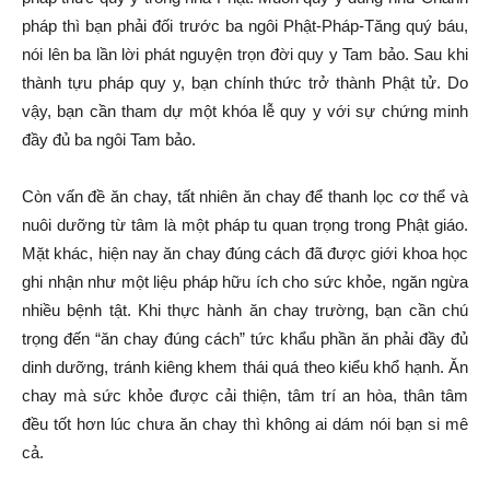
pháp thì bạn phải đối trước ba ngôi Phật-Pháp-Tăng quý báu,
nói lên ba lần lời phát nguyện trọn đời quy y Tam bảo. Sau khi
thành tựu pháp quy y, bạn chính thức trở thành Phật tử. Do
vậy, bạn cần tham dự một khóa lễ quy y với sự chứng minh
đầy đủ ba ngôi Tam bảo.
Còn vấn đề ăn chay, tất nhiên ăn chay để thanh lọc cơ thể và
nuôi dưỡng từ tâm là một pháp tu quan trọng trong Phật giáo.
Mặt khác, hiện nay ăn chay đúng cách đã được giới khoa học
ghi nhận như một liệu pháp hữu ích cho sức khỏe, ngăn ngừa
nhiều bệnh tật. Khi thực hành ăn chay trường, bạn cần chú
trọng đến “ăn chay đúng cách” tức khẩu phần ăn phải đầy đủ
dinh dưỡng, tránh kiêng khem thái quá theo kiểu khổ hạnh. Ăn
chay mà sức khỏe được cải thiện, tâm trí an hòa, thân tâm
đều tốt hơn lúc chưa ăn chay thì không ai dám nói bạn si mê
cả.