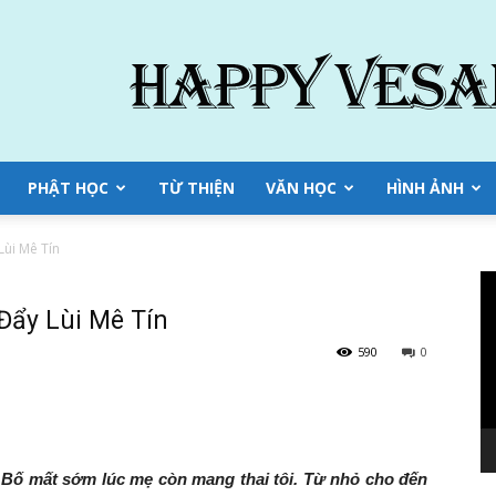
PHẬT HỌC
TỪ THIỆN
VĂN HỌC
HÌNH ẢNH
ùi Mê Tín
Tr
ch
ẩy Lùi Mê Tín
Vi
590
0
h. Bố mất sớm lúc mẹ còn mang thai tôi. Từ nhỏ cho đến