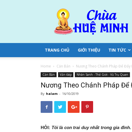
Chùa
Huệ
Minh
TRANG CHỦ
GIỚI THIỆU
TIN TỨC
Home
Căn Bản
Nương Theo Chánh Pháp Để Đẩy L
Căn Bản
Vấn Đáp
Nhân Sanh - Thế Giới - Vũ Trụ Quan
Nương Theo Chánh Pháp Để Đ
By
halam
-
16/10/2019
HỎI:
Tôi là con trai duy nhất trong gia đìn