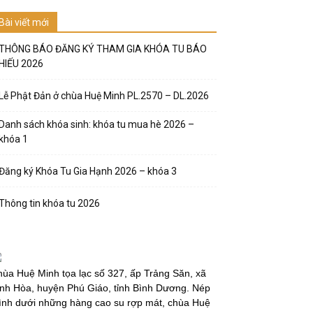
Bài viết mới
THÔNG BÁO ĐĂNG KÝ THAM GIA KHÓA TU BÁO
HIẾU 2026
Lễ Phật Đản ở chùa Huệ Minh PL.2570 – DL.2026
Danh sách khóa sinh: khóa tu mua hè 2026 –
khóa 1
Đăng ký Khóa Tu Gia Hạnh 2026 – khóa 3
Thông tin khóa tu 2026
ùa Huệ Minh tọa lạc số 327, ấp Trảng Săn, xã
nh Hòa, huyện Phú Giáo, tỉnh Bình Dương. Nép
̀nh dưới những hàng cao su rợp mát, chùa Huệ