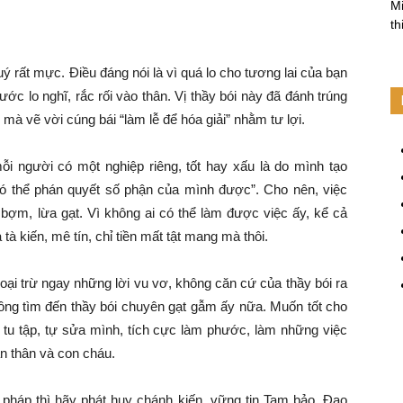
Mi
th
 rất mực. Điều đáng nói là vì quá lo cho tương lai của bạn
rước lo nghĩ, rắc rối vào thân. Vị thầy bói này đã đánh trúng
mà vẽ vời cúng bái “làm lễ để hóa giải” nhằm tư lợi.
ỗi người có một nghiệp riêng, tốt hay xấu là do mình tạo
i có thể phán quyết số phận của mình được”. Cho nên, việc
ịp bợm, lừa gạt. Vì không ai có thể làm được việc ấy, kể cả
à tà kiến, mê tín, chỉ tiền mất tật mang mà thôi.
oại trừ ngay những lời vu vơ, không căn cứ của thầy bói ra
không tìm đến thầy bói chuyên gạt gẫm ấy nữa. Muốn tốt cho
o tu tập, tự sửa mình, tích cực làm phước, làm những việc
n thân và con cháu.
 pháp thì hãy phát huy chánh kiến, vững tin Tam bảo. Đạo