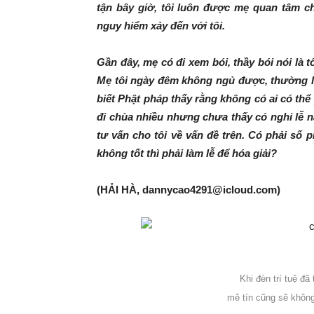
tận bây giờ, tôi luôn được mẹ quan tâm c
nguy hiểm xảy đến với tôi.
Gần đây, mẹ có đi xem bói, thầy bói nói là t
Mẹ tôi ngày đêm không ngủ được, thường lo 
biết Phật pháp thấy rằng không có ai có th
đi chùa nhiều nhưng chưa thấy có nghi lễ n
tư vấn cho tôi về vấn đề trên. Có phải số
không tốt thì phải làm lễ để hóa giải?
(HẢI HÀ, dannycao4291@icloud.com)
Khi đèn trí tuệ đã
mê tín cũng sẽ không