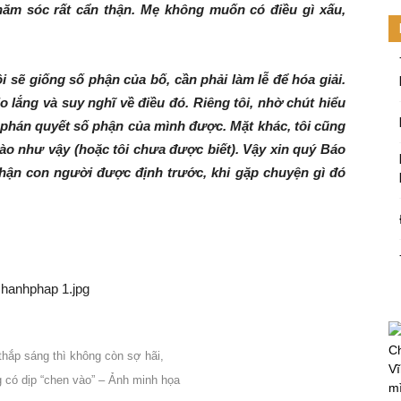
hăm sóc rất cẩn thận. Mẹ không muốn có điều gì xấu,
ôi sẽ giống số phận của bố, cần phải làm lễ để hóa giải.
lắng và suy nghĩ về điều đó. Riêng tôi, nhờ chút hiểu
ể phán quyết số phận của mình được. Mặt khác, tôi cũng
ào như vậy (hoặc tôi chưa được biết). Vậy xin quý Báo
 phận con người được định trước, khi gặp chuyện gì đó
Ch
 thắp sáng thì không còn sợ hãi,
Vĩ
 có dịp “chen vào” – Ảnh minh họa
mi