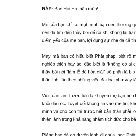
ĐÁP:
Bạn Hải Hà thân mến!
Mẹ của bạn chỉ có một mình bạn nên thương quý
nên đã tìm đến thầy bói để rồi khi không lại tự 
điểm yếu của mẹ bạn, lợi dụng sự nhẹ dạ cả tin 
May mà bạn có hiểu biết Phật pháp, biết rõ m
nghiệp thiện hay ác, đặc biệt là “không có a
thầy bói nói “làm lễ để hóa giải” số phận là b
thần linh. Tin theo những việc đại loại như vậy l
Việc cần làm trước tiên là khuyên mẹ bạn nên l
khỏi đầu óc. Tuyệt đối không tin vào mê tín, 
mình và cho con thì trước hết bản thân phải l
thiện lành trong khả năng nhằm tích đức cho bả
Riêng bạn đã có duyên lành đi chùa, học Phật