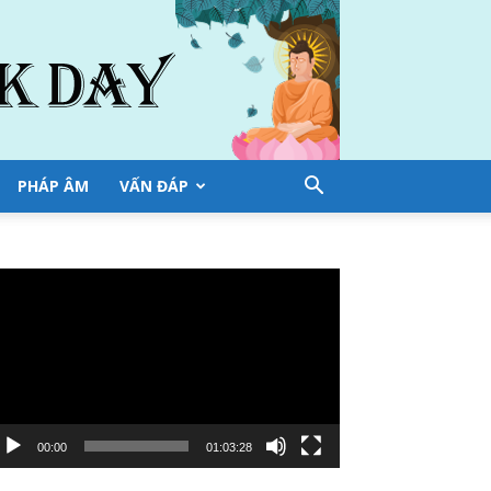
PHÁP ÂM
VẤN ĐÁP
ình
ơi
deo
00:00
01:03:28