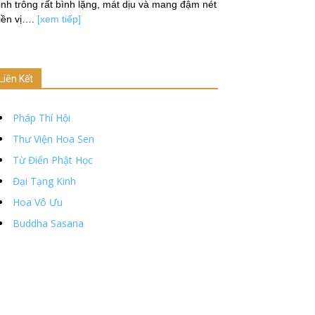
nh trông rất bình lặng, mát dịu và mang đậm nét
iền vị….
[xem tiếp]
Liên Kết
Pháp Thí Hội
Thư Viện Hoa Sen
Từ Điển Phật Học
Đại Tạng Kinh
Hoa Vô Ưu
Buddha Sasana