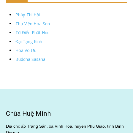
Pháp Thí Hội
Thư Viện Hoa Sen
Từ Điển Phật Học
Đại Tạng Kinh
Hoa Vô Ưu
Buddha Sasana
Chùa Huệ Minh
Địa chỉ: ấp Trảng Sắn, xã Vĩnh Hòa, huyện Phú Giáo, tỉnh Bình
Dương