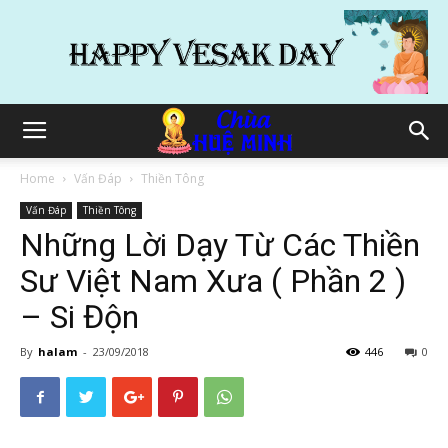
Home
Vấn Đáp
Thiền Tông
Vấn Đáp
Thiền Tông
Những Lời Dạy Từ Các Thiền
Sư Việt Nam Xưa ( Phần 2 )
– Si Độn
By
halam
-
23/09/2018
446
0