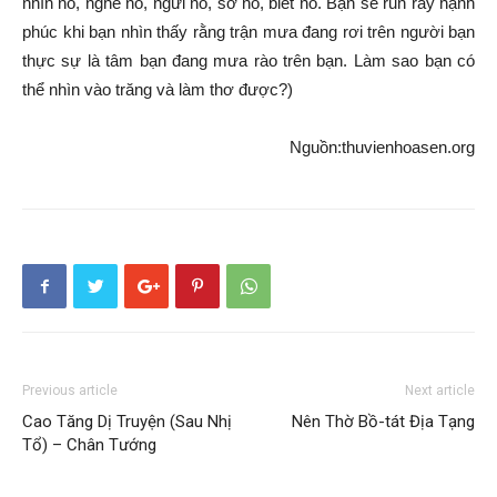
nhìn nó, nghe nó, ngửi nó, sờ nó, biết nó. Bạn sẽ run rẩy
hạnh
phúc
khi bạn nhìn thấy rằng trận mưa đang rơi trên người bạn
thực sự là tâm bạn đang mưa rào trên bạn. Làm sao bạn có
thể nhìn vào trăng và làm thơ được?)
Nguồn:thuvienhoasen.org
Previous article
Next article
Cao Tăng Dị Truyện (Sau Nhị
Nên Thờ Bồ-tát Địa Tạng
Tổ) – Chân Tướng