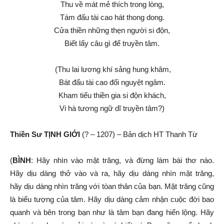
Thu về
mát mẻ
thích trong lòng,
Tám đấu tài cao hát
thong dong
.
Cửa thiền
những thẹn người
si độn
,
Biết lấy câu gì để
truyền tâm
.
(Thu lai lương khí sảng hung khâm,
Bát đấu tài cao đối nguyệt ngâm.
Kham tiếu
thiền gia
si độn
khách,
Vi hà tương ngữ dĩ truyền tâm?)
Thiền Sư
TỊNH GIỚI
(? – 1207) – Bản dịch HT Thanh Từ
(
BÌNH
: Hãy nhìn vào
mặt trăng
, và đừng làm bài thơ nào.
Hãy
dịu dàng
thở vào
và ra, hãy
dịu dàng
nhìn
mặt trăng
,
hãy
dịu dàng
nhìn trăng với tòan thân của bạn.
Mặt trăng
cũng
là
biểu tượng
của tâm. Hãy
dịu dàng
cảm nhận
cuộc đời
bao
quanh và bên trong bạn như là tâm bạn đang hiển lộng. Hãy