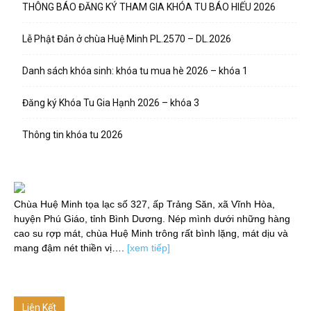
THÔNG BÁO ĐĂNG KÝ THAM GIA KHÓA TU BÁO HIẾU 2026
Lễ Phật Đản ở chùa Huệ Minh PL.2570 – DL.2026
Danh sách khóa sinh: khóa tu mua hè 2026 – khóa 1
Đăng ký Khóa Tu Gia Hạnh 2026 – khóa 3
Thông tin khóa tu 2026
Chùa Huệ Minh tọa lạc số 327, ấp Trảng Săn, xã Vĩnh Hòa,
huyện Phú Giáo, tỉnh Bình Dương. Nép mình dưới những hàng
cao su rợp mát, chùa Huệ Minh trông rất bình lặng, mát dịu và
mang đậm nét thiền vị….
[xem tiếp]
Liên Kết