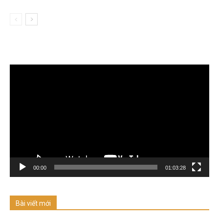
Trình
chơi
Video
00:00
01:03:28
Bài viết mới