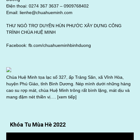
Điện thoại: 0274 367 3637 –
0909768402
Email: lienhe@chuahueminh.com
THƯ NGỎ TRỢ DUYÊN HÙN PHƯỚC XÂY DỰNG CÔNG
TRÌNH CHÙA HUỆ MINH
Facebook:
fb.com/chuahueminhbinhduong
Chùa Huệ Minh tọa lạc số 327, ấp Trảng Săn, xã Vĩnh Hòa,
huyện Phú Giáo, tỉnh Bình Dương. Nép mình dưới những hàng
cao su rợp mát, chùa Huệ Minh trông rất bình lặng, mát dịu và
mang đậm nét thiền vị….
[xem tiếp]
Khóa Tu Mùa Hè 2022
Trình