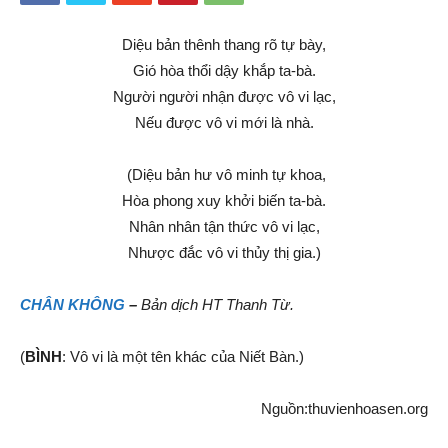
Diệu bản
thênh thang
rõ tự bày,
Gió hòa thổi dậy khắp ta-bà.
Người người nhận được
vô vi
lạc,
Nếu được
vô vi
mới là nhà.
(Diệu bản
hư vô
minh tự khoa,
Hòa phong
xuy khởi biến ta-bà.
Nhân nhân
tận thức
vô vi
lạc,
Nhược đắc
vô vi
thủy thị gia.)
CHÂN KHÔNG
–
Bản dịch HT Thanh Từ.
(
BÌNH
:
Vô vi
là một tên khác của
Niết Bàn
.)
Nguồn:thuvienhoasen.org