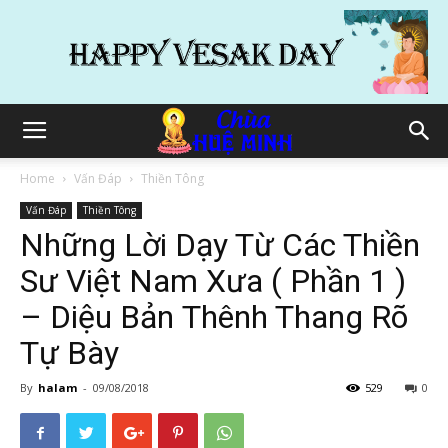
Home
Vấn Đáp
Thiền Tông
Vấn Đáp
Thiền Tông
Những Lời Dạy Từ Các Thiền
Sư Việt Nam Xưa ( Phần 1 )
– Diệu Bản Thênh Thang Rõ
Tự Bày
By
halam
-
09/08/2018
529
0