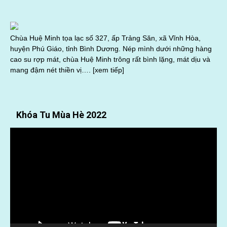
Chùa Huệ Minh tọa lạc số 327, ấp Trảng Săn, xã Vĩnh Hòa,
huyện Phú Giáo, tỉnh Bình Dương. Nép mình dưới những hàng
cao su rợp mát, chùa Huệ Minh trông rất bình lặng, mát dịu và
mang đậm nét thiền vị….
[xem tiếp]
Khóa Tu Mùa Hè 2022
Trình
chơi
Video