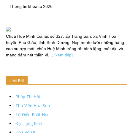
Thông tin khóa tu 2026
Chùa Huệ Minh tọa lạc số 327, ấp Trảng Săn, xã Vĩnh Hòa,
huyện Phú Giáo, tỉnh Bình Dương. Nép mình dưới những hàng
cao su rợp mát, chùa Huệ Minh trông rất bình lặng, mát dịu và
mang đậm nét thiền vị….
[xem tiếp]
Liên Kết
Pháp Thí Hội
Thư Viện Hoa Sen
Từ Điển Phật Học
Đại Tạng Kinh
Hoa Vô Ưu