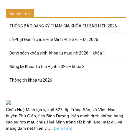
Bài viết mới
THÔNG BÁO ĐĂNG KÝ THAM GIA KHÓA TU BÁO HIẾU 2026
Lễ Phật Đản ở chùa Huệ Minh PL.2570 – DL.2026
Danh sách khóa sinh: khóa tu mua hè 2026 – khóa 1
Đăng ký Khóa Tu Gia Hạnh 2026 – khóa 3
Thông tin khóa tu 2026
Chùa Huệ Minh tọa lạc số 327, ấp Trảng Săn, xã Vĩnh Hòa,
huyện Phú Giáo, tỉnh Bình Dương. Nép mình dưới những hàng
cao su rợp mát, chùa Huệ Minh trông rất bình lặng, mát dịu và
mang đậm nét thiền vị….
[xem tiếp]