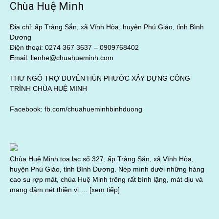
Chùa Huệ Minh
Địa chỉ: ấp Trảng Sắn, xã Vĩnh Hòa, huyện Phú Giáo, tỉnh Bình
Dương
Điện thoại: 0274 367 3637 –
0909768402
Email: lienhe@chuahueminh.com
THƯ NGỎ TRỢ DUYÊN HÙN PHƯỚC XÂY DỰNG CÔNG
TRÌNH CHÙA HUỆ MINH
Facebook:
fb.com/chuahueminhbinhduong
Chùa Huệ Minh tọa lạc số 327, ấp Trảng Săn, xã Vĩnh Hòa,
huyện Phú Giáo, tỉnh Bình Dương. Nép mình dưới những hàng
cao su rợp mát, chùa Huệ Minh trông rất bình lặng, mát dịu và
mang đậm nét thiền vị….
[xem tiếp]