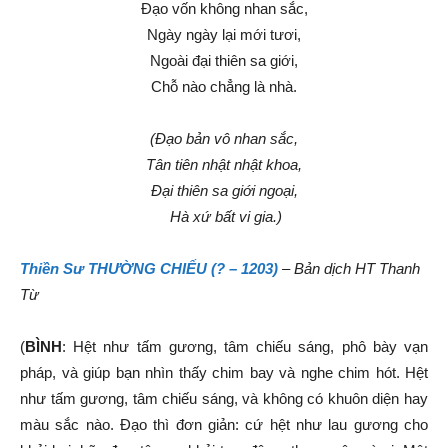
Đạo vốn không
nhan sắc
,
Ngày ngày lại mới tươi,
Ngoài
đại thiên
sa giới
,
Chỗ nào chẳng là nhà.
(Đạo
bản vô
nhan sắc
,
Tân tiên nhật nhật khoa,
Đại thiên
sa giới
ngoại,
Hà xứ bất vi gia.)
Thiền Sư THƯỜNG CHIẾU (? – 1203)
– Bản dịch HT Thanh
Từ
(
BÌNH
: Hệt như tấm gương, tâm chiếu sáng, phô bày
vạn
pháp
, và giúp bạn nhìn thấy chim bay và nghe chim hót. Hệt
như tấm gương, tâm chiếu sáng, và không có khuôn diện hay
màu sắc nào. Đạo thì
đơn giản
: cứ hệt như lau gương cho