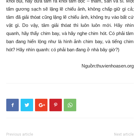
khỏi bụi, hãy đưa tâm ra khỏi
tam độc
– tham, sân và si. Một
tấm gương sạch sẽ
lặng lẽ
chiếu ảnh,
không chấp
giữ gì cả;
tâm đã giải thóat cũng
lặng lẽ
chiếu ảnh, không trụ vào bất cứ
vật gì. Do vậy, tâm giải thóat thì luôn luôn mới. Hãy nhìn
quanh, hãy thấy chim bay, và hãy nghe chim hót. Có phải tâm
bạn đang hiển lộng như là
hình ảnh
chim bay, và tiếng chim
hót? Hãy nhìn quanh: có phải bạn đang ở nhà bây giờ?)
Nguồn:thuvienhoasen.org
Previous article
Next article