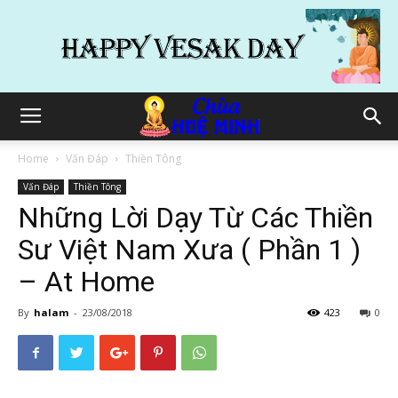
Home
Vấn Đáp
Thiền Tông
Vấn Đáp
Thiền Tông
Những Lời Dạy Từ Các Thiền
Sư Việt Nam Xưa ( Phần 1 )
– At Home
By
halam
-
23/08/2018
423
0