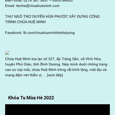
Điện thoại: 0274 367 3637 –
0909768402
Email: lienhe@chuahueminh.com
THƯ NGỎ TRỢ DUYÊN HÙN PHƯỚC XÂY DỰNG CÔNG
TRÌNH CHÙA HUỆ MINH
Facebook:
fb.com/chuahueminhbinhduong
Chùa Huệ Minh tọa lạc số 327, ấp Trảng Săn, xã Vĩnh Hòa,
huyện Phú Giáo, tỉnh Bình Dương. Nép mình dưới những hàng
cao su rợp mát, chùa Huệ Minh trông rất bình lặng, mát dịu và
mang đậm nét thiền vị….
[xem tiếp]
Khóa Tu Mùa Hè 2022
Trình
chơi