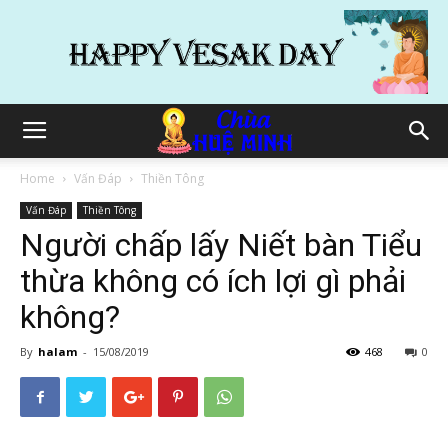
Home
Vấn Đáp
Thiền Tông
Vấn Đáp
Thiền Tông
Người chấp lấy Niết bàn Tiểu
thừa không có ích lợi gì phải
không?
By
halam
-
15/08/2019
468
0