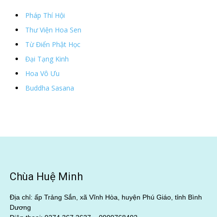
Pháp Thí Hội
Thư Viện Hoa Sen
Từ Điển Phật Học
Đại Tạng Kinh
Hoa Vô Ưu
Buddha Sasana
Chùa Huệ Minh
Địa chỉ: ấp Trảng Sắn, xã Vĩnh Hòa, huyện Phú Giáo, tỉnh Bình
Dương