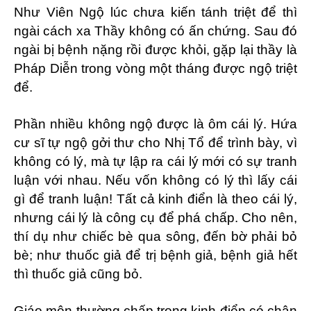
Như Viên Ngộ lúc chưa kiến tánh triệt để thì
ngài cách xa Thầy không có ấn chứng. Sau đó
ngài bị bệnh nặng rồi được khỏi, gặp lại thầy là
Pháp Diễn trong vòng một tháng được ngộ triệt
để.
Phần nhiều không ngộ được là ôm cái lý. Hứa
cư sĩ tự ngộ gởi thư cho Nhị Tổ để trình bày, vì
không có lý, mà tự lập ra cái lý mới có sự tranh
luận với nhau. Nếu vốn không có lý thì lấy cái
gì để tranh luận! Tất cả kinh điển là theo cái lý,
nhưng cái lý là công cụ để phá chấp. Cho nên,
thí dụ như chiếc bè qua sông, đến bờ phải bỏ
bè; như thuốc giả để trị bệnh giả, bệnh giả hết
thì thuốc giả cũng bỏ.
Giáo môn thường chấp trong kinh điển có chân