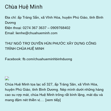
Chùa Huệ Minh
Địa chỉ: ấp Trảng Sắn, xã Vĩnh Hòa, huyện Phú Giáo, tỉnh Bình
Dương
Điện thoại: 0274 367 3637 –
0909768402
Email: lienhe@chuahueminh.com
THƯ NGỎ TRỢ DUYÊN HÙN PHƯỚC XÂY DỰNG CÔNG
TRÌNH CHÙA HUỆ MINH
Facebook:
fb.com/chuahueminhbinhduong
Chùa Huệ Minh tọa lạc số 327, ấp Trảng Săn, xã Vĩnh Hòa,
huyện Phú Giáo, tỉnh Bình Dương. Nép mình dưới những hàng
cao su rợp mát, chùa Huệ Minh trông rất bình lặng, mát dịu và
mang đậm nét thiền vị….
[xem tiếp]