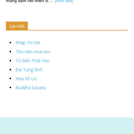
mang đậm nét thiền vị….
[xem tiếp]
Liên Kết
Pháp Thí Hội
Thư Viện Hoa Sen
Từ Điển Phật Học
Đại Tạng Kinh
Hoa Vô Ưu
Buddha Sasana