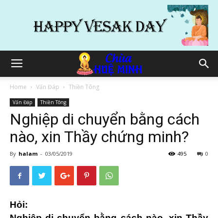
Home
Vấn Đáp
Thiền Tông
Vấn Đáp
Thiền Tông
Nghiệp di chuyển bằng cách
nào, xin Thầy chứng minh?
By
halam
-
03/05/2019
495
0
Hỏi:
Nghiệp di chuyển bằng cách nào, xin Thầy