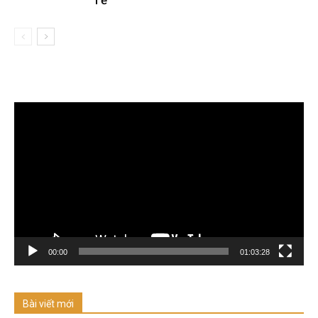
Tế
Trình
chơi
Video
00:00
01:03:28
Bài viết mới