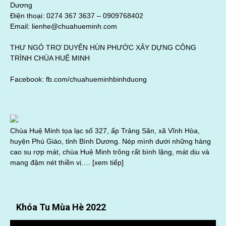
Dương
Điện thoại: 0274 367 3637 –
0909768402
Email: lienhe@chuahueminh.com
THƯ NGỎ TRỢ DUYÊN HÙN PHƯỚC XÂY DỰNG CÔNG
TRÌNH CHÙA HUỆ MINH
Facebook:
fb.com/chuahueminhbinhduong
Chùa Huệ Minh tọa lạc số 327, ấp Trảng Săn, xã Vĩnh Hòa,
huyện Phú Giáo, tỉnh Bình Dương. Nép mình dưới những hàng
cao su rợp mát, chùa Huệ Minh trông rất bình lặng, mát dịu và
mang đậm nét thiền vị….
[xem tiếp]
Khóa Tu Mùa Hè 2022
Trình