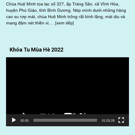
Chùa Huệ Minh tọa lạc số 327, ấp Trảng Săn, xã Vĩnh Hòa,
huyện Phú Giáo, tỉnh Bình Dương. Nép mình dưới những hàng
cao su rợp mát, chùa Huệ Minh trông rất bình lặng, mát dịu và
mang đậm nét thiền vị….
[xem tiếp]
Khóa Tu Mùa Hè 2022
Trình
chơi
Video
00:00
01:03:28