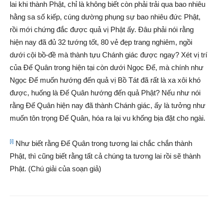
lai khi thành Phật, chỉ là không biết còn phải trải qua bao nhiêu
hằng sa số kiếp, cúng dường phụng sự bao nhiêu đức Phật,
rồi mới chứng đắc được quả vị Phật ấy. Đâu phải nói rằng
hiện nay đã đủ 32 tướng tốt, 80 vẻ đẹp trang nghiêm, ngồi
dưới cội bồ-đề mà thành tựu Chánh giác được ngay? Xét vị trí
của Đế Quân trong hiện tại còn dưới Ngọc Đế, mà chính như
Ngọc Đế muốn hướng đến quả vị Bồ Tát đã rất là xa xôi khó
được, huống là Đế Quân hướng đến quả Phật? Nếu như nói
rằng Đế Quân hiện nay đã thành Chánh giác, ấy là tưởng như
muốn tôn trọng Đế Quân, hóa ra lại vu khống bịa đặt cho ngài.
[i]
Như biết rằng Đế Quân trong tương lai chắc chắn thành
Phật, thì cũng biết rằng tất cả chúng ta tương lai rồi sẽ thành
Phật. (Chú giải của soạn giả)