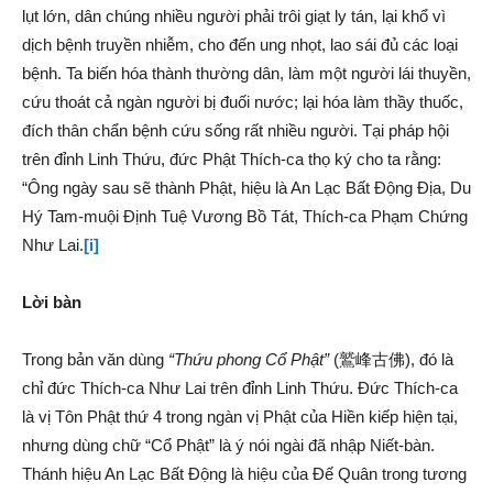
lụt lớn, dân chúng nhiều người phải trôi giạt ly tán, lại khổ vì
dịch bệnh truyền nhiễm, cho đến ung nhọt, lao sái đủ các loại
bệnh. Ta biến hóa thành thường dân, làm một người lái thuyền,
cứu thoát cả ngàn người bị đuối nước; lại hóa làm thầy thuốc,
đích thân chẩn bệnh cứu sống rất nhiều người. Tại pháp hội
trên đỉnh Linh Thứu, đức Phật Thích-ca thọ ký cho ta rằng:
“Ông ngày sau sẽ thành Phật, hiệu là An Lạc Bất Động Địa, Du
Hý Tam-muội Định Tuệ Vương Bồ Tát, Thích-ca Phạm Chứng
Như Lai.
[i]
Lời bàn
Trong bản văn dùng
“Thứu phong Cổ Phật”
(鷲峰古佛), đó là
chỉ đức Thích-ca Như Lai trên đỉnh Linh Thứu. Đức Thích-ca
là vị Tôn Phật thứ 4 trong ngàn vị Phật của Hiền kiếp hiện tại,
nhưng dùng chữ “Cổ Phật” là ý nói ngài đã nhập Niết-bàn.
Thánh hiệu An Lạc Bất Động là hiệu của Đế Quân trong tương