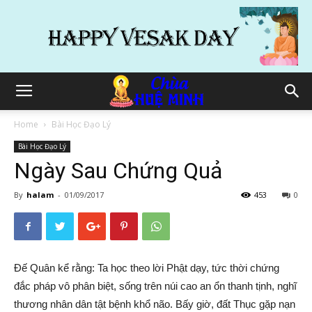
Home
Bài Học Đạo Lý
Bài Học Đạo Lý
Ngày Sau Chứng Quả
By
halam
-
01/09/2017
453
0
Đế Quân kể rằng: Ta học theo lời Phật dạy, tức thời chứng
đắc pháp vô phân biệt, sống trên núi cao an ổn thanh tịnh, nghĩ
thương nhân dân tật bệnh khổ não. Bấy giờ, đất Thục gặp nạn