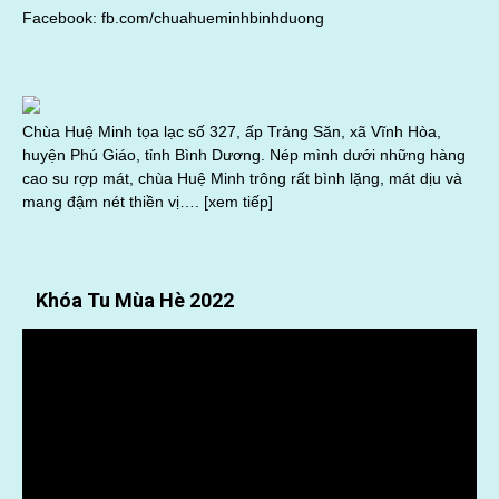
Facebook:
fb.com/chuahueminhbinhduong
Chùa Huệ Minh tọa lạc số 327, ấp Trảng Săn, xã Vĩnh Hòa,
huyện Phú Giáo, tỉnh Bình Dương. Nép mình dưới những hàng
cao su rợp mát, chùa Huệ Minh trông rất bình lặng, mát dịu và
mang đậm nét thiền vị….
[xem tiếp]
Khóa Tu Mùa Hè 2022
Trình
chơi
Video