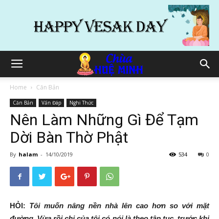
Home
Căn Bản
Căn Bản
Vấn Đáp
Nghi Thức
Nên Làm Những Gì Để Tạm
Dời Bàn Thờ Phật
By
halam
-
14/10/2019
534
0
HỎI:
Tôi muốn nâng nền nhà lên cao hơn so với mặt
đường. Vừa rồi chị của tôi có nói là theo tập tục, trước khi