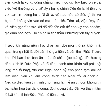
viên gạch là xong, cũng chẳng mệt nhọc gì. Tuy biết rõ về cái
việc “vô thưởng vô phạt” ấy nhưng chính điều đó lại khiến cho
vợ bạn tin tưởng hơn. Nhất là, về sau nếu có điều gì thì vợ
bạn sẽ không vin vào đó mà chì chiết. Tóm lại, việc “cạy lên
vài viên gạch” trước khi đổ đất nền cốt để cho vợ con an tâm,
gia đình hòa hợp. Đó chính là tinh thần Phương tiện tùy duyên.
Trước khi nâng nền nhà, phải tạm dời mọi thứ ra khỏi nhà,
quan trọng nhất là dời bàn thờ gia tiên và bàn thờ Phật. Trước
khi dời bàn thờ, bạn ăn mặc tề chỉnh (áo tràng), đốt hương
đèn, kính lễ Đức Phật và tổ tiên, thành tâm khấn vái (cứ thật
lòng mà tỏ bày), xin các Ngài hoan hỷ cho phép tạm dời để
làm việc. Sau khi làm xong, thỉnh các Ngài trở lại chốn cũ.
Nếu có điều kiện thì thỉnh chư Tăng làm lễ an vị, còn không thì
bạn sắm hoa trái dâng cúng, đốt hương thắp đèn và thành tâm
lễ bái kính thỉnh Đức Phật, tổ tiên an vị.