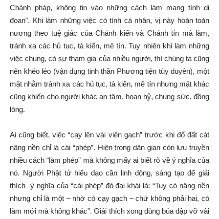
Chánh pháp, không tin vào những cách làm mang tính dị
đoan”. Khi làm những việc có tính cá nhân, vị này hoàn toàn
nương theo tuệ giác của Chánh kiến và Chánh tín mà làm,
tránh xa các hủ tục, tà kiến, mê tín. Tuy nhiên khi làm những
việc chung, có sự tham gia của nhiều người, thì chúng ta cũng
nên khéo léo (vận dụng tinh thần Phương tiện tùy duyên), một
mặt nhằm tránh xa các hủ tục, tà kiến, mê tín nhưng mặt khác
cũng khiến cho người khác an tâm, hoan hỷ, chung sức, đồng
lòng.
Ai cũng biết, việc “cạy lên vài viên gạch” trước khi đổ đất cát
nâng nền chỉ là cái “phép”. Hiện trong dân gian còn lưu truyền
nhiều cách “làm phép” mà không mấy ai biết rõ về ý nghĩa của
nó. Người Phật tử hiểu đạo cần linh động, sáng tạo để giải
thích ý nghĩa của “cái phép” đó đại khái là: “Tuy có nâng nền
nhưng chỉ là một – nhờ có cạy gạch – chứ không phải hai, có
làm mới mà không khác”. Giải thích xong dùng búa đập vỡ vài