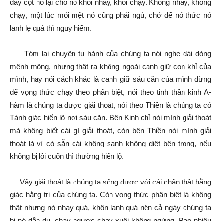
dây cột nó lại cho nó khỏi nhảy, khỏi chạy. Không nhảy, không
chạy, một lúc mỏi mệt nó cũng phải ngủ, chớ để nó thức nó
lanh lẹ quá thì nguy hiểm.
Tóm lại chuyện tu hành của chúng ta nói nghe dài dòng
mênh mông, nhưng thật ra không ngoài canh giữ con khỉ của
mình, hay nói cách khác là canh giữ sáu căn của mình đừng
để vọng thức chạy theo phân biệt, nói theo tinh thần kinh A-
hàm là chúng ta được giải thoát, nói theo Thiền là chúng ta có
Tánh giác hiển lộ nơi sáu căn. Bên Kinh chỉ nói mình giải thoát
mà không biết cái gì giải thoát, còn bên Thiền nói mình giải
thoát là vì có sẵn cái không sanh không diệt bên trong, nếu
không bị lôi cuốn thì thường hiển lộ.
Vậy giải thoát là chúng ta sống được với cái chân thật hằng
giác hằng tri của chúng ta. Còn vọng thức phân biệt là không
thật nhưng nó nhạy quá, khôn lanh quá nên cả ngày chúng ta
bị nó dẫn dụ, chạy ngược chạy xuôi không ngừng. Bao nhiêu