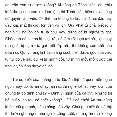
coi căn con tu được không? Ai cũng có Tánh giác, chỉ chịu
khó đừng cho con khỉ làm lộng thì Tánh giác hiện ra, ai cũng
có quyền làm việc đó, thế mà không tự tin, cứ đi hỏi đầu này
đầu kia, mất thì giờ, tốn tiền vô ích. Quí Phật tử phải biết rõ ý
nghĩa tu, nguồn cội tu là như vậy, đừng để bị người ta gạt.
Chúng ta đã bị con khỉ gạt rồi, nó làm rối loạn tơi bời, lại chạy
ra ngoài bị người ta gạt một lớp nữa thì không còn chỗ nào
cứu nổi. Quí vị ráng tỉnh táo sáng suốt, biết được gốc của việc
tu, từ đó về sau quí vị tự mình cởi, tự mình mở, mở được cái
nào là yên lành được cái đó.
Thí dụ lưỡi của chúng ta từ lâu ăn thịt cá quen nên nghe
ngon, nay đổi lại ăn chay, ăn rau thì nghe lợt lạt, vậy lưỡi của
chúng ta có dính chưa? – Dính vị ngon của cá thịt. Nhưng tôi
hỏi quí vị ăn rau có chết không? – Đâu có chết! Ăn rau cũng
khỏe, cũng mạnh, cũng hồng hào vậy. Chúng ta biết ăn cá thịt
thì lưỡi nghe ngon nhưng rồi cũng chết, nhưng ăn rau không