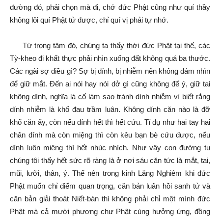
đường đó, phải chọn mà đi, chớ đức Phật cũng như quí thầy
không lôi quí Phật tử được, chỉ quí vị phải tự nhớ.
Từ trọng tâm đó, chúng ta thấy thời đức Phật tại thế, các
Tỳ-kheo đi khất thực phải nhìn xuống đất không quá ba thước.
Các ngài sợ điều gì? Sợ bị dính, bị nhiễm nên không dám nhìn
để giữ mắt. Đến ai nói hay nói dở gì cũng không để ý, giữ tai
không dính, nghĩa là cố làm sao tránh dính nhiễm vì biết rằng
dính nhiễm là khổ đau trầm luân. Không dính căn nào là đỡ
khổ căn ấy, còn nếu dính hết thì hết cứu. Tỉ dụ như hai tay hai
chân dính mà còn miệng thì còn kêu bạn bè cứu được, nếu
dính luôn miệng thì hết nhúc nhích. Như vậy con đường tu
chúng tôi thấy hết sức rõ ràng là ở nơi sáu căn tức là mắt, tai,
mũi, lưỡi, thân, ý. Thế nên trong kinh Lăng Nghiêm khi đức
Phật muốn chỉ điểm quan trọng, căn bản luân hồi sanh tử và
căn bản giải thoát Niết-bàn thì không phải chỉ một mình đức
Phật mà cả mười phương chư Phật cùng hưởng ứng, đồng