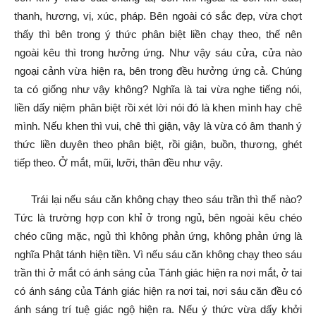
thanh, hương, vị, xúc, pháp. Bên ngoài có sắc đẹp, vừa chợt
thấy thì bên trong ý thức phân biệt liền chạy theo, thế nên
ngoài kêu thì trong hưởng ứng. Như vậy sáu cửa, cửa nào
ngoại cảnh vừa hiện ra, bên trong đều hưởng ứng cả. Chúng
ta có giống như vậy không? Nghĩa là tai vừa nghe tiếng nói,
liền dấy niệm phân biệt rồi xét lời nói đó là khen mình hay chê
mình. Nếu khen thì vui, chê thì giận, vậy là vừa có âm thanh ý
thức liền duyên theo phân biệt, rồi giận, buồn, thương, ghét
tiếp theo. Ở mắt, mũi, lưỡi, thân đều như vậy.
Trái lại nếu sáu căn không chạy theo sáu trần thì thế nào?
Tức là trường hợp con khỉ ở trong ngủ, bên ngoài kêu chéo
chéo cũng mặc, ngủ thì không phản ứng, không phản ứng là
nghĩa Phật tánh hiện tiền. Vì nếu sáu căn không chạy theo sáu
trần thì ở mắt có ánh sáng của Tánh giác hiện ra nơi mắt, ở tai
có ánh sáng của Tánh giác hiện ra nơi tai, nơi sáu căn đều có
ánh sáng trí tuệ giác ngộ hiện ra. Nếu ý thức vừa dấy khởi