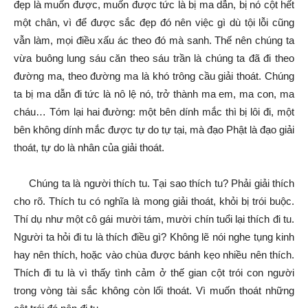
đẹp là muốn được, muốn được tức là bị ma dẫn, bị nó cột hết
một chân, vì để được sắc đẹp đó nên việc gì dù tội lỗi cũng
vẫn làm, mọi điều xấu ác theo đó mà sanh. Thế nên chúng ta
vừa buông lung sáu căn theo sáu trần là chúng ta đã đi theo
đường ma, theo đường ma là khó trông cầu giải thoát. Chúng
ta bị ma dẫn đi tức là nô lệ nó, trở thành ma em, ma con, ma
cháu… Tóm lại hai đường: một bên dính mắc thì bị lôi đi, một
bên không dính mắc được tự do tự tại, mà đạo Phật là đạo giải
thoát, tự do là nhân của giải thoát.
Chúng ta là người thích tu. Tại sao thích tu? Phải giải thích
cho rõ. Thích tu có nghĩa là mong giải thoát, khỏi bị trói buộc.
Thí dụ như một cô gái mười tám, mười chín tuổi lại thích đi tu.
Người ta hỏi đi tu là thích điều gì? Không lẽ nói nghe tụng kinh
hay nên thích, hoặc vào chùa được bánh kẹo nhiều nên thích.
Thích đi tu là vì thấy tình cảm ở thế gian cột trói con người
trong vòng tài sắc không còn lối thoát. Vì muốn thoát những