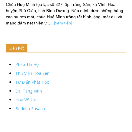
Chùa Huệ Minh tọa lạc số 327, ấp Trảng Săn, xã Vĩnh Hòa,
huyện Phú Giáo, tỉnh Bình Dương. Nép mình dưới những hàng
cao su rợp mát, chùa Huệ Minh trông rất bình lặng, mát dịu và
mang đậm nét thiền vị….
[xem tiếp]
Liên Kết
Pháp Thí Hội
Thư Viện Hoa Sen
Từ Điển Phật Học
Đại Tạng Kinh
Hoa Vô Ưu
Buddha Sasana