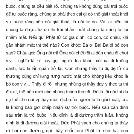
buộc, chúng ta đều biết rõ, chúng ta không dùng cái trói buộc
để tự buộc ràng, chúng ta phải theo cái gì có thể giải thoát khỏi
sự buộc ràng nên nói giải thoát là nói tự do. Vả lại hiện tại
chúng ta được tự do thì khi nhắm mắt chúng ta cũng tự tại
nhắm mắt. Nếu quí Phật tử có gia đình, có con, có cháu, khi
gần nhắm mắt thì thế nào? Con khóc: Ba ơi Ba! Ba đi bỏ con
sao? Cháu gọi: Ông nội ơi! Ông nội chết rồi ai dẫn cháu đi chơi
v.v… nghĩa là kẻ này gọi, người kia khóc, xót xa đi không
đành, tức là lẩn quẩn trở lại. Còn những thầy tu đi, đệ tử có
thương cũng chỉ rưng rưng nước mắt chớ không kêu khóc là
bỏ con v.v… Thầy đi rồi, nhưng những gì thầy dạy y theo tu thì
được, thế nên mới nhẹ nhàng thảnh thơi đi. Đó là tôi nói thí dụ
cụ thể cho quí vị thấy mục đích của người tu là giải thoát, tức
là không bao giờ chấp nhận sự trói buộc. Nếu sáu căn dính
sáu trần là trói buộc! Nếu dính là đi đường trầm luân, không
dính là đi đường giải thoát. Đức Phật vạch cho chúng ta thấy
rõ hai con đường, quí thầy nhắc quí Phật tử nhớ hai con