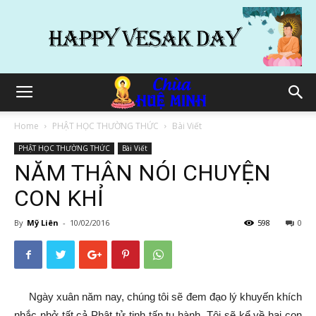
Home
PHẬT HỌC THƯỜNG THỨC
Bài Viết
PHẬT HỌC THƯỜNG THỨC
Bài Viết
NĂM THÂN NÓI CHUYỆN
CON KHỈ
By
Mỹ Liên
-
10/02/2016
598
0
Ngày xuân năm nay, chúng tôi sẽ đem đạo lý khuyến khích
nhắc nhở tất cả Phật tử tinh tấn tu hành. Tôi sẽ kể về hai con