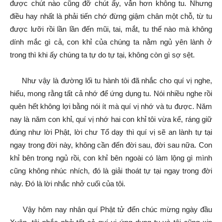
được chút nào cũng đỡ chút ấy, vẫn hơn không tu. Nhưng
điều hay nhất là phải tiến chớ đừng giậm chân một chỗ, từ tu
được lưỡi rồi lần lần đến mũi, tai, mắt, tu thế nào mà không
dính mắc gì cả, con khỉ của chúng ta nằm ngủ yên lành ở
trong thì khi ấy chúng ta tự do tự tại, không còn gì sợ sệt.
Như vậy là đường lối tu hành tôi đã nhắc cho quí vị nghe,
hiểu, mong rằng tất cả nhớ để ứng dụng tu. Nói nhiều nghe rồi
quên hết không lợi bằng nói ít mà quí vị nhớ và tu được. Năm
nay là năm con khỉ, quí vị nhớ hai con khỉ tôi vừa kể, ráng giữ
đúng như lời Phật, lời chư Tổ dạy thì quí vị sẽ an lành tự tại
ngay trong đời này, không cần đến đời sau, đời sau nữa. Con
khỉ bên trong ngủ rồi, con khỉ bên ngoài có làm lộng gì mình
cũng không nhúc nhích, đó là giải thoát tự tại ngay trong đời
này. Đó là lời nhắc nhở cuối của tôi.
Vậy hôm nay nhân quí Phật tử đến chúc mừng ngày đầu