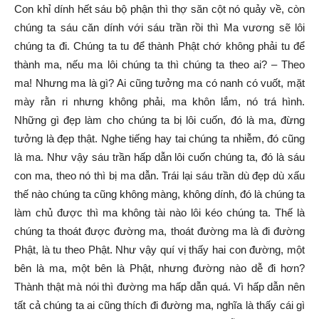
Con khỉ dính hết sáu bộ phận thì thợ săn cột nó quảy về, còn
chúng ta sáu căn dính với sáu trần rồi thì Ma vương sẽ lôi
chúng ta đi. Chúng ta tu để thành Phật chớ không phải tu để
thành ma, nếu ma lôi chúng ta thì chúng ta theo ai? – Theo
ma! Nhưng ma là gì? Ai cũng tưởng ma có nanh có vuốt, mặt
mày rằn ri nhưng không phải, ma khôn lắm, nó trá hình.
Những gì đẹp làm cho chúng ta bị lôi cuốn, đó là ma, đừng
tưởng là đẹp thật. Nghe tiếng hay tai chúng ta nhiễm, đó cũng
là ma. Như vậy sáu trần hấp dẫn lôi cuốn chúng ta, đó là sáu
con ma, theo nó thì bị ma dẫn. Trái lại sáu trần dù đẹp dù xấu
thế nào chúng ta cũng không màng, không dính, đó là chúng ta
làm chủ được thì ma không tài nào lôi kéo chúng ta. Thế là
chúng ta thoát được đường ma, thoát đường ma là đi đường
Phật, là tu theo Phật. Như vậy quí vị thấy hai con đường, một
bên là ma, một bên là Phật, nhưng đường nào dễ đi hơn?
Thành thật mà nói thì đường ma hấp dẫn quá. Vì hấp dẫn nên
tất cả chúng ta ai cũng thích đi đường ma, nghĩa là thấy cái gì