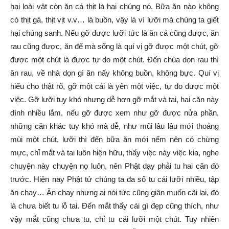
hại loài vật còn ăn cá thịt là hại chúng nó. Bữa ăn nào không
có thịt gà, thịt vịt v.v… là buồn, vậy là vì lưỡi mà chúng ta giết
hại chúng sanh. Nếu gỡ được lưỡi tức là ăn cá cũng được, ăn
rau cũng được, ăn để mà sống là quí vị gỡ được một chút, gỡ
được một chút là được tự do một chút. Đến chùa dọn rau thì
ăn rau, về nhà dọn gì ăn nấy không buồn, không bực. Quí vị
hiểu cho thật rõ, gỡ một cái là yên một việc, tự do được một
việc. Gỡ lưỡi tuy khó nhưng dễ hơn gỡ mắt và tai, hai căn này
dính nhiều lắm, nếu gỡ được xem như gỡ được nửa phần,
những căn khác tuy khó mà dễ, như mũi lâu lâu mới thoảng
mùi một chút, lưỡi thì đến bữa ăn mới nếm nên có chừng
mực, chỉ mắt và tai luôn hiện hữu, thấy việc này việc kia, nghe
chuyện này chuyện nọ luôn, nên Phật dạy phải tu hai căn đó
trước. Hiện nay Phật tử chúng ta đa số tu cái lưỡi nhiều, tập
ăn chay… Ăn chay nhưng ai nói tức cũng giận muốn cãi lại, đó
là chưa biết tu lỗ tai. Đến mắt thấy cái gì đẹp cũng thích, như
vậy mắt cũng chưa tu, chỉ tu cái lưỡi một chút. Tuy nhiên