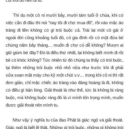
cột trói đó nên đi tu.
Thí dụ một cô ni mười bảy, mười tám tuổi ở chùa, khi có
việc cần đi đâu thì nói “nay tôi đi chợ mua đồ”, rồi vào mặc áo
tràng đi liền không có gì trói buộc cả. Trái lại một cô gái ở
ngoài đời cũng khoảng tuổi đó, có gia đình rồi có một đứa bé
chừng năm bảy tháng… muốn đi chợ có dễ không? Mượn ai
giữ giùm bé đây? Đó là điều thứ nhất, lại không biết mình đi rồi
bé có khóc không? Tức nhiên từ đó chúng ta thấy có trói buộc,
lại thêm những trói buộc nhỏ nhỏ nữa như trước khi đi phải
sửa soạn mặt mày cho kỹ một chút v.v… trong khi cô ni thì rất
đơn giản, chỉ mặc chiếc áo tràng vào đàng hoàng là đi, không
có điều gì bận lòng. Giải thoát là như thế, tức là không bị ràng
buộc, mà không buộc ràng đó là vì mình tôn trọng mình, muốn
được giải thoát nên mình tu.
Như vậy ý nghĩa tu của đạo Phật là giác ngộ và giải thoát.
Giác ngộ là biết lẽ thật. Những gì trói buộc, những gì không trói