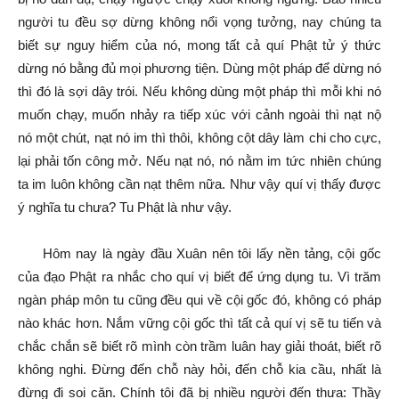
người tu đều sợ dừng không nổi vọng tưởng, nay chúng ta
biết sự nguy hiểm của nó, mong tất cả quí Phật tử ý thức
dừng nó bằng đủ mọi phương tiện. Dùng một pháp để dừng nó
thì đó là sợi dây trói. Nếu không dùng một pháp thì mỗi khi nó
muốn chạy, muốn nhảy ra tiếp xúc với cảnh ngoài thì nạt nộ
nó một chút, nạt nó im thì thôi, không cột dây làm chi cho cực,
lại phải tốn công mở. Nếu nạt nó, nó nằm im tức nhiên chúng
ta im luôn không cần nạt thêm nữa. Như vậy quí vị thấy được
ý nghĩa tu chưa? Tu Phật là như vậy.
Hôm nay là ngày đầu Xuân nên tôi lấy nền tảng, cội gốc
của đạo Phật ra nhắc cho quí vị biết để ứng dụng tu. Vì trăm
ngàn pháp môn tu cũng đều qui về cội gốc đó, không có pháp
nào khác hơn. Nắm vững cội gốc thì tất cả quí vị sẽ tu tiến và
chắc chắn sẽ biết rõ mình còn trầm luân hay giải thoát, biết rõ
không nghi. Đừng đến chỗ này hỏi, đến chỗ kia cầu, nhất là
đừng đi soi căn. Chính tôi đã bị nhiều người đến thưa: Thầy