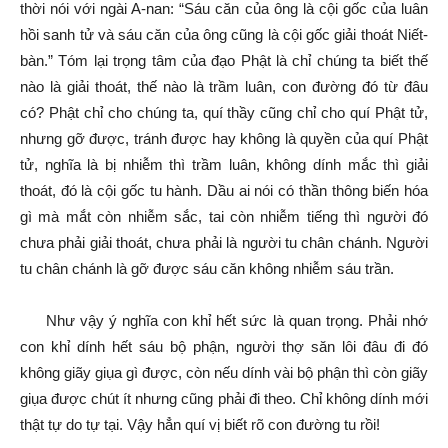
thời nói với ngài A-nan: “Sáu căn của ông là cội gốc của luân
hồi sanh tử và sáu căn của ông cũng là cội gốc giải thoát Niết-
bàn.” Tóm lại trọng tâm của đạo Phật là chỉ chúng ta biết thế
nào là giải thoát, thế nào là trầm luân, con đường đó từ đâu
có? Phật chỉ cho chúng ta, quí thầy cũng chỉ cho quí Phật tử,
nhưng gỡ được, tránh được hay không là quyền của quí Phật
tử, nghĩa là bị nhiễm thì trầm luân, không dính mắc thì giải
thoát, đó là cội gốc tu hành. Dầu ai nói có thần thông biến hóa
gì mà mắt còn nhiễm sắc, tai còn nhiễm tiếng thì người đó
chưa phải giải thoát, chưa phải là người tu chân chánh. Người
tu chân chánh là gỡ được sáu căn không nhiễm sáu trần.
Như vậy ý nghĩa con khỉ hết sức là quan trọng. Phải nhớ
con khỉ dính hết sáu bộ phận, người thợ săn lôi đâu đi đó
không giãy giụa gì được, còn nếu dính vài bộ phận thì còn giãy
giụa được chút ít nhưng cũng phải đi theo. Chỉ không dính mới
thật tự do tự tại. Vậy hẳn quí vị biết rõ con đường tu rồi!