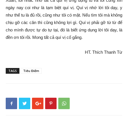
Xuân, tôi nhắc nhở tất cả quí vị ứng dụng tu và tôi cũng xin
ngày nay coi như là tạm biệt quí vị. Quí vị nhớ lời tôi dạy, y
như thế tu là đủ rồi, cũng như tôi có mặt. Nếu tìm tôi mà không
chịu gỡ các căn thì cũng không lợi gì. Quí vị phải gỡ từ từ để
cho mình được tự do tự tại, đó là biết ứng dụng lời tôi dạy, là
đền ơn tôi rồi. Mong tất cả quí vị cố gắng.
HT. Thích Thanh Từ
TAGS
Tiêu Điểm