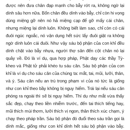
được nên đưa chân đạp mạnh cho bẫy rớt ra, không ngờ lại
dính sâu hơn nữa. Bốn chân đều dính vào bẫy, chỉ còn hi vọng
dùng miệng gỡ nên nó hả miệng cạp để gỡ mấy cái chân,
nhưng miệng lại dính luôn. Không biết làm sao, chỉ còn có cái
đuôi ngúc ngoắc, nó vận dụng hết sức lấy đuôi giật ra không
ngờ dính luôn cái đuôi. Như vậy sáu bộ phận của con khỉ đều
dính chặt vào bẫy nhựa, người thợ săn đến cột chân nó lại
quảy về. Đó là ví dụ, qua hợp pháp, Phật dạy các thầy Tỳ-
kheo và Phật tử phải khéo tu sáu căn. Sáu bộ phận của con
khỉ là ví dụ cho sáu căn của chúng ta: mắt, tai, mũi, lưỡi, thân,
và ý. Sáu căn nếu an trú trong phạm vi của nó tức là giống
như con khỉ theo bầy không bị nguy hiểm. Trái lại nếu sáu căn
phóng ra ngoài thì sẽ bị nguy hiểm. Thí dụ như mắt vừa thấy
sắc đẹp, chạy theo liền nhiễm trước, đến tai thích tiếng hay,
mũi thích mùi thơm, lưỡi thích vị ngon, thân thích xúc chạm, ý
chạy theo pháp trần. Sáu bộ phận đó đuổi theo sáu trần gọi là
dính mắc, giống như con khỉ dính hết sáu bộ phận vào bẫy.