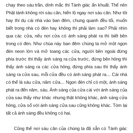
chạy theo sáu trần, dính mắc thì Tánh giác ẩn khuất. Thế nên
Phật tánh không rời sáu căn, hiển lộ ngay nơi sáu căn. Như tôi
hay thí dụ cái nhà vào ban đêm, chung quanh đều tối, muốn
biết trong nhà có đèn hay không thì phải làm sao? Phải nhìn
qua các cửa, nếu nơi cửa có ánh sáng phát ra thì biết bên
trong có đèn. Như chùa này ban đêm chúng ta mở một ngọn
đèn neon lớn và mở toang các cửa, người bên ngoài đứng
phía trước thì thấy ánh sáng ra cửa trước, đứng bên hông thì
thấy ánh sáng ra các cửa hông, đứng phía sau thì thấy ánh
sáng ra cửa sau, mỗi cửa đều có ánh sáng phát ra… Cái nhà
có thể là sáu cửa, năm cửa… Ngọn đèn chỉ có một, ánh sáng
phát ra đến năm, sáu. Ánh sáng của cửa cái với ánh sáng của
cửa sau thấy như khác nhưng thật không khác, ánh sáng cửa
hông, cửa sổ với ánh sáng cửa sau cũng không khác. Tóm lại
tất cả ánh sáng đều không có hai.
Cũng thế nơi sáu căn của chúng ta đã sẵn có Tánh giác