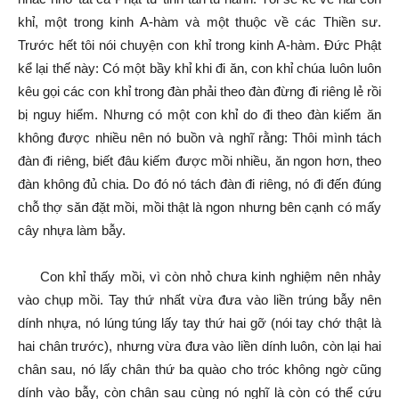
khỉ, một trong kinh A-hàm và một thuộc về các Thiền sư.
Trước hết tôi nói chuyện con khỉ trong kinh A-hàm. Đức Phật
kể lại thế này: Có một bầy khỉ khi đi ăn, con khỉ chúa luôn luôn
kêu gọi các con khỉ trong đàn phải theo đàn đừng đi riêng lẻ rồi
bị nguy hiểm. Nhưng có một con khỉ do đi theo đàn kiếm ăn
không được nhiều nên nó buồn và nghĩ rằng: Thôi mình tách
đàn đi riêng, biết đâu kiếm được mồi nhiều, ăn ngon hơn, theo
đàn không đủ chia. Do đó nó tách đàn đi riêng, nó đi đến đúng
chỗ thợ săn đặt mồi, mồi thật là ngon nhưng bên cạnh có mấy
cây nhựa làm bẫy.
Con khỉ thấy mồi, vì còn nhỏ chưa kinh nghiệm nên nhảy
vào chụp mồi. Tay thứ nhất vừa đưa vào liền trúng bẫy nên
dính nhựa, nó lúng túng lấy tay thứ hai gỡ (nói tay chớ thật là
hai chân trước), nhưng vừa đưa vào liền dính luôn, còn lại hai
chân sau, nó lấy chân thứ ba quào cho tróc không ngờ cũng
dính vào bẫy, còn chân sau cùng nó nghĩ là còn có thể cứu