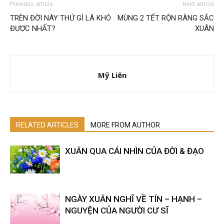
Previous article
Next article
TRÊN ĐỜI NÀY THỨ GÌ LÀ KHÓ
MÙNG 2 TẾT RỘN RÀNG SẮC
ĐƯỢC NHẤT?
XUÂN
Mỹ Liên
RELATED ARTICLES
MORE FROM AUTHOR
XUÂN QUA CÁI NHÌN CỦA ĐỜI & ĐẠO
NGÀY XUÂN NGHĨ VỀ TÍN – HẠNH –
NGUYỆN CỦA NGƯỜI CƯ SĨ