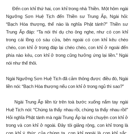
Đến con khỉ thứ hai, con khỉ trong nhà Thiền. Một hôm ngài
Ngưỡng Sơn Huệ Tịch đến Thiền sư Trung Ấp, Ngài hỏi:
“Bạch Hòa thượng, thế nào là nghĩa Phật tánh?” Thiền sư
Trung Ấp đáp: “Ta nói thí dụ cho ông nghe, như có con khỉ
trong cái lồng có sáu cửa, bên ngoài có con khỉ kêu chéo
chéo, con khỉ ở trong đáp lại chéo chéo, con khỉ ở ngoài đến
phía nào kêu, con khỉ ở trong cũng hưởng ứng lại liền.” Ngài
nói như thế thôi.
Ngài Ngưỡng Sơn Huệ Tịch đã cảm thông được điều đó, Ngài
liền nói: “Bạch Hòa thượng nếu con khỉ ở trong ngủ thì sao?”
Ngài Trung Ấp liền từ trên toà bước xuống nắm tay ngài
Huệ Tịch nói: “Chúng ta thấy nhau rồi, chúng ta thấy nhau rồi!”
Hỏi nghĩa Phật tánh mà ngài Trung Ấp lại nói chuyện con khỉ ở
trong và con khỉ ở ngoài. Đây tôi giảng rộng, con khỉ trong là
con khỉ ý thức của chúng ta, con khỉ ngoài là con khỉ sắc,