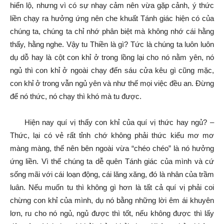
hiển lộ, nhưng vì có sự nhạy cảm nên vừa gặp cảnh, ý thức
liền chạy ra hưởng ứng nên che khuất Tánh giác hiện có của
chúng ta, chúng ta chỉ nhớ phân biệt mà không nhớ cái hằng
thấy, hằng nghe. Vậy tu Thiền là gì? Tức là chúng ta luôn luôn
dụ dỗ hay là cột con khỉ ở trong lồng lại cho nó nằm yên, nó
ngủ thì con khỉ ở ngoài chạy đến sáu cửa kêu gì cũng mặc,
con khỉ ở trong vẫn ngủ yên và như thế mọi việc đều an. Đừng
để nó thức, nó chạy thì khó mà tu được.
Hiện nay quí vị thấy con khỉ của quí vị thức hay ngủ? –
Thức, lại có vẻ rất tỉnh chớ không phải thức kiểu mơ mơ
màng màng, thế nên bên ngoài vừa “chéo chéo” là nó hưởng
ứng liền. Vì thế chúng ta dễ quên Tánh giác của mình và cứ
sống mãi với cái loạn động, cái lăng xăng, đó là nhân của trầm
luân. Nếu muốn tu thì không gì hơn là tất cả quí vị phải coi
chừng con khỉ của mình, dụ nó bằng những lời êm ái khuyên
lơn, ru cho nó ngủ, ngủ được thì tốt, nếu không được thì lấy