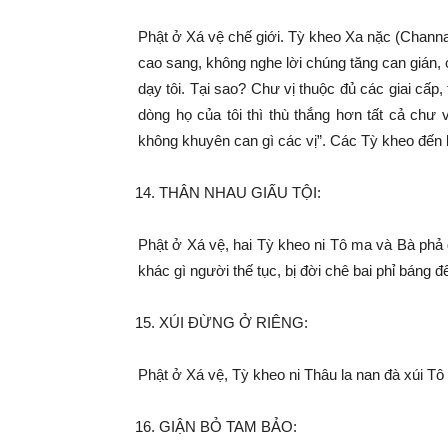
Phật ở Xá vệ chế giới. Tỳ kheo Xa nặc (Channa
cao sang, không nghe lời chúng tăng can gián, c
dạy tôi. Tại sao? Chư vị thuộc đủ các giai cấp, 
dòng họ của tôi thì thù thắng hơn tất cả chư 
không khuyên can gì các vị”. Các Tỳ kheo đến b
THÂN NHAU GIẤU TỘI:
Phật ở Xá vệ, hai Tỳ kheo ni Tô ma và Bà phả 
khác gì người thế tục, bị đời chê bai phỉ báng đế
XÚI ĐỪNG Ở RIÊNG:
Phật ở Xá vệ, Tỳ kheo ni Thâu la nan đà xúi Tô
GIẬN BỎ TAM BẢO: