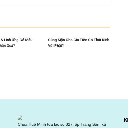
 & Linh Ứng Có Mâu
Cúng Mặn Cho Gia Tiên Có Thất Kính
Nhân Quả?
Với Phật?
K
Chùa Huệ Minh tọa lạc số 327, ấp Trảng Săn, xã