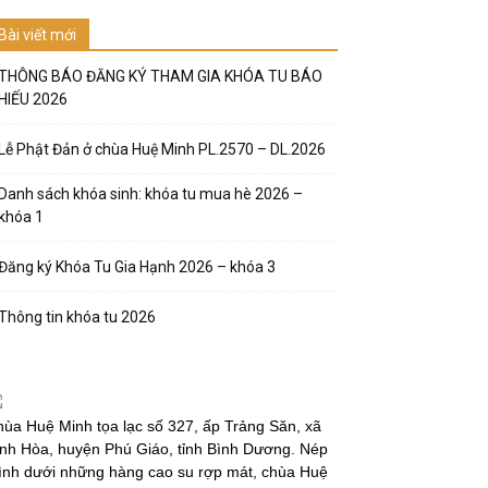
Bài viết mới
THÔNG BÁO ĐĂNG KÝ THAM GIA KHÓA TU BÁO
HIẾU 2026
Lễ Phật Đản ở chùa Huệ Minh PL.2570 – DL.2026
Danh sách khóa sinh: khóa tu mua hè 2026 –
khóa 1
Đăng ký Khóa Tu Gia Hạnh 2026 – khóa 3
Thông tin khóa tu 2026
ùa Huệ Minh tọa lạc số 327, ấp Trảng Săn, xã
nh Hòa, huyện Phú Giáo, tỉnh Bình Dương. Nép
̀nh dưới những hàng cao su rợp mát, chùa Huệ