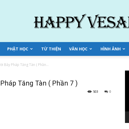
PHẬT HỌC
TỪ THIỆN
VĂN HỌC
HÌNH ẢNH
ười Bảy Pháp Tăng Tàn ( Phần...
Tr
ch
 Pháp Tăng Tàn ( Phần 7 )
Vi
503
0