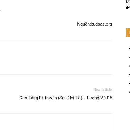
Mi
th
.
Nguồn:budsas.org
Next article
Cao Tăng Dị Truyện (Sau Nhị Tổ) – Lương Vũ Đế