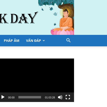
PHÁP ÂM
VẤN ĐÁP
ình
ơi
deo
00:00
01:03:28