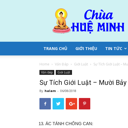
Chùa
Huệ
Minh
TRANG CHỦ
GIỚI THIỆU
TIN TỨC
Home
Vấn Đáp
Giới Luật
Sự Tích Giới Luật – M
Vấn Đáp
Giới Luật
Sự Tích Giới Luật – Mười Bảy
By
halam
-
06/08/2018
ÁC TÁNH CHỐNG CAN: