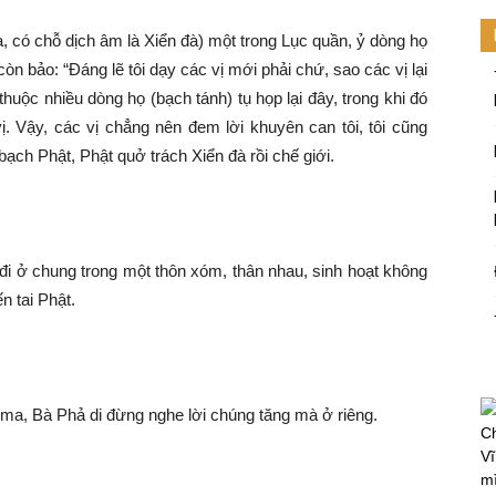
, có chỗ dịch âm là Xiển đà) một trong Lục quần, ỷ dòng họ
òn bảo: “Đáng lẽ tôi dạy các vị mới phải chứ, sao các vị lại
thuộc nhiều dòng họ (bạch tánh) tụ họp lại đây, trong khi đó
vị. Vậy, các vị chẳng nên đem lời khuyên can tôi, tôi cũng
ạch Phật, Phật quở trách Xiển đà rồi chế giới.
đi ở chung trong một thôn xóm, thân nhau, sinh hoạt không
n tai Phật.
 ma, Bà Phả di đừng nghe lời chúng tăng mà ở riêng.
Ch
Vĩ
mi