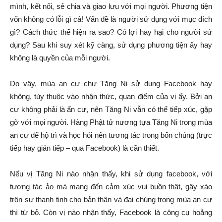
mình, kết nối, sẻ chia và giao lưu với mọi người. Phương tiện
vốn không có lỗi gì cả! Vấn đề là người sử dụng với mục đích
gì? Cách thức thể hiện ra sao? Có lợi hay hại cho người sử
dụng? Sau khi suy xét kỹ càng, sử dụng phương tiện ấy hay
không là quyền của mỗi người.
Do vậy, mùa an cư chư Tăng Ni sử dụng Facebook hay
không, tùy thuộc vào nhận thức, quan điểm của vị ấy. Bởi an
cư không phải là ẩn cư, nên Tăng Ni vẫn có thể tiếp xúc, gặp
gỡ với mọi người. Hàng Phật tử nương tựa Tăng Ni trong mùa
an cư để hộ trì và học hỏi nên tương tác trong bốn chúng (trực
tiếp hay gián tiếp – qua Facebook) là cần thiết.
Nếu vị Tăng Ni nào nhận thấy, khi sử dụng facebook, với
tương tác ảo mà mang đến cảm xúc vui buồn thật, gây xáo
trộn sự thanh tịnh cho bản thân và đại chúng trong mùa an cư
thì từ bỏ. Còn vị nào nhận thấy, Facebook là công cụ hoằng