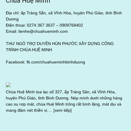
Chùa Huệ Minh
Địa chỉ: ấp Trảng Sắn, xã Vĩnh Hòa, huyện Phú Giáo, tỉnh Bình
Dương
Điện thoại: 0274 367 3637 –
0909768402
Email: lienhe@chuahueminh.com
THƯ NGỎ TRỢ DUYÊN HÙN PHƯỚC XÂY DỰNG CÔNG
TRÌNH CHÙA HUỆ MINH
Facebook:
fb.com/chuahueminhbinhduong
Chùa Huệ Minh tọa lạc số 327, ấp Trảng Săn, xã Vĩnh Hòa,
huyện Phú Giáo, tỉnh Bình Dương. Nép mình dưới những hàng
cao su rợp mát, chùa Huệ Minh trông rất bình lặng, mát dịu và
mang đậm nét thiền vị….
[xem tiếp]