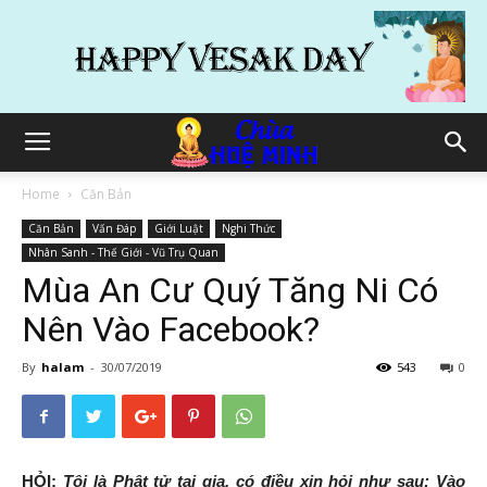
Home
Căn Bản
Căn Bản
Vấn Đáp
Giới Luật
Nghi Thức
Nhân Sanh - Thế Giới - Vũ Trụ Quan
Mùa An Cư Quý Tăng Ni Có
Nên Vào Facebook?
By
halam
-
30/07/2019
543
0
HỎI:
Tôi là Phật tử tại gia, có điều xin hỏi như sau: Vào