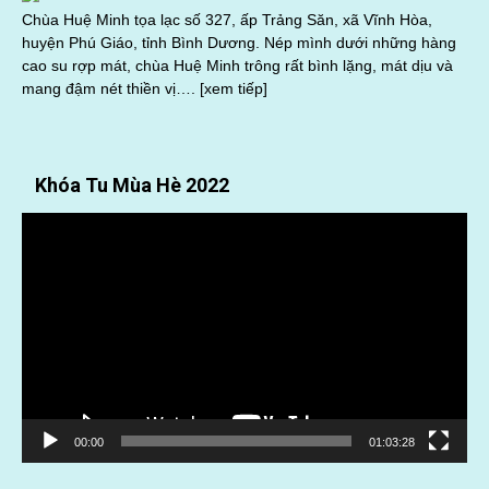
Chùa Huệ Minh tọa lạc số 327, ấp Trảng Săn, xã Vĩnh Hòa,
huyện Phú Giáo, tỉnh Bình Dương. Nép mình dưới những hàng
cao su rợp mát, chùa Huệ Minh trông rất bình lặng, mát dịu và
mang đậm nét thiền vị….
[xem tiếp]
Khóa Tu Mùa Hè 2022
Trình
chơi
Video
00:00
01:03:28