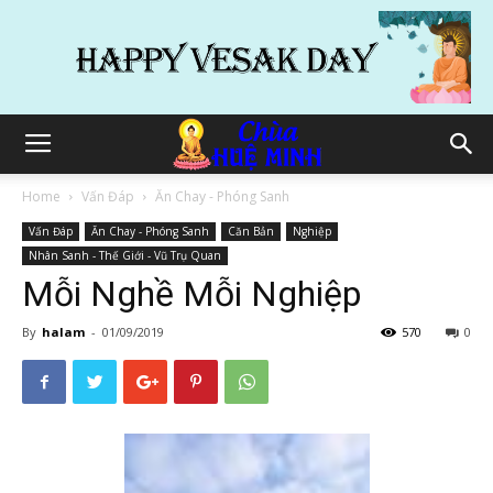
Home
Vấn Đáp
Ăn Chay - Phóng Sanh
Vấn Đáp
Ăn Chay - Phóng Sanh
Căn Bản
Nghiệp
Nhân Sanh - Thế Giới - Vũ Trụ Quan
Mỗi Nghề Mỗi Nghiệp
By
halam
-
01/09/2019
570
0