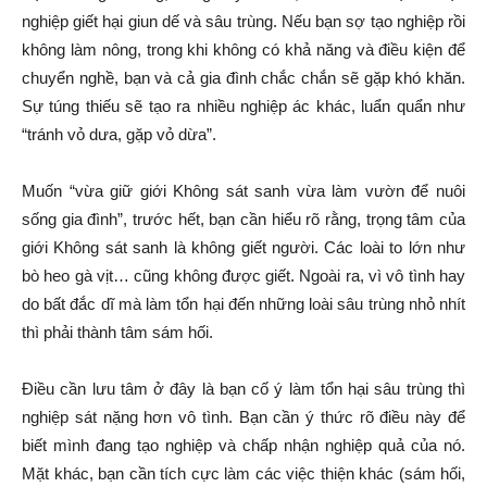
nghiệp giết hại giun dế và sâu trùng. Nếu bạn sợ tạo nghiệp rồi
không làm nông, trong khi không có khả năng và điều kiện để
chuyển nghề, bạn và cả gia đình chắc chắn sẽ gặp khó khăn.
Sự túng thiếu sẽ tạo ra nhiều nghiệp ác khác, luẩn quẩn như
“tránh vỏ dưa, gặp vỏ dừa”.
Muốn “vừa giữ giới Không sát sanh vừa làm vườn để nuôi
sống gia đình”, trước hết, bạn cần hiểu rõ rằng, trọng tâm của
giới Không sát sanh là không giết người. Các loài to lớn như
bò heo gà vịt… cũng không được giết. Ngoài ra, vì vô tình hay
do bất đắc dĩ mà làm tổn hại đến những loài sâu trùng nhỏ nhít
thì phải thành tâm sám hối.
Điều cần lưu tâm ở đây là bạn cố ý làm tổn hại sâu trùng thì
nghiệp sát nặng hơn vô tình. Bạn cần ý thức rõ điều này để
biết mình đang tạo nghiệp và chấp nhận nghiệp quả của nó.
Mặt khác, bạn cần tích cực làm các việc thiện khác (sám hối,