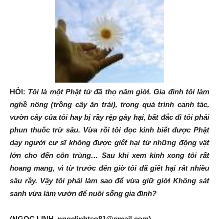
HỎI:
Tôi là một Phật tử đã thọ năm giới. Gia đình tôi làm
nghề nông (trồng cây ăn trái), trong quá trình canh tác,
vườn cây của tôi hay bị rầy rệp gây hại, bất đắc dĩ tôi phải
phun thuốc trừ sâu. Vừa rồi tôi đọc kinh biết được Phật
dạy người cư sĩ không được giết hại từ những động vật
lớn cho đến côn trùng… Sau khi xem kinh xong tôi rất
hoang mang, vì từ trước đến giờ tôi đã giết hại rất nhiều
sâu rầy. Vậy tôi phải làm sao để vừa giữ giới Không sát
sanh vừa làm vườn để nuôi sống gia đình?
(NGỌC LINH, ngoclinhteo81@gmail.com)