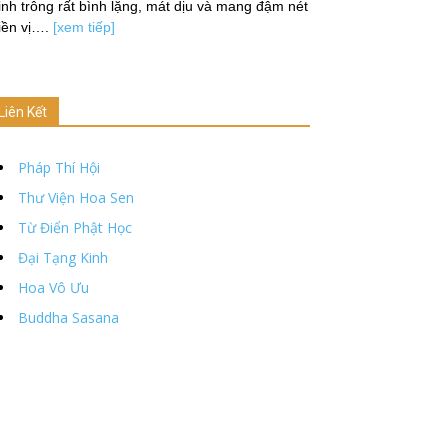
nh trông rất bình lặng, mát dịu và mang đậm nét
iền vị….
[xem tiếp]
Liên Kết
Pháp Thí Hội
Thư Viện Hoa Sen
Từ Điển Phật Học
Đại Tạng Kinh
Hoa Vô Ưu
Buddha Sasana