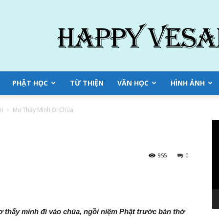
PHẬT HỌC
TỪ THIỆN
VĂN HỌC
HÌNH ẢNH
an
Mơ Thấy Mình Đi Chùa
Tr
ch
Vi
955
0
ơ thấy mình đi vào chùa, ngồi niệm Phật trước bàn thờ