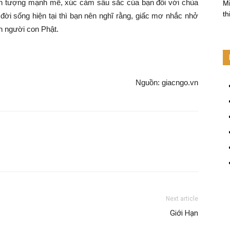
ấn tượng mạnh mẽ, xúc cảm sâu sắc của bạn đối với chùa
Mi
th
 đời sống hiện tại thì bạn nên nghĩ rằng, giấc mơ nhắc nhở
ần người con Phật.
Nguồn: giacngo.vn
Next article
Giới Hạn