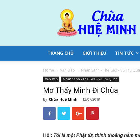
Chùa
Huệ
Minh
TRANG CHỦ
GIỚI THIỆU
TIN TỨC
Home
Vấn Đáp
Nhân Sanh - Thế Giới - Vũ Trụ Qu
Vấn Đáp
Nhân Sanh - Thế Giới - Vũ Trụ Quan
Mơ Thấy Mình Đi Chùa
By
Chùa Huệ Minh
-
13/07/2018
Hỏi:
Tôi là một Phật tử, thỉnh thoảng nằm m