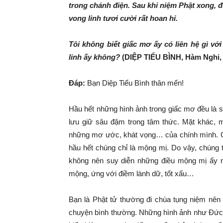
trong chánh điện. Sau khi niệm Phật xong, đ
vong linh tươi cười rất hoan hỉ.
Tôi không biết giấc mơ ấy có liên hệ gì vớ
linh ấy không?
(DIỆP TIỂU BÌNH, Hàm Nghi,
Đáp:
Bạn Diệp Tiểu Bình thân mến!
Hầu hết những hình ảnh trong giấc mơ đều là s
lưu giữ sâu đậm trong tâm thức. Mặt khác, m
những mơ ước, khát vọng… của chính mình. Các
hầu hết chúng chỉ là mộng mị. Do vậy, chúng 
không nên suy diễn những điều mộng mị ấy rồ
mộng, ứng với điềm lành dữ, tốt xấu…
Bạn là Phật tử thường đi chùa tụng niệm nên 
chuyện bình thường. Những hình ảnh như Đức Ph