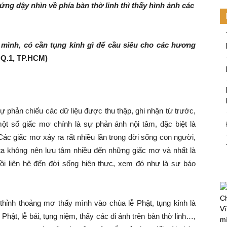
ứng dậy nhìn về phía bàn thờ linh thì thấy hình ảnh các
i mình, có cần tụng kinh gì để cầu siêu cho các hương
 Q.1, TP.HCM)
ự phản chiếu các dữ liệu được thu thập, ghi nhận từ trước,
ột số giấc mơ chính là sự phản ánh nội tâm, đặc biệt là
 giấc mơ xảy ra rất nhiều lần trong đời sống con người,
ta không nên lưu tâm nhiều đến những giấc mơ và nhất là
i liên hệ đến đời sống hiện thực, xem đó như là sự báo
Ch
thỉnh thoảng mơ thấy mình vào chùa lễ Phật, tụng kinh là
Vĩ
ật, lễ bái, tụng niệm, thấy các di ảnh trên bàn thờ linh…,
mi