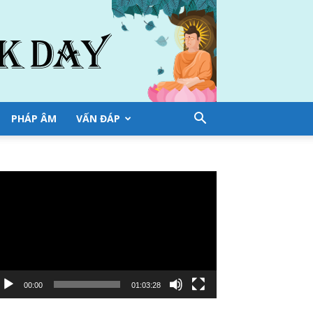
PHÁP ÂM
VẤN ĐÁP
ình
ơi
deo
00:00
01:03:28