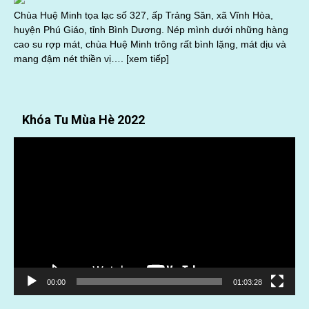
Chùa Huệ Minh tọa lạc số 327, ấp Trảng Săn, xã Vĩnh Hòa,
huyện Phú Giáo, tỉnh Bình Dương. Nép mình dưới những hàng
cao su rợp mát, chùa Huệ Minh trông rất bình lặng, mát dịu và
mang đậm nét thiền vị….
[xem tiếp]
Khóa Tu Mùa Hè 2022
Trình
chơi
Video
00:00
01:03:28