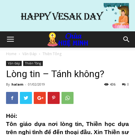
Home
Vấn Đáp
Thiền Tông
Vấn Đáp
Thiền Tông
Lòng tin – Tánh không?
By
halam
-
01/02/2019
436
0
Hỏi:
Tôn giáo dựa nơi lòng tin, Thiền học dựa
trên nghi tình để đến thoại đầu. Xin Thiền sư