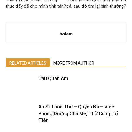
Tham Tổ sư thiền có cái gì
Bổng nhiên người thấy mất tất
thúc đẩy để cho mình tinh tấn?
cả, sau đó tìm lại bình thường?
halam
RELATED ARTICLES
MORE FROM AUTHOR
Cầu Quan Âm
An Sĩ Toàn Thư – Quyển Ba – Việc
Phụng Dưỡng Cha Mẹ, Thờ Cúng Tổ
Tiên