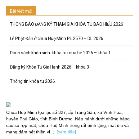
Bài viết mới
THÔNG BÁO ĐĂNG KÝ THAM GIA KHÓA TU BÁO HIẾU 2026
Lễ Phật Đản ở chùa Huệ Minh PL.2570 – DL.2026
Danh sách khóa sinh: khóa tu mua hè 2026 – khóa 1
Đăng ký Khóa Tu Gia Hạnh 2026 – khóa 3
Thông tin khóa tu 2026
Chùa Huệ Minh tọa lạc số 327, ấp Trảng Săn, xã Vĩnh Hòa,
huyện Phú Giáo, tỉnh Bình Dương. Nép mình dưới những hàng
cao su rợp mát, chùa Huệ Minh trông rất bình lặng, mát dịu và
mang đậm nét thiền vị….
[xem tiếp]