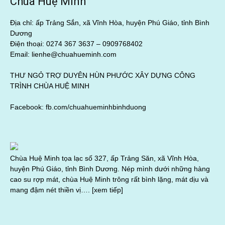
Chùa Huệ Minh
Địa chỉ: ấp Trảng Sắn, xã Vĩnh Hòa, huyện Phú Giáo, tỉnh Bình
Dương
Điện thoại: 0274 367 3637 –
0909768402
Email: lienhe@chuahueminh.com
THƯ NGỎ TRỢ DUYÊN HÙN PHƯỚC XÂY DỰNG CÔNG
TRÌNH CHÙA HUỆ MINH
Facebook:
fb.com/chuahueminhbinhduong
Chùa Huệ Minh tọa lạc số 327, ấp Trảng Săn, xã Vĩnh Hòa,
huyện Phú Giáo, tỉnh Bình Dương. Nép mình dưới những hàng
cao su rợp mát, chùa Huệ Minh trông rất bình lặng, mát dịu và
mang đậm nét thiền vị….
[xem tiếp]