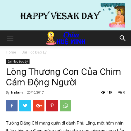
Home
Bài Học Đạo Lý
Bài Học Đạo Lý
Lòng Thương Con Của Chim
Cảm Động Người
By
halam
-
20/10/2017
419
0
Tướng Đặng Chi mang quân đi đánh Phù Lăng, một hôm nhìn
thấy chim mẹ đang mớm mồi cho chim con, giương cung bắn