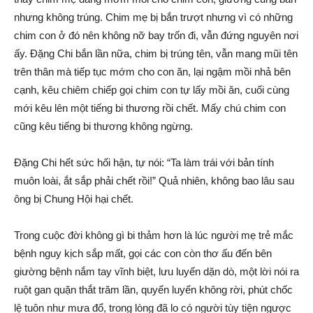
nhưng không trúng. Chim mẹ bị bắn trượt nhưng vì có những
chim con ở đó nên không nỡ bay trốn đi, vẫn đứng nguyên nơi
ấy. Đặng Chi bắn lần nữa, chim bị trúng tên, vẫn mang mũi tên
trên thân mà tiếp tục mớm cho con ăn, lại ngậm mồi nhả bên
cạnh, kêu chiêm chiếp gọi chim con tự lấy mồi ăn, cuối cùng
mới kêu lên một tiếng bi thương rồi chết. Mấy chú chim con
cũng kêu tiếng bi thương không ngừng.
Đặng Chi hết sức hối hận, tự nói: “Ta làm trái với bản tính
muôn loài, ắt sắp phải chết rồi!” Quả nhiên, không bao lâu sau
ông bị Chung Hội hại chết.
Trong cuộc đời không gì bi thảm hơn là lúc người mẹ trẻ mắc
bệnh nguy kịch sắp mất, gọi các con còn thơ ấu đến bên
giường bệnh nắm tay vĩnh biệt, lưu luyến dặn dò, một lời nói ra
ruột gan quặn thắt trăm lần, quyến luyến không rời, phút chốc
lệ tuôn như mưa đổ, trong lòng đã lo có người tùy tiện ngược