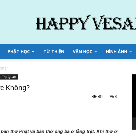
PHẬT HỌC
TỪ THIỆN
VĂN HỌC
HÌNH ẢNH
hông?
Tr
Vũ Trụ Quan
ch
ợc Không?
Vi
634
0
bàn thờ Phật và bàn thờ ông bà ở tầng trệt. Khi thờ ở