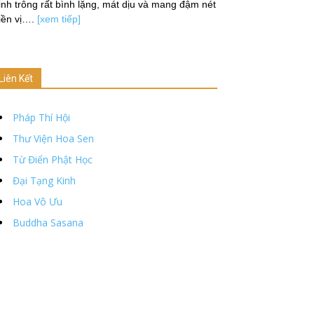
nh trông rất bình lặng, mát dịu và mang đậm nét
iền vị….
[xem tiếp]
Liên Kết
Pháp Thí Hội
Thư Viện Hoa Sen
Từ Điển Phật Học
Đại Tạng Kinh
Hoa Vô Ưu
Buddha Sasana