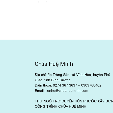
Chùa Huệ Minh
Địa chỉ: ấp Trảng Sắn, xã Vĩnh Hòa, huyện Phú
Giáo, tỉnh Bình Dương
Điện thoại: 0274 367 3637 –
0909768402
Email: lienhe@chuahueminh.com
THƯ NGỎ TRỢ DUYÊN HÙN PHƯỚC XÂY DỰ
CÔNG TRÌNH CHÙA HUỆ MINH