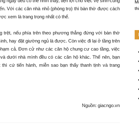
ng ngày đều có thể nhìn thấy, tiện lợi cho việc vệ sinh-cúng
Mi
iến. Với các căn nhà nhỏ (phòng trọ) thì bàn thờ được cách
th
ược xem là trang trọng nhất có thể.
ầng trệt, nếu phía trên theo phương thẳng đứng với bàn thờ
nh, hay đặt giường ngủ là được. Còn việc đi lại ở tầng trên
i phạm cả. Đơn cử như các căn hộ chung cư cao tầng, việc
 và dưới nhà mình đều có các căn hộ khác. Thế nên, bạn
thì cứ tiến hành, miễn sao bạn thấy thanh tịnh và trang
Nguồn: giacngo.vn