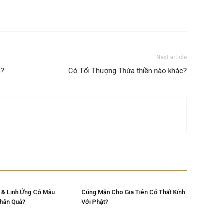
Next article
g?
Có Tối Thượng Thừa thiền nào khác?
 & Linh Ứng Có Mâu
Cúng Mặn Cho Gia Tiên Có Thất Kính
Nhân Quả?
Với Phật?