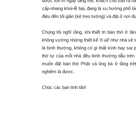
được tôn trí ngay tầng trệt, khách chủ vào ra hà
cấp-nhang khói-lễ bái, đang là xu hướng phổ b
điệu đến tối giản (kệ treo tường) và đặt ở nơi đ
Chúng tôi nghĩ rằng, khi thiết trí bàn thờ ở t
không vướng những thiết kế ‘ô uế’ như nhà vệ si
là bình thường, không có gì thất kính hay sa
thờ tự của mỗi nhà đều bình thường dẫu trên
muốn đặt bàn thờ Phật và ông bà ở tầng trệt 
nghiêm là được.
Chúc các bạn tinh tấn!