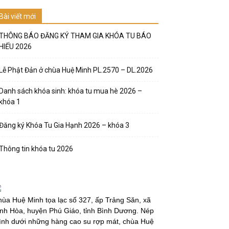
Bài viết mới
THÔNG BÁO ĐĂNG KÝ THAM GIA KHÓA TU BÁO
HIẾU 2026
Lễ Phật Đản ở chùa Huệ Minh PL.2570 – DL.2026
Danh sách khóa sinh: khóa tu mua hè 2026 –
khóa 1
Đăng ký Khóa Tu Gia Hạnh 2026 – khóa 3
Thông tin khóa tu 2026
ùa Huệ Minh tọa lạc số 327, ấp Trảng Săn, xã
nh Hòa, huyện Phú Giáo, tỉnh Bình Dương. Nép
̀nh dưới những hàng cao su rợp mát, chùa Huệ