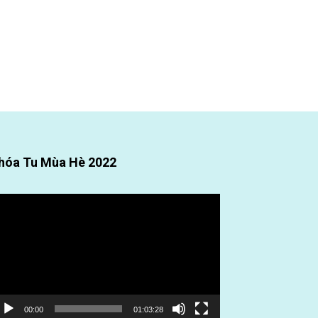
hóa Tu Mùa Hè 2022
ình
ơi
deo
00:00
01:03:28