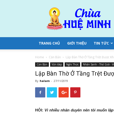
Chùa
Huệ
Minh
TRANG CHỦ
GIỚI THIỆU
TIN TỨC
Home
Căn Bản
Lập Bàn Thờ Ở Tầng Trệt Được K
Căn Bản
Vấn Đáp
Nghi Thức
Nhân Sanh - Thế Giới - 
Lập Bàn Thờ Ở Tầng Trệt Đư
By
halam
-
27/11/2019
HỎI:
Vì nhiều nhân duyên nên tôi muốn lập 