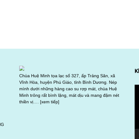
K
Chùa Huệ Minh tọa lạc số 327, ấp Trảng Săn, xã
Vĩnh Hòa, huyện Phú Giáo, tỉnh Bình Dương. Nép
Tr
mình dưới những hàng cao su rợp mát, chùa Huệ
ch
Minh trông rất bình lặng, mát dịu và mang đậm nét
Vi
thiền vị….
[xem tiếp]
NG