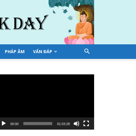
PHÁP ÂM
VẤN ĐÁP
ình
ơi
deo
00:00
01:03:28