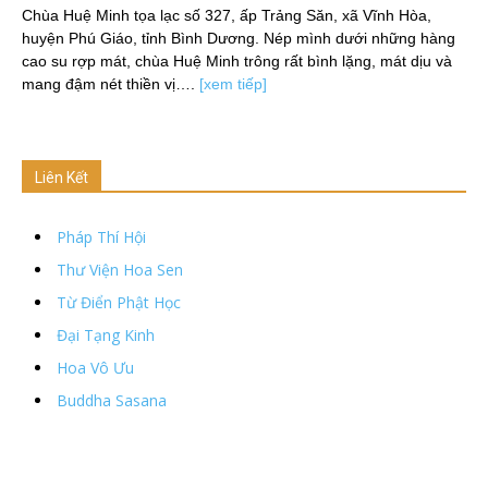
Chùa Huệ Minh tọa lạc số 327, ấp Trảng Săn, xã Vĩnh Hòa,
huyện Phú Giáo, tỉnh Bình Dương. Nép mình dưới những hàng
cao su rợp mát, chùa Huệ Minh trông rất bình lặng, mát dịu và
mang đậm nét thiền vị….
[xem tiếp]
Liên Kết
Pháp Thí Hội
Thư Viện Hoa Sen
Từ Điển Phật Học
Đại Tạng Kinh
Hoa Vô Ưu
Buddha Sasana