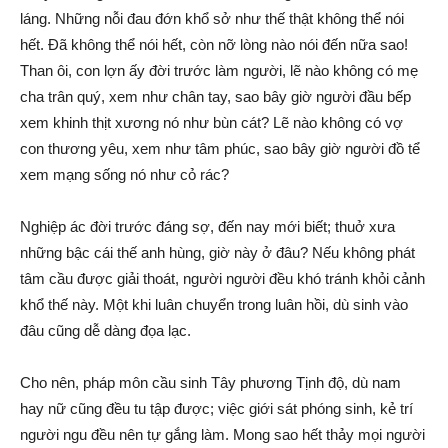
láng. Những nỗi đau đớn khổ sở như thế thật không thể nói
hết. Đã không thể nói hết, còn nỡ lòng nào nói đến nữa sao!
Than ôi, con lợn ấy đời trước làm người, lẽ nào không có mẹ
cha trân quý, xem như chân tay, sao bây giờ người đầu bếp
xem khinh thịt xương nó như bùn cát? Lẽ nào không có vợ
con thương yêu, xem như tâm phúc, sao bây giờ người đồ tể
xem mạng sống nó như cỏ rác?
Nghiệp ác đời trước đáng sợ, đến nay mới biết; thuở xưa
những bậc cái thế anh hùng, giờ này ở đâu? Nếu không phát
tâm cầu được giải thoát, người người đều khó tránh khỏi cảnh
khổ thế này. Một khi luân chuyển trong luân hồi, dù sinh vào
đâu cũng dễ dàng đọa lạc.
Cho nên, pháp môn cầu sinh Tây phương Tịnh độ, dù nam
hay nữ cũng đều tu tập được; việc giới sát phóng sinh, kẻ trí
người ngu đều nên tự gắng làm. Mong sao hết thảy mọi người