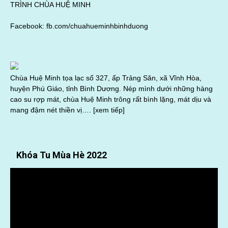
TRÌNH CHÙA HUỆ MINH
Facebook:
fb.com/chuahueminhbinhduong
Chùa Huệ Minh tọa lạc số 327, ấp Trảng Săn, xã Vĩnh Hòa,
huyện Phú Giáo, tỉnh Bình Dương. Nép mình dưới những hàng
cao su rợp mát, chùa Huệ Minh trông rất bình lặng, mát dịu và
mang đậm nét thiền vị….
[xem tiếp]
Khóa Tu Mùa Hè 2022
Trình
chơi
Video