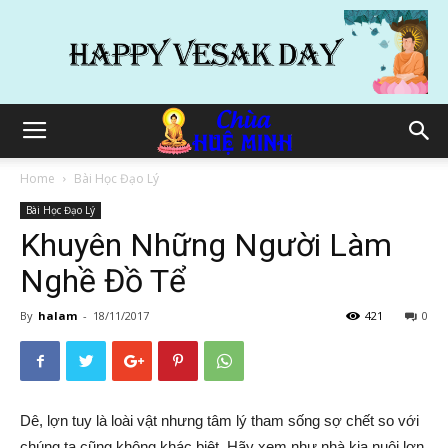
Home
Bài Học Đạo Lý
Bài Học Đạo Lý
Khuyên Những Người Làm
Nghề Đồ Tể
By
halam
-
18/11/2017
421
0
Dê, lợn tuy là loài vật nhưng tâm lý tham sống sợ chết so với
chúng ta cũng không khác biệt. Hãy xem như nhà kia nuôi lợn,