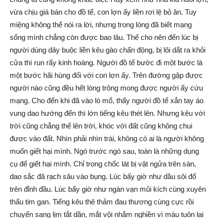
vừa chịu giá bán cho đồ tể, con lợn ấy liền rơi lệ bỏ ăn. Tuy
miệng không thể nói ra lời, nhưng trong lòng đã biết mạng
sống mình chẳng còn được bao lâu. Thế cho nên đến lúc bị
người dùng dây buộc liền kêu gào chấn động, bị lôi dắt ra khỏi
cửa thì run rẩy kinh hoàng. Người đồ tể bước đi một bước là
một bước hãi hùng đối với con lợn ấy. Trên đường gặp được
người nào cũng đều hết lòng trông mong được người ấy cứu
mạng. Cho đến khi đã vào lò mổ, thấy người đồ tể xắn tay áo
vung dao hướng đến thì lớn tiếng kêu thét lên. Nhưng kêu với
trời cũng chẳng thể lên trời, khóc với đất cũng không chui
được vào đất. Nhìn phải nhìn trái, không có ai là người không
muốn giết hại mình. Ngó trước ngó sau, toàn là những dụng
cụ để giết hại mình. Chỉ trong chốc lát bị vật ngửa trên sàn,
dao sắc đã rạch sâu vào bụng. Lúc bấy giờ như dầu sôi đổ
trên đỉnh đầu. Lúc bấy giờ như ngàn vạn mũi kích cùng xuyên
thấu tim gan. Tiếng kêu thê thảm đau thương cùng cực rồi
chuyển sang lịm tắt dần, mắt vội nhắm nghiền vì máu tuôn lai